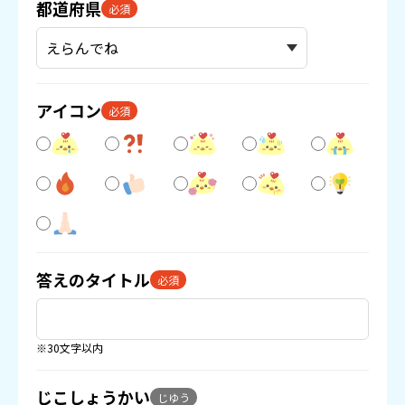
都道府県
必須
アイコン
必須
答えのタイトル
必須
※30文字以内
じこしょうかい
じゆう