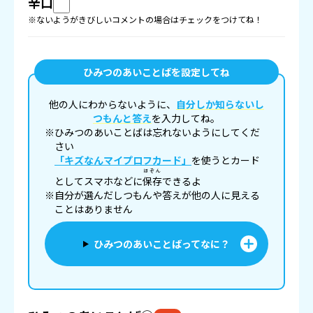
辛口
※ないようがきびしいコメントの場合はチェックをつけてね！
ひみつのあいことばを設定してね
他の人にわからないように、
自分しか知らないし
つもんと答え
を入力してね。
※ひみつのあいことばは忘れないようにしてくだ
さい
「キズなんマイプロフカード」
を使うとカード
ほぞん
としてスマホなどに
保存
できるよ
※自分が選んだしつもんや答えが他の人に見える
ことはありません
ひみつのあいことばってなに？