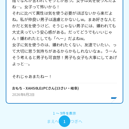
陰でなんか言われてそうとか思う。女子は気を使うんだよ
ね…。女子って怖いから！

それに比べて異性は気を使う必要がほぼないから楽だよ
ね。私が仲良い男子は遠慮とかないしw。まあ好きな人と
かだと気を使うけど、そうじゃない男子には、嫌われても
大丈夫っていう安心感がある。だってどうでもいいじゃ
ん！嫌われたとしても「へー」だよねw。

女子に気を使うのは、嫌われたくない、友達でいたい、っ
て大切に思う気持ちがあるからかもしれないなぁ。うーん
そう考えると男子も可哀想！男子も女子も大事にしてあげ
よっと…。

それじゃあまたねー！
おもち
- XAHS0LEzPC
さん
(
13
さい・
岐阜
)
2026年6月2日
1
〜
9
件
を表示
まえへ
1
つぎへ