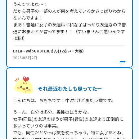
うんですよね～！

だから男子の一部の人が何を考えているかさっぱりわから
ないんですよ！

まあ！普通に女子の友達は平和な子ばっかり友達なので普
通におまえとか言ってます！！（すいません口悪いんです
よ私!）
LaLa
- wdbGU9FL3L
さん
(
12
さい・
大阪
)
2026年6月2日
それ最近わたしも思ってたー
こんにちは、おもちです！中2だけどまだ13歳です。
うーん、自分は多分、異性のほうかな。

女子(同性)の友達のほうが男子(異性)の友達より圧倒的に
多いっていうのは事実。

でも、同性だとやっぱ気を使っちゃう。特に女子だとね、