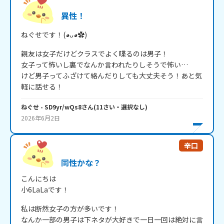
異性！
親友は女子だけどクラスでよく喋るのは男子！

女子って怖いし裏でなんか言われたりしそうで怖い…

けど男子ってふざけて絡んだりしても大丈夫そう！あと気
軽に話せる！
ねぐせ
- SD9yr/wQs8
さん
(
11
さい・
選択なし
)
2026年6月2日
辛口
同性かな？
こんにちは

小6LaLaです！
私は断然女子の方が多いです！

なんか一部の男子は下ネタが大好きで一日一回は絶対に言