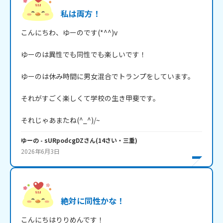
私は両方！
こんにちわ、ゆーのです(*^^)v

ゆーのは異性でも同性でも楽しいです！

ゆーのは休み時間に男女混合でトランプをしています。

それがすごく楽しくて学校の生き甲斐です。

それじゃあまたね(^_^)/~
ゆーの
- sURpodcgDZ
さん
(
14
さい・
三重
)
2026年6月3日
絶対に同性かな！
こんにちはりりめんです！