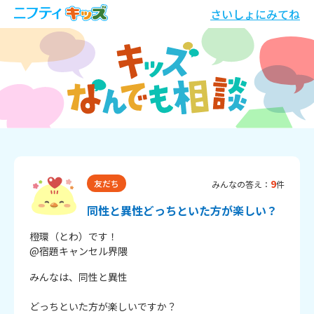
さいしょにみてね
9
友だち
みんなの答え：
件
同性と異性どっちといた方が楽しい？
橙環（とわ）です！

@宿題キャンセル界隈
みんなは、同性と異性

どっちといた方が楽しいですか？
