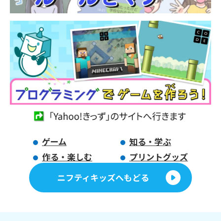
ゲーム
知る・学ぶ
作る・楽しむ
プリントグッズ
ニフティキッズへもどる