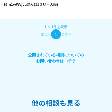
よ
- 95m1wWV/vu
さん
(
11
さい・
大阪
)
1
〜
1
件
を表示
1
まえへ
つぎへ
公開されている相談についての
お問い合わせはコチラ
他の相談も見る