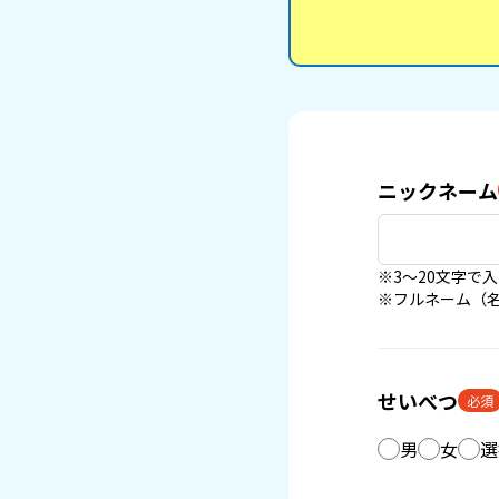
ニックネーム
※3〜20文字で
※フルネーム（
せいべつ
必須
男
女
選