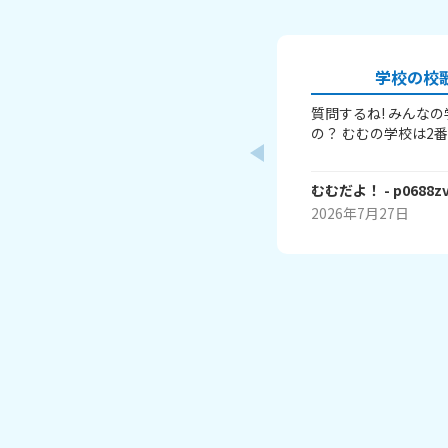
学校の校
質問するね! みんなの学校の校歌は 何番まである
の？ むむの学校は2番まで！ ⚠️歌詞とかは書かな
いでね⚠️ またね～(⁠
むむだよ！
- p0688z
2026年7月27日