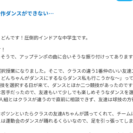
創作ダンスができない…
うどんです！圧倒的インドアな中学生です。
！

そうで、アップテンポの曲に合いそうな振り付けってあります
選択授業になりました。そこで、クラスの違う1番仲のいい友達
うどんちゃんがダンスにするならダンス私も行こうかな～」っ
競技を選択する日が来て、ダンスとほか二つ競技があったのです
は苦手だったので、友達もいて少しでも楽しめそうなダンスを選
2人組とはクラスが違うので直前に相談できず、友達は球技の方
けポツンといたらクラスの友達Aちゃんが誘ってくれて、チーム
スは運動会のダンスが踊れるくらいなので、足を引っ張ってし