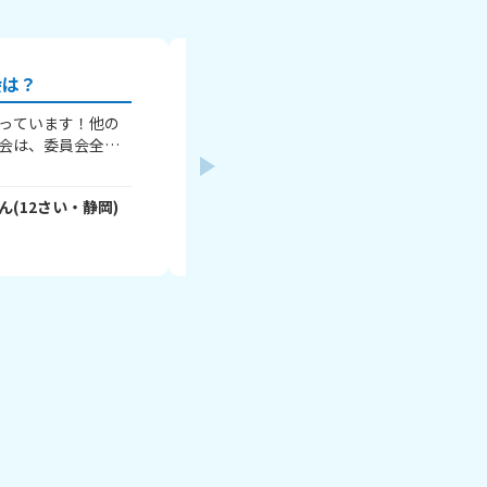
会は？
将来の夢はー？
っています！他の
こんちゃ！こんはろです！ タイトル通り
会は、委員会全
の将来の夢が知りたいです！！ ない人は
っていうのかな？
でもいいし、優しくなりたい！的な感じ
はろーちゃん
- YHpXNj2V8W
さん
６年生を送るか
き！ ちな私は声優です！ 皆さん教えて
ん
(
12
さい・
静岡
)
(
11
さい・
選択なし
)
躍しまーす！BGM
口でオッケーです！
り、会を運営した
2026年8月4日
り、みんなの意見
でアール🥺 みん
～？ 一緒に語り合