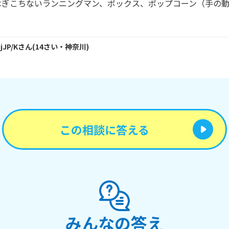
はぎこちないランニングマン、ボックス、ポップコーン（手の
jJP/K
さん
(
14
さい・
神奈川
)
この相談に答える
みんなの答え