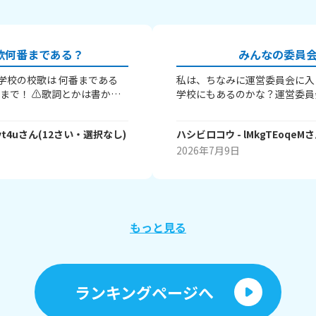
歌何番まである？
みんなの委員
私は、ちなみに運営委員会に入
学校にもあるのかな？運営委員
≧⁠▽⁠≦⁠)ノ
体、学校全体をまとめる委員会
運動会、一年生を迎えるかい、
vt4u
さん
(
12
さい・
選択なし
)
ハシビロコウ
- lMkgTEoqeM
さ
い、学芸会で、めちゃくちゃ活
やったり、委員長会を運営した
2026年7月9日
り、それぞれの委員会を支えた
を聞いたり！とにかーく大変なの
なは、なんの委員会に入ってる
いましょう！
もっと見る
ランキングページへ