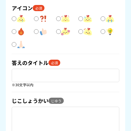
アイコン
必須
答えのタイトル
必須
※30文字以内
じこしょうかい
じゆう