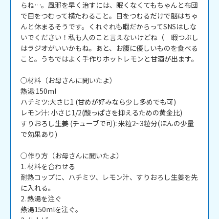
らね…。風邪を早く治すには、眠くなくてもちゃんと布団
で目をつむって横たわること。目をつむるだけで脳はちゃ
んと休まるそうです。くれぐれも暇だからってSNSはしな
いでください！私も人のこと言えないけどね（　暇つぶし
はラジオがいいかもね。あと、お腹に優しいものを食べる
こと。うちではよく手作りホットレモンと甘酒が出ます。

○材料（お母さんに聞いたよ）

熱湯:150ml

ハチミツ:大さじ1 (甘めが好みなら少し多めでも可)

レモン汁: 小さじ1/2(酸っぱさを抑えるための黄金比)

すりおろし生姜 (チューブで可): 米粒2~3粒分(ほんの少量
で効果あり)

○作り方（お母さんに聞いたよ）

1. 材料を合わせる

耐熱コップに、ハチミツ、レモン汁、すりおろし生姜を先
に入れる。

2. 熱湯を注ぐ

熱湯150mlを注ぐ。
