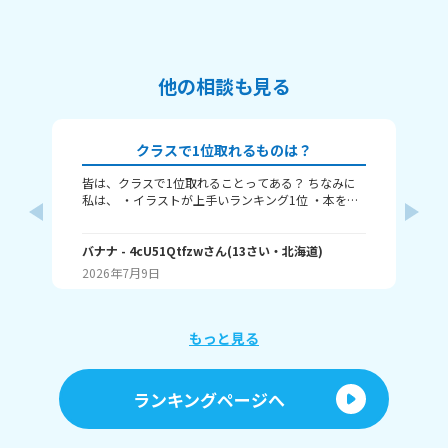
他の相談も見る
クラスで1位取れるものは？
皆は、クラスで1位取れることってある？ ちなみに
み
私は、 ・イラストが上手いランキング1位 ・本を読
むランキング1位（一番たくさん読む） ・アニメ詳
ふぃ
しいランキング1位 こんな感じ。 皆はどんなランキ
🤍
ングで1位取れる？ 書いてくれたら嬉しいです！ じ
バナナ
- 4cU51Qtfzw
さん
(
13
さい・
北海道
)
(
13
ゃね。
2026年7月9日
20
もっと見る
ランキングページへ