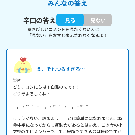
みんなの答え
辛口の答え
見る
見ない
※きびしいコメントを見たくない人は
「見ない」をおすと表示されなくなるよ！
え、それつらすぎる…
🦊🌸

ども、コンにちは！白狐の桜です！

どうぞよろしくね‐

＿。・*゛゜・＿。・*゛゜・＿。・*゛゜
しょうがない、諦めよう！…とは簡単にはなれませんよね
😢中学になってからも運動会があるとはいえ、この今の小
学校の同じメンバーで、同じ場所でできるのは最後ですか