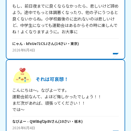
もし、前日夜までに良くならなかったら、悲しいけど諦め
よう。途中でもっと体調悪くなったり、他の子にうつると
良くないからね。小学校最後のに出れないのは悲しいけ
ど、中学生になっても運動会はあるからその時に楽しんで
ね！よくなりますように。お大事に
にゃん
- kFxUe71CSJ
さん
(
14
さい・
東京
)
2026年6月4日
それは可哀想！
こんにちは～。なぴよーです。

運動会前なんて、よほど悔しかったでしょう！！

まだ次があれば、頑張ってください！！

では～
なぴよー
- QWlBqf2p8V
さん
(
10
さい・
栃木
)
2026年6月4日