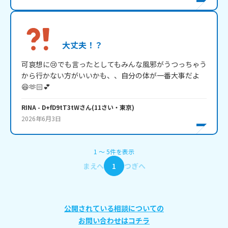
大丈夫！？
可哀想に😢でも言ったとしてもみんな風邪がうつっちゃう
から行かない方がいいかも、、自分の体が一番大事だよ
😆🫶🏻💕
RINA
- D+fD9tT3tW
さん
(
11
さい・
東京
)
2026年6月3日
1
〜
5
件
を表示
まえへ
1
つぎへ
公開されている相談についての
お問い合わせはコチラ