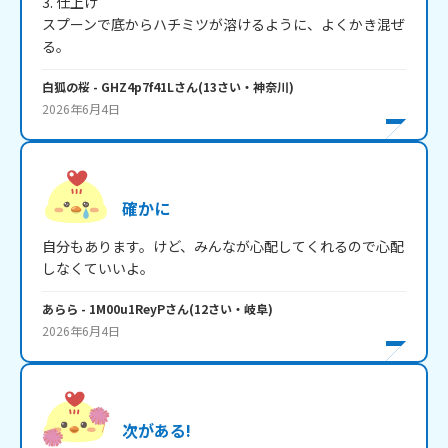
3. 仕上げ

スプーンで底からハチミツが溶けるように、よくかき混ぜ
る。
白狐の桜
- GHZ4p7f41L
さん
(
13
さい・
神奈川
)
2026年6月4日
確かに
自分もあります。けど、みんなが心配してくれるので心配
しなくていいよ。
あらら
- 1M00u1ReyP
さん
(
12
さい・
岐阜
)
2026年6月4日
次がある!