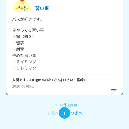
習い事
バスが好きです。
今やってる習い事

・塾（週３）

・習字

・射撃

やめた習い事

・スイミング

・リトミック
人間です
- 43Hgm4WGb+
さん
(
11
さい・
長崎
)
2026年6月5日
1
〜
10
件
を表示
まえへ
1
つぎへ