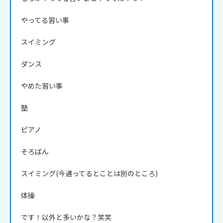
やってる習い事

スイミング

ダンス

やめた習い事

塾

ピアノ

そろばん

スイミング(今通ってるとことは別のところ)

体操

です！以外と多いかな？笑笑
