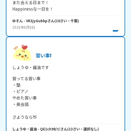
また会える日まで！

ゆそん
- VK3jyGubkp
さん
(
10
さい・
千葉
)
2026年6月8日
習い事❗
しょうゆ・醤油です
習ってる習い事

・塾

・ピアノ

やめた習い事

・英会話

さようなら👋
しょうゆ・醤油
- QE1ch98/t/
さん
(
13
さい・
選択なし
)