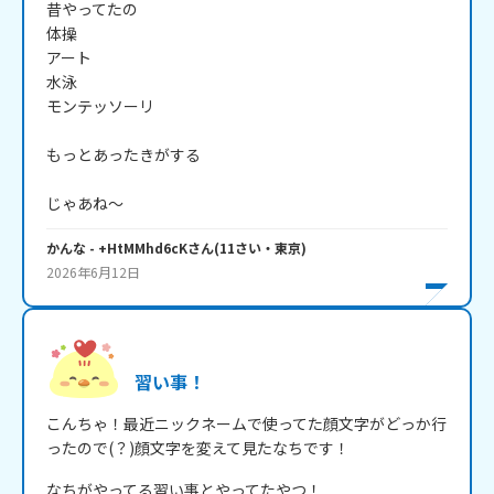
昔やってたの

体操

アート

水泳

モンテッソーリ

もっとあったきがする

じゃあね～
かんな
- +HtMMhd6cK
さん
(
11
さい・
東京
)
2026年6月12日
習い事！
こんちゃ！最近ニックネームで使ってた顔文字がどっか行
ったので(？)顔文字を変えて見たなちです！
なちがやってる習い事とやってたやつ！
