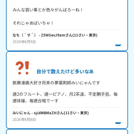
みんな習い事とか色々がんばろーね！

それじゃあばいちゃ！
なち（＾∇＾）
- Z5WSevJ9am
さん
(
11
さい・
東京
)
2026年6月9日
自分で数えたけど多いなあ
医療漫画大好き将来の夢薬剤師みいにゃんです
週2のフルート、週一ピアノ、月2茶道、不定期手芸、毎
週体操、毎週合唱でーす
みいにゃん
- xjidMBMaZH
さん
(
11
さい・
東京
)
2026年6月8日