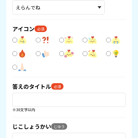
アイコン
必須
答えのタイトル
必須
※30文字以内
じこしょうかい
じゆう