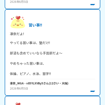
2026年6月5日
習い事!!
凛奈だよ!
やってる習い事は、塾だけ!

部活も含めていいなら手芸部だよ～

やめちゃった習い事は、

体操、ピアノ、水泳、習字!!
凛奈_MGA
- v85YLXVBy5
さん
(
12
さい・
大阪
)
2026年6月5日