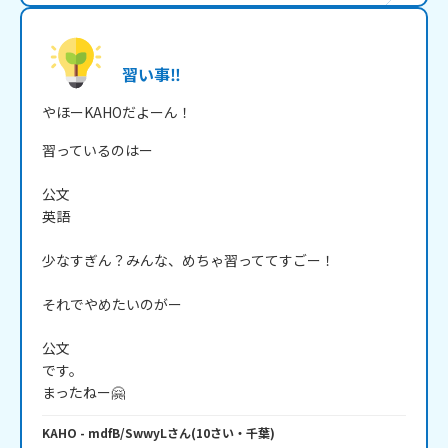
習い事‼️
習っているのはー

公文

英語

少なすぎん？みんな、めちゃ習っててすごー！

それでやめたいのがー

公文

です。

まったねー🤗
KAHO
- mdfB/SwwyL
さん
(
10
さい・
千葉
)