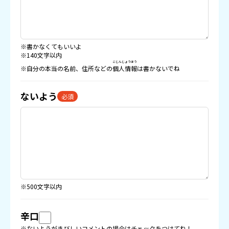
※書かなくてもいいよ
※140文字以内
こじんじょうほう
※自分の本当の名前、住所などの
個人情報
は書かないでね
ないよう
必須
※500文字以内
辛口
※ないようがきびしいコメントの場合はチェックをつけてね！