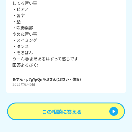
してる習い事

・ピアノ

・習字

・塾

・吹奏楽部

やめた習い事

・スイミング

・ダンス

・そろばん

うーん😔まだあるはずって感じです

回答よろぴく❗
あすん
- p7gYpQn4kU
さん
(
13
さい・
佐賀
)
2026年6月5日
この相談に答える