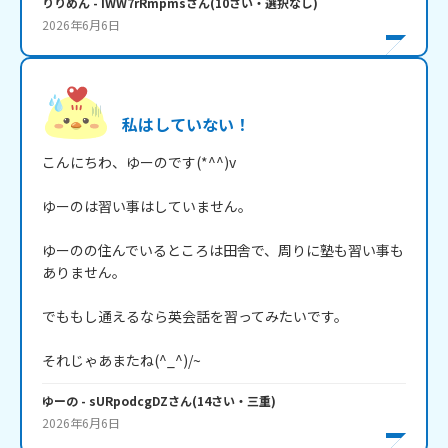
りりめん
- IWW7rRmpms
さん
(
10
さい・
選択なし
)
2026年6月6日
私はしていない！
こんにちわ、ゆーのです(*^^)v

ゆーのは習い事はしていません。

ゆーのの住んでいるところは田舎で、周りに塾も習い事も
ありません。

でももし通えるなら英会話を習ってみたいです。

それじゃあまたね(^_^)/~
ゆーの
- sURpodcgDZ
さん
(
14
さい・
三重
)
2026年6月6日