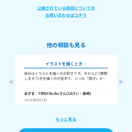
公開されている相談についての
お問い合わせはコチラ
他の相談も見る
イラストを描くとき…
自分はイラストを描くのが好きです。今から2つ質問
み
します ①手を描くのが苦手で、いつも「隠す」か
ー
「萌え袖」か「頑張って描く」のどれかなんですよ
チ
ね。手を上手く描くコツってありますか……？ ②い
べ
つも立ち絵ばかり描いていて、それ以外は全く描け
あずま
- TfRDC9xJkc
さん
(
10
さい・
長崎
)
人
か
ません。とうしたらいいですか？
角
2026年8月5日
20
読
嬉
もっと見る