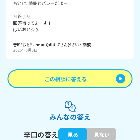
おとは､読書とバレーだよー！

🫧終了🫧

回答待ってまーす！

音和*おと*
- rmuuQdIULZ
さん
(
9
さい・
京都
)
2026年6月5日
この相談に答える
みんなの答え
辛口の答え
見る
見ない