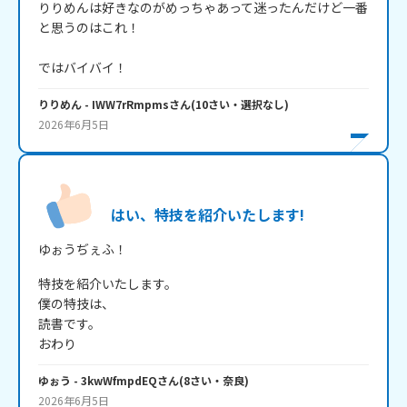
りりめんは好きなのがめっちゃあって迷ったんだけど一番
と思うのはこれ！

ではバイバイ！
りりめん
- IWW7rRmpms
さん
(
10
さい・
選択なし
)
2026年6月5日
はい、特技を紹介いたします!
ゆぉうぢぇふ！
特技を紹介いたします。

僕の特技は、

読書です。

おわり
ゆぉう
- 3kwWfmpdEQ
さん
(
8
さい・
奈良
)
2026年6月5日