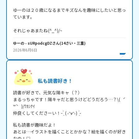
ゆーのは２０歳になるまでキズなんを趣味にしたいと思っ
ています。

それじゃあまたね(^_^)/~
ゆーの
- sURpodcgDZ
さん
(
14
さい・
三重
)
2026年6月6日
私も読書好き！
読書が好きで、元気な陽キャ（？）

まるっちゃです！陽キャだと思うけどどうだろう…？‪\(   ˊ
꒳​ˋ   )/ﾜｶﾝﾅｲ

仲良くしてくださーい！- ̗̀ ( ˶ᵔᢦᵔ︎︎˶)  ̖́-
私も読書が趣味だよ！

あとは…イラストを描くこととかかな？絵を描くのが好き
なの！♡
