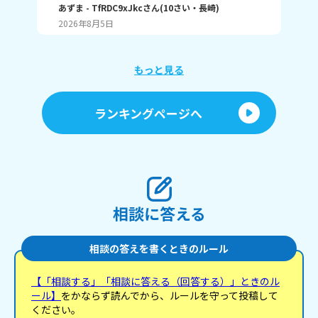
つも立ち絵ばかり描いていて、それ以外は全く描け
あずま
- TfRDC9xJkc
さん
(
10
さい・
長崎
)
な
ません。とうしたらいいですか？
2026年8月5日
20
もっと見る
ランキングページへ
相談に答える
相談の答えを書くときのルール
【「相談する」「相談に答える（回答する）」ときのル
ール】
をかならず読んでから、ルールを守って投稿して
ください。