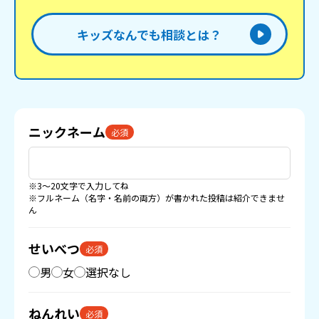
キッズなんでも相談とは？
ニックネーム
必須
※3〜20文字で入力してね
※フルネーム（名字・名前の両方）が書かれた投稿は紹介できませ
ん
せいべつ
必須
男
女
選択なし
ねんれい
必須