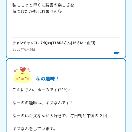
私ももっと早くに読書の楽しさを

気づけたかもしれません💦

チャンチャンコ
- 7dQzqTtbDA
さん
(
16
さい・
山形
)
2026年6月6日
私の趣味！
こんにちわ、ゆーのです(*^^)v

ゆーのの趣味は、キズなんです！

ゆーのはキズなんが大好きで、毎日朝と午後の２回

キズなんをしています。
