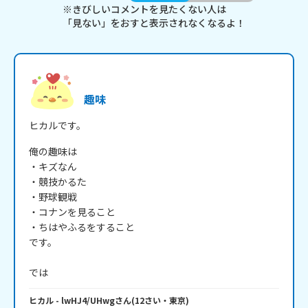
※きびしいコメントを見たくない人は
「見ない」をおすと表示されなくなるよ！
趣味
ヒカルです。
俺の趣味は

・キズなん

・競技かるた

・野球観戦

・コナンを見ること

・ちはやふるをすること

です。

では
ヒカル
- lwHJ4/UHwg
さん
(
12
さい・
東京
)