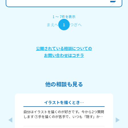
1
〜
7
件
を表示
まえへ
1
つぎへ
公開されている相談についての
お問い合わせはコチラ
他の相談も見る
イラストを描くとき…
自分はイラストを描くのが好きです。今から2つ質問
み
します ①手を描くのが苦手で、いつも「隠す」か
（
「萌え袖」か「頑張って描く」のどれかなんですよ
・
ね。手を上手く描くコツってありますか……？ ②い
る？