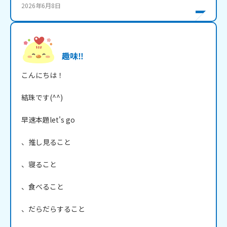
2026年6月8日
趣味‼️
こんにちは！

結珠です(^^)

早速本題let's go

、推し見ること

、寝ること

、食べること

、だらだらすること
