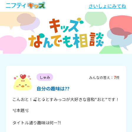
さいしょにみてね
7
しゅみ
みんなの答え：
件
自分の趣味は??
こんおと！🍒と🥭とすみっコが大好きな音和*おと*です！
🫧本題🫧

タイトル通り趣味は何ー?!
