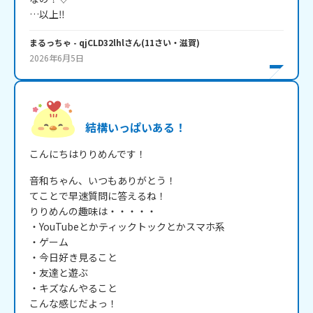
…以上‼️
まるっちゃ
- qjCLD32lhl
さん
(
11
さい・
滋賀
)
2026年6月5日
結構いっぱいある！
こんにちはりりめんです！
音和ちゃん、いつもありがとう！

てことで早速質問に答えるね！

りりめんの趣味は・・・・・

・YouTubeとかティックトックとかスマホ系

・ゲーム

・今日好き見ること

・友達と遊ぶ

・キズなんやること

こんな感じだよっ！
