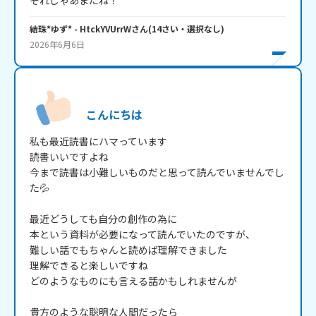
それじゃあまたね！
結珠*ゆず*
- HtckYVUrrW
さん
(
14
さい・
選択なし
)
2026年6月6日
こんにちは
私も最近読書にハマっています

読書いいですよね

今まで読書は小難しいものだと思って読んでいませんでし
た💦

最近どうしても自分の創作の為に

本という資料が必要になって読んでいたのですが、

難しい話でもちゃんと読めば理解できました

理解できると楽しいですね

どのようなものにも言える話かもしれませんが

貴方のような聡明な人間だったら
