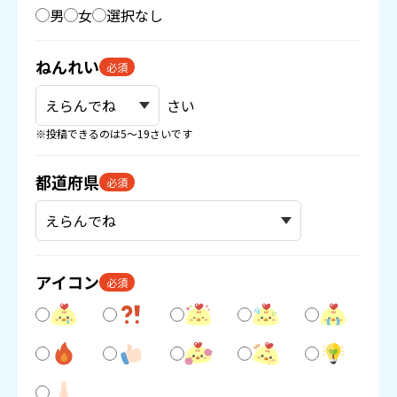
男
女
選択なし
ねんれい
必須
さい
※投稿できるのは5〜19さいです
都道府県
必須
アイコン
必須