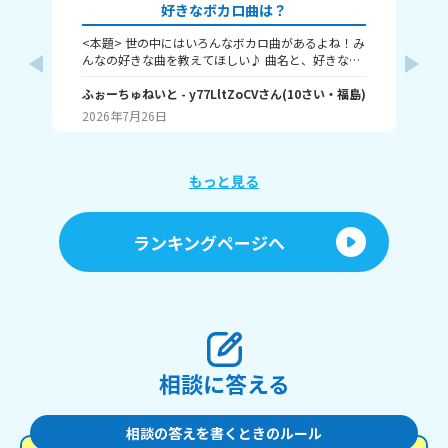
好きなボカロ曲は？
<本題> 世の中にはいろんなボカロ曲があるよね！み
プ
んなの好きな曲を教えてほしい♪ 曲名と、好きなと
アエ
ころをおしえて！ ちなみに僕はヤラララ、おくすり
リー
のんでねよう、ジェヘナ、クローバークラブ！(まだ
ふぉーちゅねいと
- y77LltZoCV
さん
(
10
さい・
福島
)
ホリ
り
あるよ それじゃあ、ばいちゃ～
私の場
2026年7月26日
20
アマ
シュタ
ュア 
ス
もっと見る
ティアア
プ
キ
ランキングページへ
人
相談に答える
相談の答えを書くときのルール