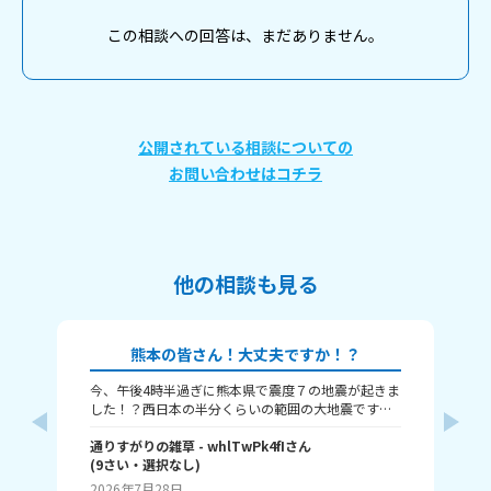
この相談への回答は、まだありません。
公開されている相談についての
お問い合わせはコチラ
他の相談も見る
熊本の皆さん！大丈夫ですか！？
今、午後4時半過ぎに熊本県で震度７の地震が起きま
本
した！？西日本の半分くらいの範囲の大地震です。
津波も来るという警報が来ました、大丈夫かみん
な！？
通りすがりの雑草
- whlTwPk4fI
さん
(
9
さい・
選択なし
)
瀬那
2026年7月28日
20