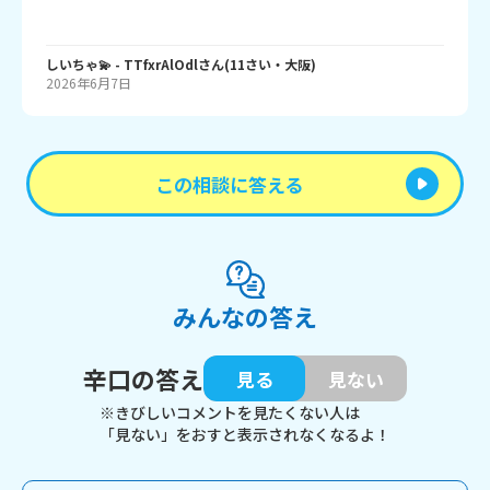
しいちゃ💫
- TTfxrAlOdl
さん
(
11
さい・
大阪
)
2026年6月7日
この相談に答える
みんなの答え
辛口の答え
見る
見ない
※きびしいコメントを見たくない人は
「見ない」をおすと表示されなくなるよ！