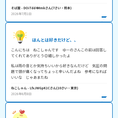
そば屋
- DOiTdd4Mmk
さん
(
7
さい・
熊本
)
2026年7月1日
ほんとは好きだけど、、
こんにちは　ねこしゃんです　ゆーのさんこの前は回答し
てくれてありがとう😊嬉しかったよ
私は雨の音とか気持ちいいから好きなんだけど　気圧の問
題で頭が痛くなってちょっと辛いんだよね　参考になれば
いいな　じゃあまたね
ねこしゃん
- LfxJWGpK1C
さん
(
10
さい・
東京
)
2026年6月8日