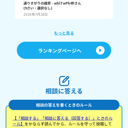
な！？
通りすがりの雑草
- whlTwPk4fI
さん
(
9
さい・
選択なし
)
瀬那
2026年7月28日
20
もっと見る
ランキングページへ
相談に答える
相談の答えを書くときのルール
【「相談する」「相談に答える（回答する）」ときのル
ール】
をかならず読んでから、ルールを守って投稿して