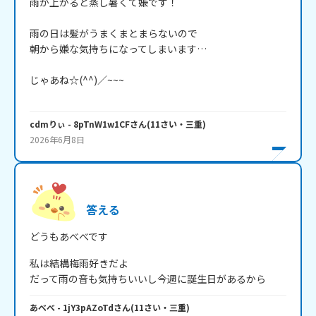
雨が上がると蒸し暑くて嫌です！

雨の日は髪がうまくまとまらないので

朝から嫌な気持ちになってしまいます…

じゃあね☆(^^)／~~~

cdmりぃ
- 8pTnW1w1CF
さん
(
11
さい・
三重
)
2026年6月8日
答える
どうもあべべです
私は結構梅雨好きだよ

だって雨の音も気持ちいいし今週に誕生日があるから
あべべ
- 1jY3pAZoTd
さん
(
11
さい・
三重
)