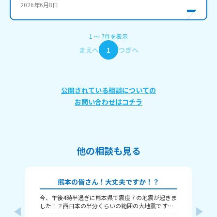
2026年6月8日
1
〜
7
件
を表示
まえへ
1
つぎへ
公開されている相談についての
お問い合わせはコチラ
他の相談も見る
熊本の皆さん！大丈夫ですか！？
今、午後4時半過ぎに熊本県で震度７の地震が起きま
本
した！？西日本の半分くらいの範囲の大地震です。
津波も来るという警報が来ました、大丈夫かみん