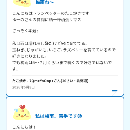
梅雨ね～
こんにちはトランペッターのたこ焼きです

ゆーのさんの質問に精一杯頑張リマス
さっそく本題ｯ

私は雨は濡れるし嫌だけど家に育ててる、

玉ねぎ､じゃがいも､いちご､ラズベリーを育てているので
好きになりました。

でも梅雨は6～７月くらいまで続くので好きではないで
す、
たこ焼き
- 7QmcYoOnp+
さん
(
10
さい・
北海道
)
2026年6月8日
私は梅雨、苦手です😓
こんにちは！
