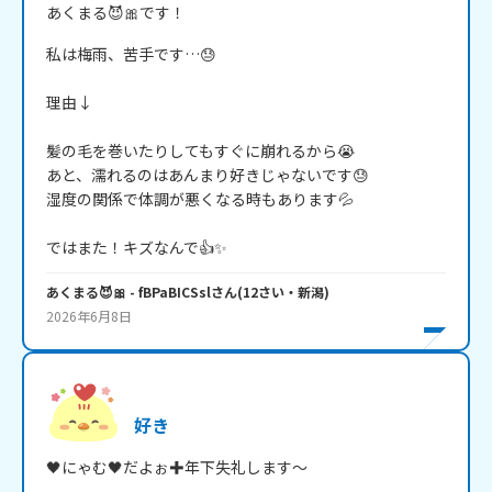
あくまる😈🎀です！
私は梅雨、苦手です…😓

理由↓

髪の毛を巻いたりしてもすぐに崩れるから😭

あと、濡れるのはあんまり好きじゃないです😓

湿度の関係で体調が悪くなる時もあります💦

ではまた！キズなんで👍✨
あくまる😈🎀
- fBPaBICSsl
さん
(
12
さい・
新潟
)
2026年6月8日
好き
🖤にゃむ🖤だよぉ✚年下失礼します～