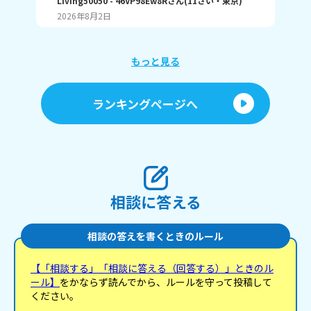
Living50050
- 46VP98Ew8R
さん
(
11
さい・
東京
)
ティ
くさんの回答待ってます！
入れたら 怒るみたい
2026年8月2日
20
った事
たら私の分の 
も私を無
が 入っているので入れて欲しいけど 今の状況では無
もっと見る
ランキングページへ
相談に答える
相談の答えを書くときのルール
【「相談する」「相談に答える（回答する）」ときのル
ール】
をかならず読んでから、ルールを守って投稿して
ください。