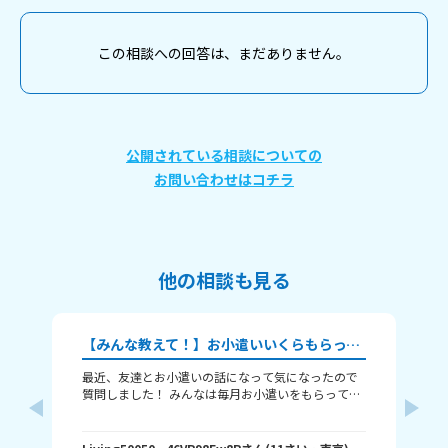
この相談への回答は、まだありません。
公開されている相談についての
お問い合わせはコチラ
他の相談も見る
【みんな教えて！】お小遣いいくらもらってる？
最近、友達とお小遣いの話になって気になったので
今日５
質問しました！ みんなは毎月お小遣いをもらってい
しようと 思ったらLIN
ますか？ 1 学年 2 毎月のお小遣いの金額 （または、
すけど
お手伝いでもらえる金額） 3主に何に使っているか
さっき 起きてきた弟がお母
を教えてほしいです！ ちなみに僕は700円です。た
よ、理