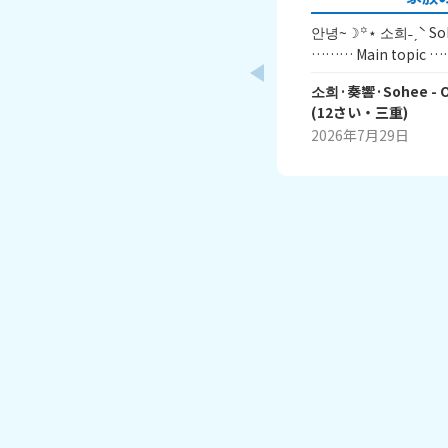
안녕~☽꙳⋆ 소희˗ˏˋ Sohee ˎˊ˗だよฅ(･¨ ●) ੈ✩.｡
……… Main topic ……… ｡.✩ 
方を教えてほしいです☽꙳⋆ 소희-Versi
소희·奏響·Sohee
- 
ん⇢お母さん ✩お父さん⇢아빠 ❝ アッパ ❞ ✩お兄ち
(
12
さい・
三重
)
ゃんたち⇢おにぃー ✩ワンちゃん⇢検討中 ⇡こん
2026年7月29日
な感じだよ~♫ ⋆₊˚ みんなの家族の呼び方で面白い
のあるかな~? ぜひ回答お願いします(*˘︶˘*).｡.:*❤
또 봐~☽꙳⋆