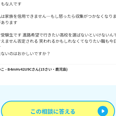
もな人です

私は家族を信用できません…もし怒ったら収集がつかなくなりま
あります

受験生です 進路希望で行きたい高校を選ばないといけないんで
言えません否定される 笑われるかもしれなくてなりたい職も今


来ないのはおかしいですか？
のこ
- B4mHv42U9C
さん
(
15
さい・
鹿児島
)
この相談に答える