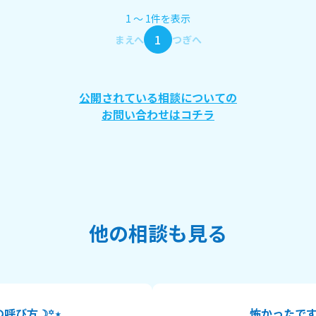
1
〜
1
件
を表示
1
まえへ
つぎへ
公開されている相談についての
お問い合わせはコチラ
他の相談も見る
の呼び方☽꙳⋆
怖かったで