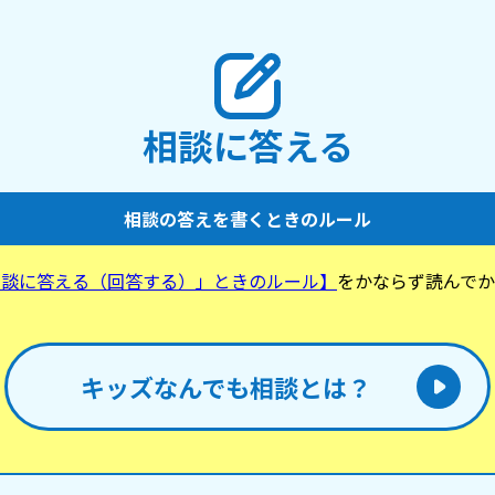
で、とても怖かったです。 その後、わたしは寝た
のですがあまりの怖さに苦しく
なってしまいました。 もう昨
それを思い出すと体が震えそう
かく今までに1番叱られてとても
なみにお母さんは、普段はわた
相談に答える
いる訳ではなくむしろ可愛がっ
が、今回は酒癖が悪かったから
たんだと思います。酔っ払って
口出ししたわたしが悪かったか
相談の答えを書くときのルール
調べてみたら｢出ていけ｣と言
るのは虐待らしく、もしかして
は実はやばい親なのでは、とか
相談に答える（回答する）」ときのルール】
をかならず読んでか
同じようなことが起きたらどう
。
なってしまっています。 とに
ウマになりました。 とても怖かったので分かりづ
らい文章になってしまったかも
キッズなんでも相談とは？
めの言葉が欲しいです…泣