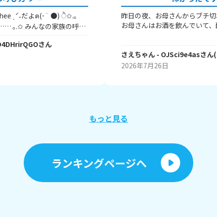
昨日の夜、お母さんからブチ切
お母さんはお酒を飲んでいて、
みんなの家族の呼び
ですが(ちなみにほぼ毎晩飲ん
on ✩お母さ
O4DHrirQGO
さん
前からずっとお母さんの酔っ払
イラしてしまっていました。(話
さえちゃん
- OJSci9e4as
さん
(
昨日、またイライラしてしまい
2026年7月26日
ラした声を出していたら、急に
来て、お母さんの機嫌がとても
ただ機嫌が悪いだけじゃなくて
事のない叫び声で｢出てけ！！
その他にも、｢気分悪いわ！｣と
もっと見る
ればいいと思ってんのかおめー
れ、わたしはビクッとしながら
にずっと座っていました。 そしてその後にお母さ
んから｢早く出ていって｣と言
ランキングページへ
まれわたしを玄関に連れていこ
た。わたしは流石にこれは取り
とになるのではと思い、焦って
めんなさい｣と謝りました。そ
機嫌は治って許して貰えました
れたことのない言葉や叫び声を