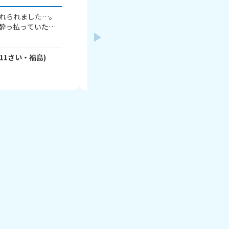
れられました…。
今日５時半くらいに起きたら 友達からLINEきて返
酔っ払っていたの
事しようと 思ったらLINEに家族LINEが消えて い
でいます)、わたしは
たんですけどこれってバグって いるのかなって思
っている姿にイラ
ったら今さっき 起きてきた弟がお母さんがあなた
し方など) それで
11
さい・
福島
)
を 外したよ、理由は分からないけど お父さんにも
ティアラ👑
- JNZ2ITEZoz
さん
(
13
さい・
つい何度もイライ
ティアラを入れたら 怒るみたいで、といってその
2026年8月5日
お母さんが怒って
後何も 私がいった事全部無視で朝ごはんを 食べに
悪くなりました。
リビングに行ったら私の分の ご飯も椅子も無かっ
、今までに聞いた
たです そして家族も私を無視してきます 家族LINE
｣と言われました。
に家族の大事な情報が 入っているので入れて欲し
か、｢なんでも暴れ
いけど 今の状況では無理です どうしたら入れてく
は！！｣などと叫ば
れるでしょうか？
しばらく同じ場所
われ、更には腕を掴
うとしていまし
返しのつかないこ
｢ごめんなさい、ご
したら、お母さんの
が、今までに言わ
聞いたりしたの