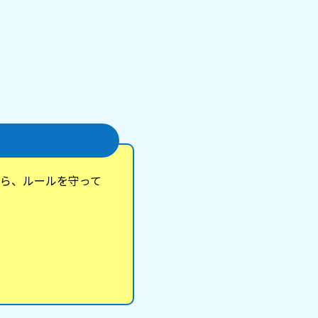
なってハァハァと
日のことですがまだ
になります。とに
怖かったです。 ち
しのことを嫌って
てくれるのです
こうなってしまっ
いる人にいちいち
もしれませんが、
って追い出そうとす
わたしのお母さん
もしこれからまた
ら、ルールを守って
しよう、と不安に
かくこの経験はトラ
しれませんが、慰