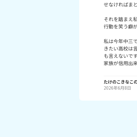
せなければまと
それを踏まえ
行動を笑う癖が
私は今年中三で
きたい高校は
も言えないです
家族が信用出
たけのこきなこ
2026年6月8日