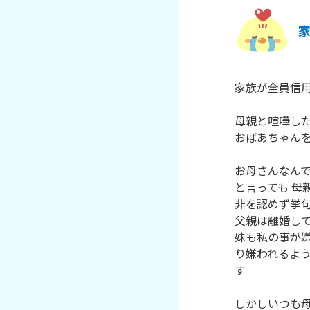
家族が全員信用
母親と喧嘩し
おばあちゃんを
お母さんなんで
と言っても 
非を認めず挙句
父親は離婚して
妹も私の事が
り嫌われるよ
す

しかしいつも