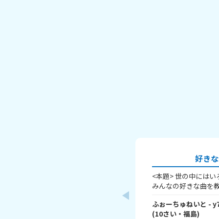
好きな
<本題> 世の中には
みんなの好きな曲を教
なところをおしえて！
ふぉーちゅねいと
- y
くすりのんでねよう
(
10
さい・
福島
)
ブ！(まだあるよ そ