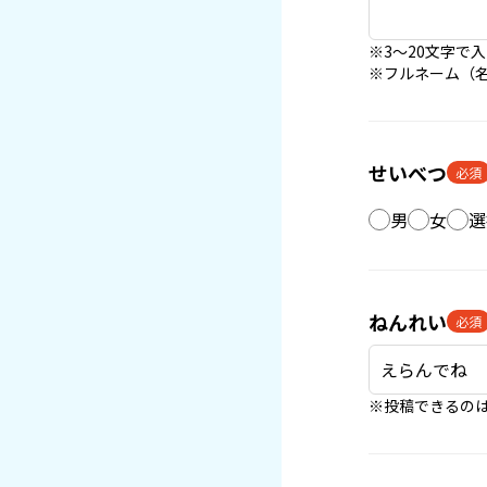
※3〜20文字で
※フルネーム（
せいべつ
必須
男
女
選
ねんれい
必須
※投稿できるのは