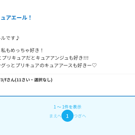
キュアエール！
ルルです♪
私もめっちゃ好き！

とプリキュアだとキュアアンジュも好き!!!

ングっとプリキュアのキュアアースも好きー♡
3/f
さん
(
11
さい・
選択なし
)
1
〜
1
件
を表示
1
まえへ
つぎへ