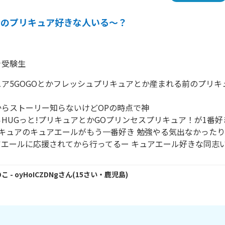
昔のプリキュア好きな人いる～？
き受験生
キュア5GOGOとかフレッシュプリキュアとか産まれる前のプリ
らストーリー知らないけどOPの時点で神 

HUGっと!プリキュアとかGOプリンセスプリキュア！が1番好き
リキュアのキュアエールがもう一番好き 勉強やる気出なかった
アエールに応援されてから行ってるー キュアエール好きな同志
のこ
- oyHoICZDNg
さん
(
15
さい・
鹿児島
)