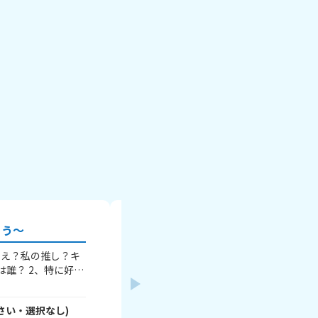
ろう～
YouTuberで誰が好き？
 え？私の推し？キ
YouTuberで誰が1番好きか教えてね！ ①Yo
は誰？ 2、特に好き
で誰推し？ ②好きな理由は？ ③おすす
グッズは？ 4、好き
YouTuber教えて！ わたしは ①にじさ
きなプリは？ 6、最
ルンです！ ②違う推しとコラボしてて可
さい・
選択なし
)
なーせ
- K4qtP1ZKpH
さん
(
12
さい・
京
レール ジェッ
一目惚れ！ ③Vtuberを見てください！(