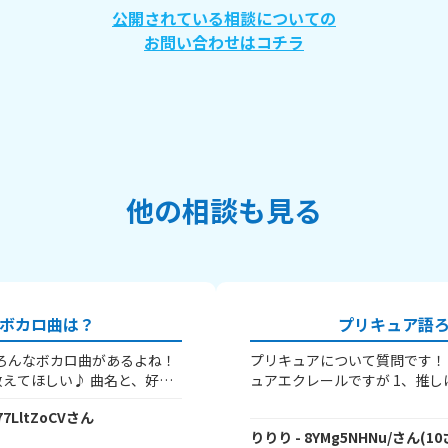
公開されている相談についての
お問い合わせはコチラ
他の相談も見る
ボカロ曲は？
プリキュア語
いろんなボカロ曲があるよね！
プリキュアについて質問です！
えてほしい♪ 曲名と、好き
ュアエクレールですが 1、推し
 ちなみに僕はヤラララ、お
なシリーズは？ 3、好きな変身
77LltZoCV
さん
、ジェヘナ、クローバークラ
なプリホリは？ 5、ビジュが好
りりり
- 8YMg5NHNu/
さん
(
10
れじゃあ、ばいちゃ～
後に一言 私の場合↓ 1、キュアエク