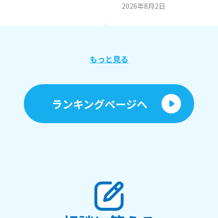
ト先輩 キュアマシェリ キュア
2026年8月2日
イドル シュシュタン 2、魔法使いプリキュア ワン
ダフルプリキュア キミとアイドル
偵プリキュア スマイルプリキュ
キャッツパクト ティアアルカナロッド 
リのリボン型リップ！ 5、キ
もっと見る
ウ キュアアムール キュアプリ
イ 6、るるかちゃん人気ヤバい
ランキングページへ