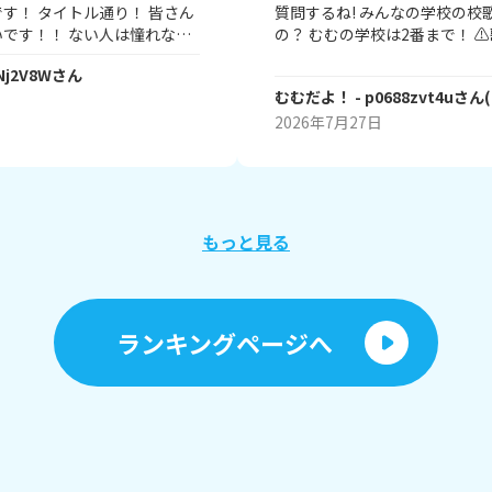
す！ タイトル通り！ 皆さん
質問するね! みんなの学校の校歌は 何番まである
です！！ ない人は憧れな人
の？ むむの学校は2番まで！ ⚠️歌詞とかは書かな
なりたい！的な感じでも良
いでね⚠️ またね～(⁠≧⁠▽⁠≦⁠)ノ
Nj2V8W
さん
す！ 皆さん教えてねー！タメ
むむだよ！
- p0688zvt4u
さん
(
2026年7月27日
もっと見る
ランキングページへ