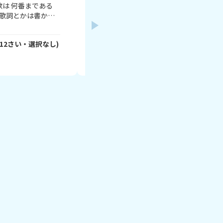
私は、ちなみに運営委員会に入っていま
学校にもあるのかな？運営委員会は、委
体、学校全体をまとめる委員会っていう
運動会、一年生を迎えるかい、６年生を
12
さい・
選択なし
)
ハシビロコウ
- lMkgTEoqeM
さん
(
12
さ
い、学芸会で、めちゃくちゃ活躍しまーす
やったり、委員長会を運営したり、会を
2026年7月9日
り、それぞれの委員会を支えたり、みん
を聞いたり！とにかーく大変なのでアール
なは、なんの委員会に入ってる～？ 一緒
いましょう！