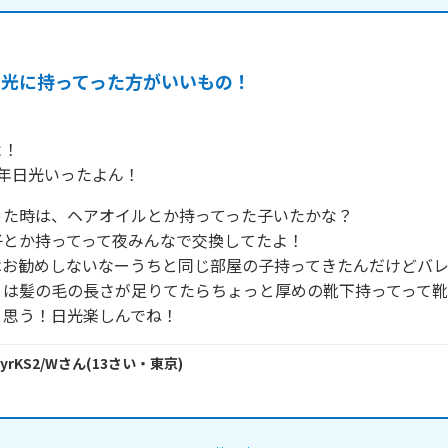
日光に持ってった方がいいもの！
！

年日光いったよん！
た時は、ヘアオイルとか持ってった子いたかな？

とか持ってって夜みんなで交換してたよ！

はお勧めしないなーうちと同じ部屋の子持ってきたんだけどバ
とは髪の毛の長さが足りてたらちょっと厚めの靴下持ってって
と思う！日光楽しんでね！
/yrKS2/W
さん
(
13
さい・
東京
)