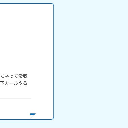
レちゃって没収
靴下カールやる