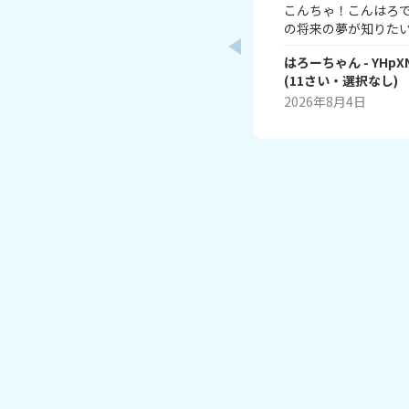
こんちゃ！こんはろで
の将来の夢が知りたい
でもいいし、優しく
はろーちゃん
- YHpX
き！ ちな私は声優で
(
11
さい・
選択なし
)
口でオッケーです！
2026年8月4日