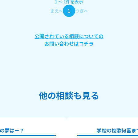
1
〜
1
件
を表示
1
まえへ
つぎへ
公開されている相談についての
お問い合わせはコチラ
他の相談も見る
の夢はー？
学校の校歌何番ま