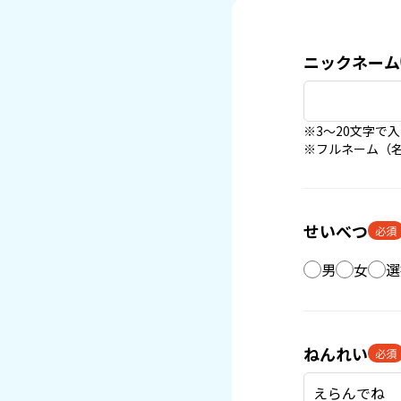
ニックネーム
※3〜20文字で
※フルネーム（
せいべつ
必須
男
女
選
ねんれい
必須