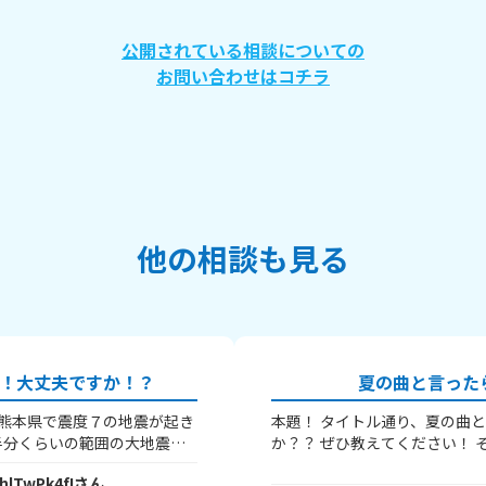
公開されている相談についての
お問い合わせはコチラ
他の相談も見る
！大丈夫ですか！？
夏の曲と言った
に熊本県で震度７の地震が起き
本題！ タイトル通り、夏の曲
半分くらいの範囲の大地震で
か？
う警報が来ました、大丈夫か
hlTwPk4fI
さん