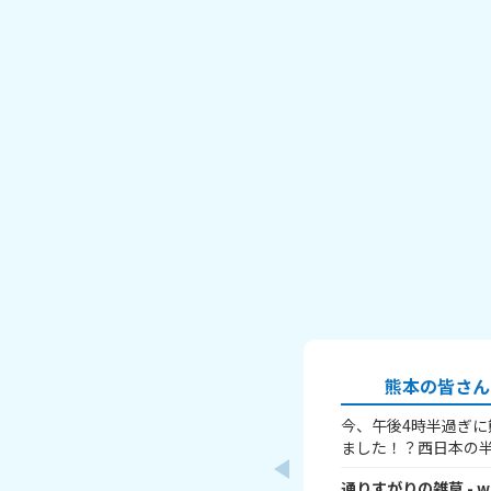
熊本の皆さん
今、午後4時半過ぎ
ました！？西日本の
す。津波も来るとい
通りすがりの雑草
- w