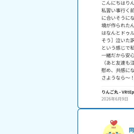
こんにちはりん
私習い事行く
に合いそうに
境が作られた
はなんとドゥ
そう］泣いた訳
という感じで私
一緒だから安心
（あと友達も注
慰め、共感にな
さようなら～
りんご丸
- VRtE
2026年6月9日