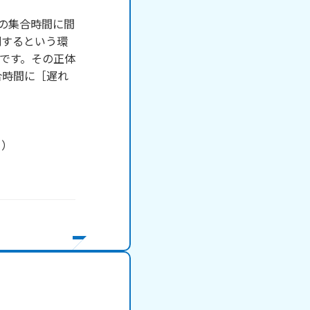
の集合時間に間
刻するという環
です。その正体
合時間に［遅れ
）
