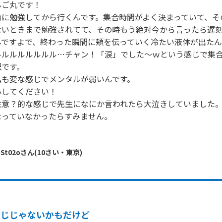
ご丸です！

前に勉強してから行くんです。集合時間がよく決まっていて、そ
ないときまで勉強されてて、その時もう絶対今から言ったら遅
んですよで、終わった瞬間に頬を伝っていく冷たい液体が出たん
ルルルルルルルル…チャン！「涙」でした～ｗという感じで集
です。

も変な感じでメンタルが弱いんです。

してください！

意？的な感じで先生になにか言われたら大泣きしていました。
っていなかったらすみません。

！
pSt02o
さん
(
10
さい・
東京
)
同じじゃないかもだけど