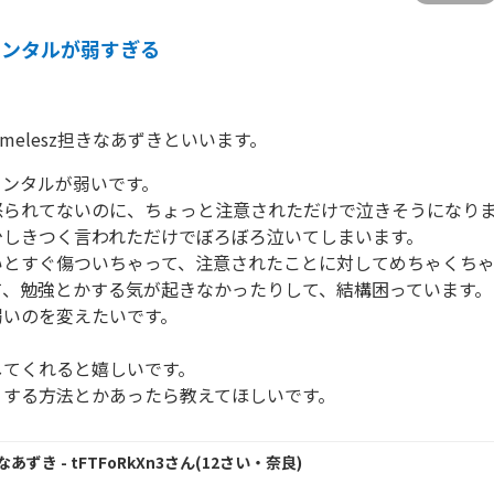
メンタルが弱すぎる
melesz担きなあずきといいます。
ンタルが弱いです。

怒られてないのに、ちょっと注意されただけで泣きそうになり
しきつく言われただけでぼろぼろ泣いてしまいます。

いとすぐ傷ついちゃって、注意されたことに対してめちゃくち
て、勉強とかする気が起きなかったりして、結構困っています。
いのを変えたいです。

てくれると嬉しいです。

くする方法とかあったら教えてほしいです。
きなあずき
- tFTFoRkXn3
さん
(
12
さい・
奈良
)