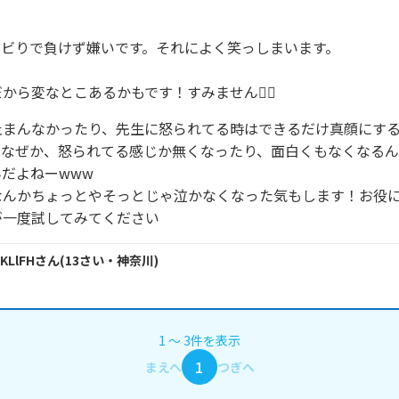
ビりで負けず嫌いです。それによく笑っしまいます。

から変なとこあるかもです！すみません🙇‍♀️
止まんなかったり、先生に怒られてる時はできるだけ真顔にす
となぜか、怒られてる感じか無くなったり、面白くもなくなるん
だよねーwww

なんかちょっとやそっとじゃ泣かなくなった気もします！お役
が一度試してみてください
tKLlFH
さん
(
13
さい・
神奈川
)
1
〜
3
件
を表示
1
まえへ
つぎへ