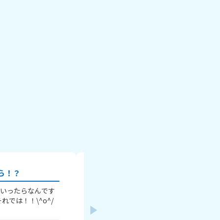
ら！？
キズなんしてるの親に言うべ
といったらなんです
以下、ガチタメ口 私数ヶ月前からキズなんしてる
？ ぜひ教えてください！ それでは！！\^o^/
ん だけど、その事親には言ってなくて。
がいいのか分からない。 親はキズなんの