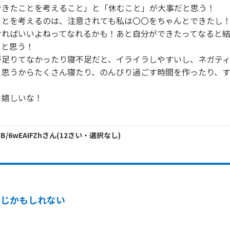
きたことを考えること」と「休むこと」が大事だと思う！

ことを考えるのは、注意されても私は〇〇をちゃんとできたし
ければいいよねってなれるかも！あと自分ができたってなると
と思う！

が足りてなかったり寝不足だと、イライラしやすいし、ネガテ
と思うからたくさん寝たり、のんびり過ごす時間を作ったり、
嬉しいな！

 B/6wEAIFZh
さん
(
12
さい・
選択なし
)
同じかもしれない