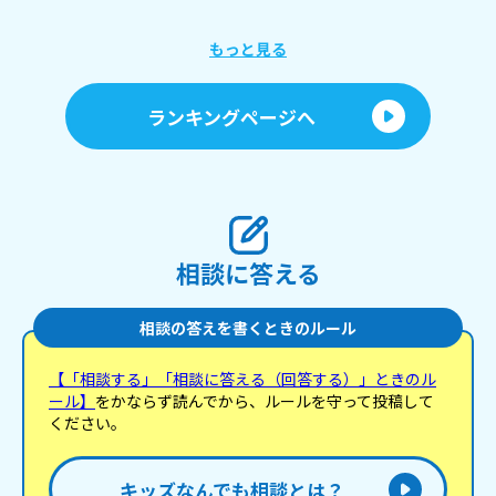
シュタ
ュア 
ス
もっと見る
ティアア
プ
キ
ランキングページへ
人
相談に答える
相談の答えを書くときのルール
【「相談する」「相談に答える（回答する）」ときのル
ール】
をかならず読んでから、ルールを守って投稿して
ください。
キッズなんでも相談とは？