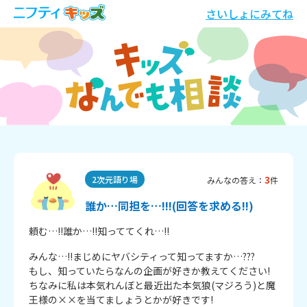
さいしょにみてね
3
2次元語り場
みんなの答え：
件
誰か…同担を…!!!(回答を求める!!)
頼む…!!誰か…!!知っててくれ…!!
みんな…!!まじめにヤバシティって知ってますか…???

もし、知っていたらなんの企画が好きか教えてください!

ちなみに私は本気れんぼと最近出た本気狼(マジろう)と魔
王様の××を当てましょうとかが好きです!