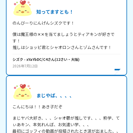
知ってますとも！
のんびーりにんげんシズクです！
僕は魔王様の✕✕を当てましょうとティアキンが好きで
す！

推しはショッピ君とシャオロンさんとゾムさんです！
シズク
- xYaYbDC/C4
さん
(
12
さい・
大阪
)
2026年7月12日
まじやば、、、、
こんにちは！！あき子だぞ
まじヤバ大好き、、、シャオ鬱が推しです、、、粋学、て
ぃあキン、本気れんぼ、お気遣い学、、、

最初にゴッフィの動画が投稿されたとき涙が出ました、、