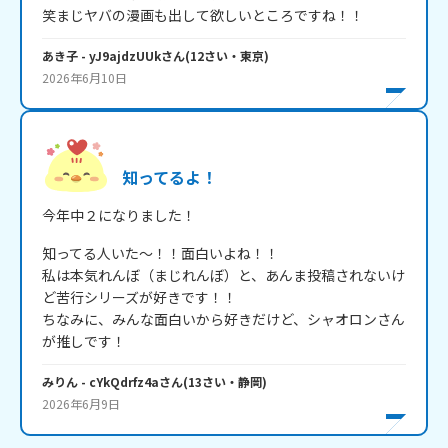
笑まじヤバの漫画も出して欲しいところですね！！
あき子
- yJ9ajdzUUk
さん
(
12
さい・
東京
)
2026年6月10日
知ってるよ！
今年中２になりました！
知ってる人いた～！！面白いよね！！

私は本気れんぼ（まじれんぼ）と、あんま投稿されないけ
ど苦行シリーズが好きです！！

ちなみに、みんな面白いから好きだけど、シャオロンさん
が推しです！
みりん
- cYkQdrfz4a
さん
(
13
さい・
静岡
)
2026年6月9日