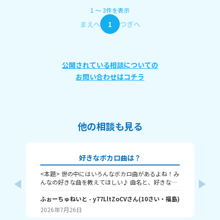
1
〜
3
件
を表示
まえへ
1
つぎへ
公開されている相談についての
お問い合わせはコチラ
他の相談も見る
好きなボカロ曲は？
<本題> 世の中にはいろんなボカロ曲があるよね！み
プ
んなの好きな曲を教えてほしい♪ 曲名と、好きなと
アエ
ころをおしえて！ ちなみに僕はヤラララ、おくすり
リー
のんでねよう、ジェヘナ、クローバークラブ！(まだ
ふぉーちゅねいと
- y77LltZoCV
さん
(
10
さい・
福島
)
ホリ
り
あるよ それじゃあ、ばいちゃ～
私の場
2026年7月26日
20
アマ