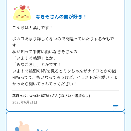
なきそさんの曲が好き！
こんちは！葉月です！
ボカロあまり詳しくないので間違っていたりするかもで
す…

私が知ってる怖い曲はなきそさんの

「いますぐ輪廻」とか、

「みなごろし」とかです！

いますぐ輪廻のMVを見るとミクちゃんがナイフとかの凶
器持ってて、怖いなって思うけど、イラストが可愛い…よ
かったら聞いてっみてっください！
葉月っち
- whr3n6Z7dc
さん
(
13
さい・
選択なし
)
2026年6月21日