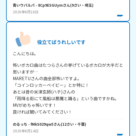
青いウパルパ
- 8Cp9ESGUym
さん
(
9
さい・
埼玉
)
2026年6月16日
役立てばうれしいです
こんにちは。
怖いボカロ曲はたつらさんの挙げているボカロが大半だと
思いますが…

MARETUさんの曲全部怖いですよ。

「コインロッカーベイビー」とか特に！

あとは昔の米津玄師(ハチ)さんの

「雨降る街にて風船は悪魔と踊る」という曲ですかね。

MVがめちゃ怖いです！

良ければ聞いてみてください！
のるっち
- fMkS029qw5
さん
(
12
さい・
千葉
)
2026年6月14日