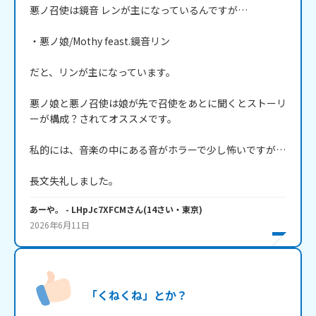
悪ノ召使は鏡音 レンが主になっているんですが…

・悪ノ娘/Mothy feast.鏡音リン

だと、リンが主になっています。

悪ノ娘と悪ノ召使は娘が先で召使をあとに聞くとストーリ
ーが構成？されてオススメです。

私的には、音楽の中にある音がホラーで少し怖いですが…

長文失礼しました。
あーや。
- LHpJc7XFCM
さん
(
14
さい・
東京
)
2026年6月11日
「くねくね」とか？