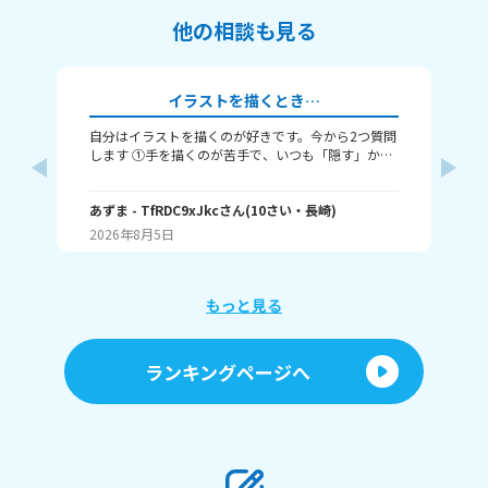
他の相談も見る
イラストを描くとき…
自分はイラストを描くのが好きです。今から2つ質問
み
します ①手を描くのが苦手で、いつも「隠す」か
（
「萌え袖」か「頑張って描く」のどれかなんですよ
・
ね。手を上手く描くコツってありますか……？ ②い
る？
つも立ち絵ばかり描いていて、それ以外は全く描け
あずま
- TfRDC9xJkc
さん
(
10
さい・
長崎
)
な
ません。とうしたらいいですか？
2026年8月5日
20
もっと見る
ランキングページへ