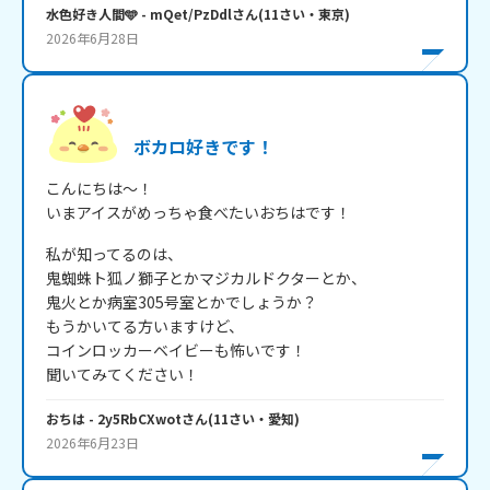
水色好き人間🩵
- mQet/PzDdl
さん
(
11
さい・
東京
)
2026年6月28日
ボカロ好きです！
こんにちは～！

いまアイスがめっちゃ食べたいおちはです！
私が知ってるのは、

鬼蜘蛛ト狐ノ獅子とかマジカルドクターとか、

鬼火とか病室305号室とかでしょうか？

もうかいてる方いますけど、

コインロッカーベイビーも怖いです！

おちは
- 2y5RbCXwot
さん
(
11
さい・
愛知
)
2026年6月23日