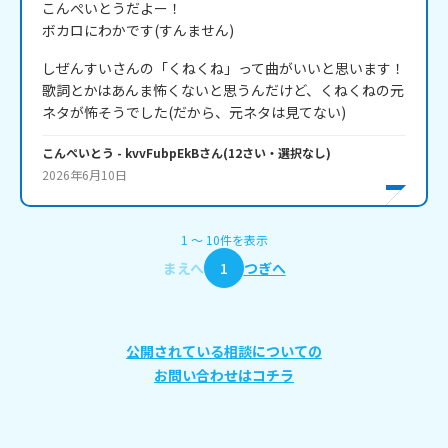
こんぺいとうだよー！

ボカロにわかです(すんません)
しぜんすいさんの「くねくね」って曲がいいと思います！
歌詞とかはあんま怖くないと思うんだけど、くねくねの元
ネタが怖そうでした(だから、元ネタは見てない)
こんぺいとう
- kvvFubpEkB
さん
(
12
さい・
選択なし
)
2026年6月10日
1
〜
10
件
を表示
まえへ
1
つぎへ
公開されている相談についての
お問い合わせはコチラ