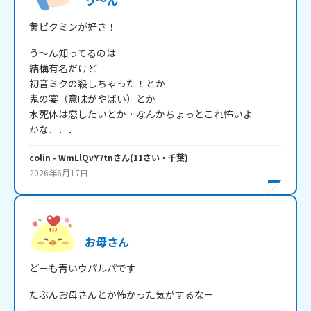
う～ん
黄ピクミンが好き！
う～ん知ってるのは

結構有名だけど

初音ミクの殺しちゃった！とか

鬼の宴（意味がやばい）とか

水死体は恋したいとか…なんかちょっとこれ怖いよ

colin
- WmLlQvY7tn
さん
(
11
さい・
千葉
)
2026年6月17日
お母さん
どーも青いウパルパです
たぶんお母さんとか怖かった気がするなー