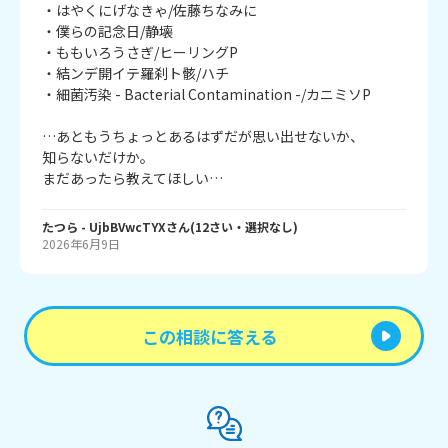
・はやくにげなきゃ/佐藤ちなみに

・僕らの記念日/静壊

・ももいろうさぎ/ヒーリングP

・結ンデ開イテ羅刹ト骸/ハチ

・細菌汚染 - Bacterial Contamination -/カニミソP

…あともうちょっとあるはずだが思い出せないか、

知らないだけか。

まだあったら教えてほしい…
たつら
- UjbBVwcTYX
さん
(
12
さい・
選択なし
)
2026年6月9日
この相談に答える