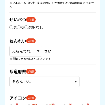
※フルネーム（名字・名前の両方）が書かれた投稿は紹介できませ
ん
せいべつ
必須
男
女
選択なし
ねんれい
必須
さい
※投稿できるのは5〜19さいです
都道府県
必須
アイコン
必須