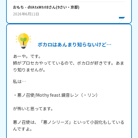
おもち
- dVAtxMtrI8
さん
(
9
さい・
京都
)
2026年6月11日
ボカロはあんまり知らないけど…
あーや。です。

姉がプロセカやってているので、ボカロが好きです。あま
り知りませんが。
私は…

・悪ノ召使/Mothy feast.鏡音レン（・リン）

が怖いと思ってます。

悪ノ召使は、「悪ノシリーズ」といって小説化もしている
んですよ。
