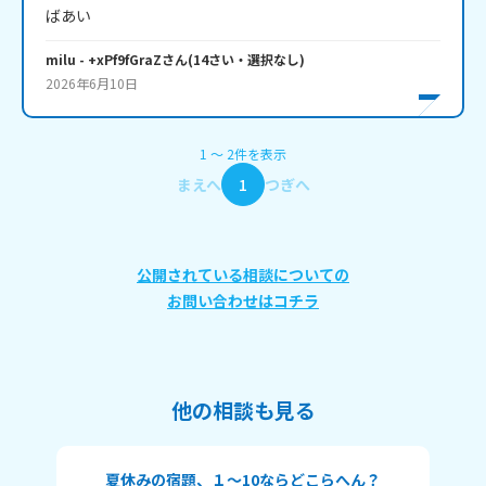
ばあい
milu
- +xPf9fGraZ
さん
(
14
さい・
選択なし
)
2026年6月10日
1
〜
2
件
を表示
まえへ
1
つぎへ
公開されている相談についての
お問い合わせはコチラ
他の相談も見る
夏休みの宿題、１～10ならどこらへん？