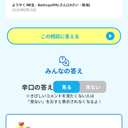
ようやく4年生
- BwGvqoIPAL
さん
(
10
さい・
新潟
)
2026年6月10日
この相談に答える
みんなの答え
辛口の答え
見る
見ない
※きびしいコメントを見たくない人は
「見ない」をおすと表示されなくなるよ！