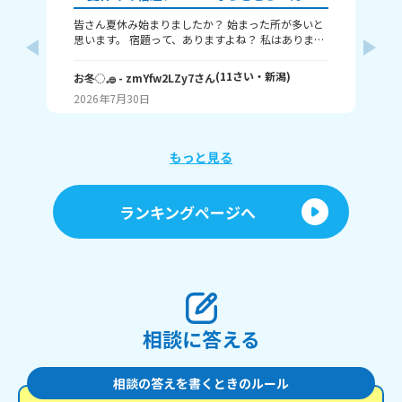
皆さん夏休み始まりましたか？ 始まった所が多いと
ね
思います。 宿題って、ありますよね？ 私はありま
夏
す！ 1～10までで表すなら、どこまで終わりました
り
か？ 1はまだ終わってないで、10は全部終わったと
ん
(
11
さい・
新潟
)
お冬◌𓈒𓐍
- zmYfw2LZy7
さん
🌙
いうことです！ 私は6です！ワークと習字と絵が残
も
2026年7月30日
20
ってるので！ みなさんも教えてください！ それじゃ
あまたね☃️
もっと見る
ランキングページへ
相談に答える
相談の答えを書くときのルール