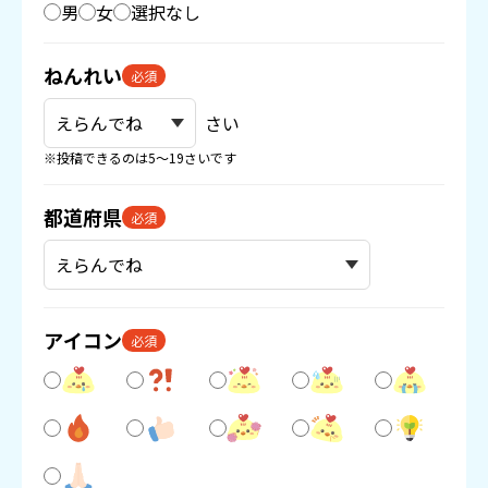
男
女
選択なし
ねんれい
必須
さい
※投稿できるのは5〜19さいです
都道府県
必須
アイコン
必須