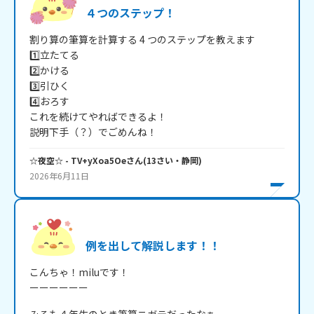
４つのステップ！
割り算の筆算を計算する 4 つのステップを教えます

1️⃣立たてる

2️⃣かける

3️⃣引ひく

4️⃣おろす

これを続けてやればできるよ！

説明下手（？）でごめんね！
☆夜空☆
- TV+yXoa5Oe
さん
(
13
さい・
静岡
)
2026年6月11日
例を出して解説します！！
こんちゃ！miluです！

ーーーーーー