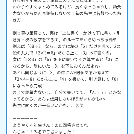
みるも４年生のとき筆算ニガテだったなぁ、、、

わかりやすくまとめてみるけど、長くなっちゃうし、語彙
力ないからあんま期待しないで！塾の先生に昔教わった解
き方！

割り算の筆算って、実は「上に書く・かけて下に書く・引
き算・次の数字を下ろす」のループだからめっちゃ簡単！

例えば「68÷2」なら、まずは左の「6」だけを見て、2の
段の九九で「2×3＝6」だから上に「3」って書くの。

次に「2×3」の「6」を下に書いて引き算すると「0」に
なるから、隣にいた「8」を下におくんだよね。

あとは同じように「8」の中に2が何個あるか考えて
「2×4＝8」だから上に「4」を書いて、引き算して「0」
になったら完成！

まじで語彙力ないし、自分で書いてて、「ん？？」とかな
ってるから、あんま信用しないほうがいいかも><

先生に聞くのが一番いいかも、、苦笑

ーーーーーー

ようやく４年生さん！また回答させてね！

んじゃ！！みるでございました！
