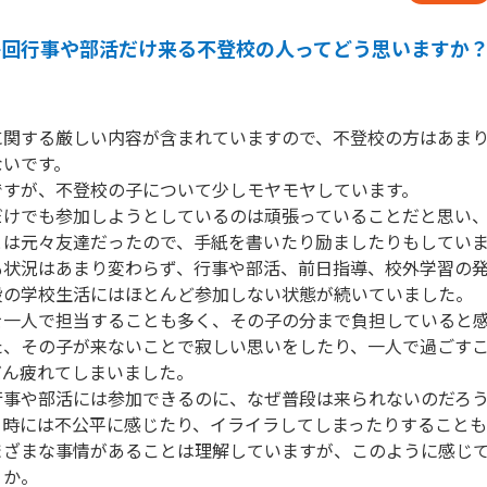
毎回行事や部活だけ来る不登校の人ってどう思いますか
に関する厳しい内容が含まれていますので、不登校の方はあま
いです。

すが、不登校の子について少しモヤモヤしています。

だけでも参加しようとしているのは頑張っていることだと思い
は元々友達だったので、手紙を書いたり励ましたりもしていま
も状況はあまり変わらず、行事や部活、前日指導、校外学習の
の学校生活にはほとんど参加しない状態が続いていました。

を一人で担当することも多く、その子の分まで負担していると
た、その子が来ないことで寂しい思いをしたり、一人で過ごす
ん疲れてしまいました。

行事や部活には参加できるのに、なぜ普段は来られないのだろ
時には不公平に感じたり、イライラしてしまったりすることも
まざまな事情があることは理解していますが、このように感じ
うか。