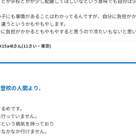
りとか学校とかが少し配慮してほしいなという意味でも自分は
の子にも事情があることはわかってるんですが、自分に負担が
違うというかもやもやします。

分に負担がかかるともやもやすると思うので冷たいもないと思
X15a4l
さん
(
11
さい・
東京
)
不登校の人間より。
るめです。

行っていません。

という病気を持っており

なかなか行けません。
