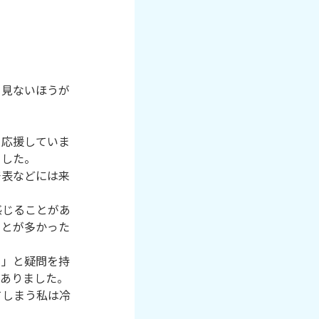
？
り見ないほうが
、応援していま
した。

発表などには来
感じることがあ
ことが多かった
う」と疑問を持
ありました。

てしまう私は冷