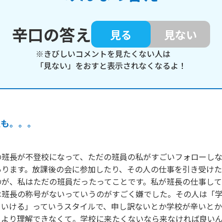
辛口の答え
見る
見ない
※きびしいコメントを見たくない人は
「見ない」をおすと表示されなくなるよ！
私も。。。
の班長が不登校になって、ただの班員の私がすごいフォローし
あります。放課後の会に参加したり、その人の仕事を引き受けた
のが、私はただの班員だったってことです。私が班長の仕事し
は班長の称号がないっていうのがすごく嫌でした。その人は「
ていける」っていうスタイルで、申し訳ないとか学校が辛いと
、より理解できなくて。学校に来たくないなら来なければ良いん