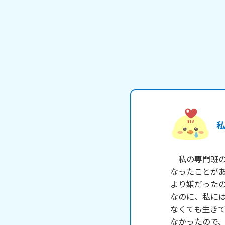
　私の専門班
なったことが
より嫌だった
なのに、私に
なくても生き
なかったので