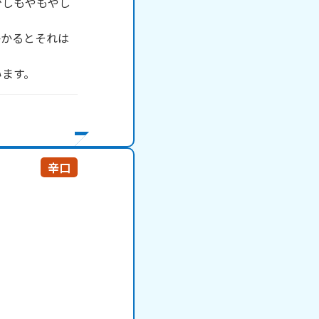
少しもやもやし
かかるとそれは
います。
辛口