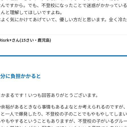
なんですから。でも、不登校になったことで迷惑がかかってい
んと理解してほしいですよね。

はよく気にかけてあげていて、優しい方だと思います。全く冷
Risrk+
さん
(
15
さい・
鹿児島
)
自分に負担かかると
まかまるです！いつも回答ありがとうございます。
か余裕があるときなら事情もあるよなとか考えられるのですが
うと一人で爆発したり、不登校の子のことでもやもやしてしまい
もやもやするということもありますが、不登校の子がいるグル