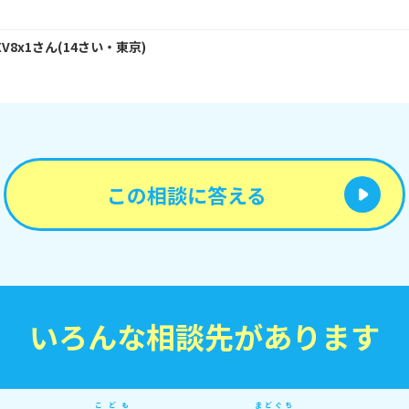
XV8x1
さん
(
14
さい・
東京
)
この相談に答える
いろんな相談先があります
こども
まどぐち