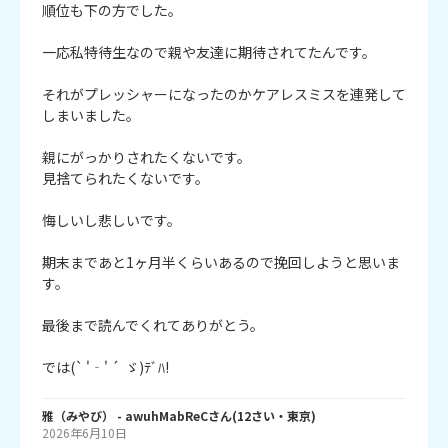
順位も下の方でした。

一応私特待生なので親や友達に期待されてたんです。

それがプレッシャーになったのかケアレスミスを連発して
しまいました。

親にがっかりされたくないです。

見捨てられたくないです。

悔しいし悲しいです。

期末まであと1ヶ月半くらいあるので挽回しようと思いま
す。

最後まで読んでくれてありがとう。

では(` '‐' ´  ゞ)ﾃﾞﾊ!
雅（みやび）
- awuhMabReC
さん
(
12
さい・
東京
)
2026年6月10日