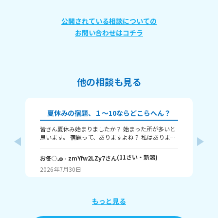
公開されている相談についての
お問い合わせはコチラ
他の相談も見る
夏休みの宿題、１～10ならどこらへん？
皆さん夏休み始まりましたか？ 始まった所が多いと
題
思います。 宿題って、ありますよね？ 私はありま
す！ 1～10までで表すなら、どこまで終わりました
意
か？ 1はまだ終わってないで、10は全部終わったと
な
(
11
さい・
新潟
)
お冬◌𓈒𓐍
- zmYfw2LZy7
さん
めい
いうことです！ 私は6です！ワークと習字と絵が残
2026年7月30日
20
ってるので！ みなさんも教えてください！ それじゃ
が
あまたね☃️
え
もっと見る
あ