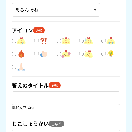
アイコン
必須
答えのタイトル
必須
※30文字以内
じこしょうかい
じゆう