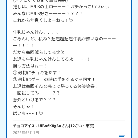
推しは、M!LKの山中ーーー！ガチかっこいいぃぃ

みんなはM!LK好きーーーー？？？？

これから仲良くしよーねっ！💘
牛乳じゃんけん、、、、

ごめんけど、私ね？超超超超超牛乳が嫌いなのーーー
ー！！！！

だから毎回減らしてる笑笑

友達も牛乳じゃんけんしてるよーーー！

勝つ方法はねー！

① 最初にチョキをだす！

② 最初はグー　の時に手をぐるぐる回す！

友達は毎回そんな感じで勝ってる笑笑笑😆！

一回試してみーーー？？

意外といけるで？？？

そんじゃ！

ばいちゃ～！💘
チョコアイス
- UfBn6K8gAu
さん
(
12
さい・
東京
)
2026年6月11日