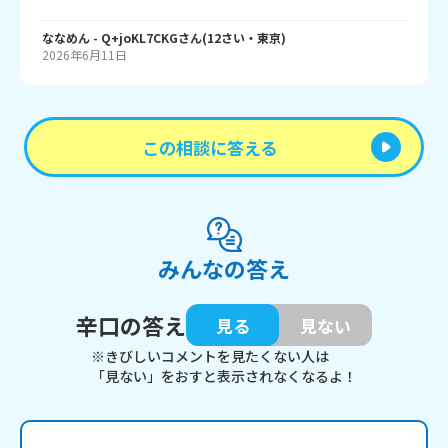
ななめん
- Q+joKL7CKG
さん
(
12
さい・
東京
)
2026年6月11日
この相談に答える
みんなの答え
辛口の答え
見る
見ない
※きびしいコメントを見たくない人は
「見ない」をおすと表示されなくなるよ！