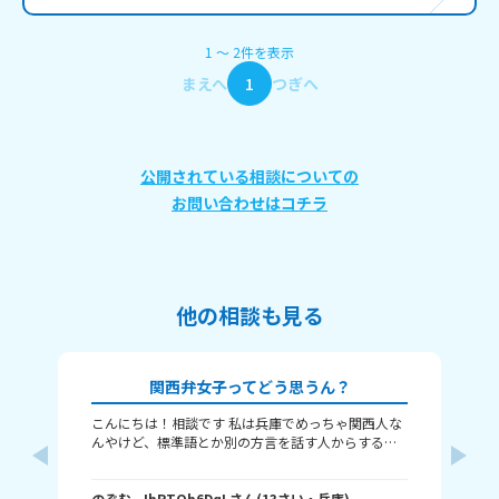
1
〜
2
件
を表示
まえへ
1
つぎへ
公開されている相談についての
お問い合わせはコチラ
他の相談も見る
関西弁女子ってどう思うん？
こんにちは！相談です 私は兵庫でめっちゃ関西人な
な
んやけど、標準語とか別の方言を話す人からする
し
と、関西弁女子って怖いんですか？ つっこむ時とか
な
は確かに勢い強めかもやし、標準語の人って関西と
の
向井
ちがって、日々ボケとツッコミとかなさそうやし、
のぞむ
- IbPTOb6DqL
さん
(
13
さい・
兵庫
)
と
(
12