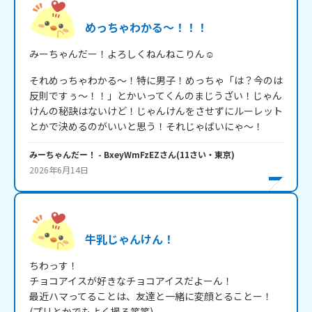
めっちゃわかる～！！！
みーちゃんだー！よろしくねんねこりん☺️
それめっちゃわかる～！特に男子！めっちゃ「は？今のは
反則ですぅ～！！」とかいってくんのまじうざい！じゃん
けんの秘訣はないけど！じゃんけんをさせずにルーレット
とかで決めるのがいいと思う！それじゃばいにゃ～！
みーちゃんだー！
- BxeyWmFzEZ
さん
(
11
さい・
東京
)
2026年6月14日
牛乳じゃんけん！
ちわっす！

チョコアイスが好きなチョコアイスだよーん！

最近ハマってることは、友達と一緒に変顔とることー！

(プリとかでもよく撮る笑笑)
