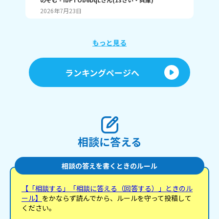
変なイメージ持たれんのかなぁって！ 別に普通の時
す
2026年7月23日
20
は結構自然に？まあゆるめにみんな使っとぉけど、
か
それでもやっぱり恐怖感？って持たれるんですか
っ！ 例えばやけど あ、ちょっとこれやってくれへ
ん？ とか、普通の会話で話す時も、気が強そうみた
もっと見る
いに思われるんですか？ 関西弁女子のイメージとか
聞きたいです！
ランキングページへ
相談に答える
相談の答えを書くときのルール
【「相談する」「相談に答える（回答する）」ときのル
ール】
をかならず読んでから、ルールを守って投稿して
ください。