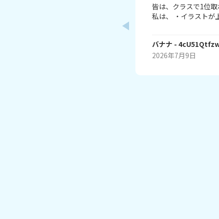
皆は、クラスで1位取
私は、 ・イラストが
読むランキング1位（
詳しいランキング1位 こんな感じ。 皆はどんなラ
バナナ
- 4cU51Qtfz
ンキングで1位取れる
す！ じゃね。
2026年7月9日