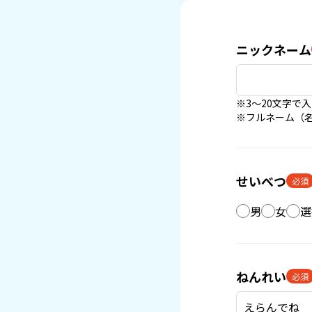
ニックネーム
※3〜20文字で
※フルネーム（
せいべつ
必須
男
女
選
ねんれい
必須