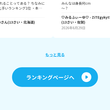
れることってある？ ちなみに
みんなは身長何cm
上手いランキング1位 ・本を
～？
一番たくさん読む） ・アニメ
るふぃーゆは・・・・・ 156c
🤍みるふぃーゆ🤍
- ZiTEgykyt
い方かはわかんな
w
さん
(
13
さい・
北海道
)
(
13
さい・
佐賀
)
？ 書いてくれたら嬉しいで
2026年6月29日
もっと見る
ランキングページへ