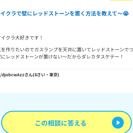
マイクラで壁にレッドストーンを置く方法を教えて～😭
マイクラ大好きです！
気を作りたいのでガスランプを天井に置いてレッドストーンで
壁にレッドストーンが置けない～だからダレカタスケテー！
 /djobcwAzz
さん
(
8
さい・
東京
)
この相談に答える