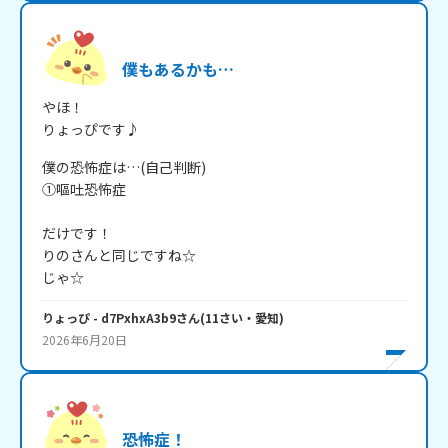
僕もあるかも…
やほ！

りょっぴです♪
僕の恐怖症は…(自己判断)

①嘔吐恐怖症

だけです！

りのさんと同じですね☆

じゃ☆
りょっぴ
- d7PxhxA3b9
さん
(
11
さい・
愛知
)
2026年6月20日
恐怖症！