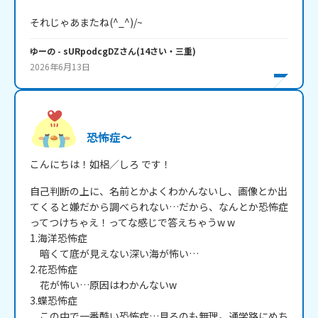
それじゃあまたね(^_^)/~
ゆーの
- sURpodcgDZ
さん
(
14
さい・
三重
)
2026年6月13日
恐怖症～
こんにちは！如梠／しろ です！
自己判断の上に、名前とかよくわかんないし、画像とか出
てくると嫌だから調べられない…だから、なんとか恐怖症
ってつけちゃえ！ってな感じで答えちゃうw w

1.海洋恐怖症

　暗くて底が見えない深い海が怖い…

2.花恐怖症

　花が怖い…原因はわかんないw

3.蝶恐怖症

　この中で一番酷い恐怖症…見るのも無理。通学路にめち