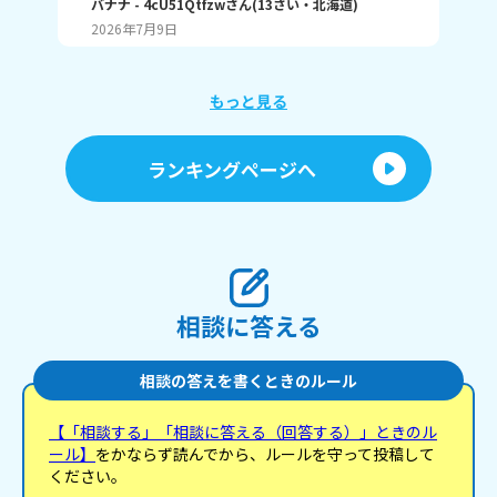
ングで1位取れる？ 書いてくれたら嬉しいです！ じ
バナナ
- 4cU51Qtfzw
さん
(
13
さい・
北海道
)
海荷
ゃね。
2026年7月9日
20
もっと見る
ランキングページへ
相談に答える
相談の答えを書くときのルール
【「相談する」「相談に答える（回答する）」ときのル
ール】
をかならず読んでから、ルールを守って投稿して
ください。