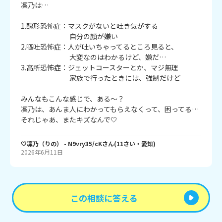
凜乃は…

1.醜形恐怖症：マスクがないと吐き気がする

　　　　　　　自分の顔が嫌い

2.嘔吐恐怖症：人が吐いちゃってるところ見ると、

　　　　　　　大変なのはわかるけど、嫌だ…

3.高所恐怖症：ジェットコースターとか、マジ無理

　　　　　　　家族で行ったときには、強制だけど

みんなもこんな感じで、ある～？

凜乃は、あんま人にわかってもらえなくって、困ってる…

それじゃあ、またキズなんで🤍
🤍凜乃（りの）
- N9vry35/cK
さん
(
11
さい・
愛知
)
2026年6月11日
この相談に答える