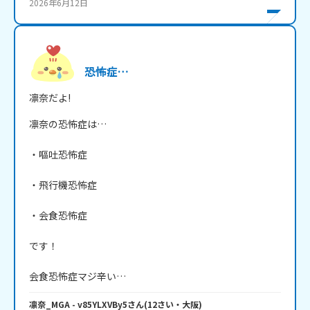
2026年6月12日
恐怖症…
凛奈だよ!
凛奈の恐怖症は…

・嘔吐恐怖症

・飛行機恐怖症

・会食恐怖症

です！

会食恐怖症マジ辛い…
凛奈_MGA
- v85YLXVBy5
さん
(
12
さい・
大阪
)