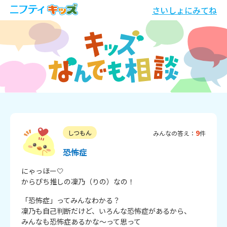
さいしょにみてね
9
しつもん
みんなの答え：
件
恐怖症
にゃっほー🤍

からぴち推しの凜乃（りの）なの！
「恐怖症」ってみんなわかる？

凜乃も自己判断だけど、いろんな恐怖症があるから、

みんなも恐怖症あるかな～って思って
