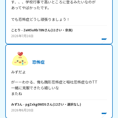
す、、、学校行事で高いところに登るみたいなのが

あってやばかったです。

でも恐怖症どうし頑張りましょう！
ことり
- ZeM5uRb78N
さん
(
11
さい・
奈良
)
2026年7月16日
恐怖症
みずだよ
がーーわかる、俺も醜形恐怖症と嘔吐恐怖症なのTT

一緒に克服できたら嬉しいな

またね
みず3ん
- pgZxkg0WDS
さん
(
12
さい・
選択なし
)
2026年6月20日