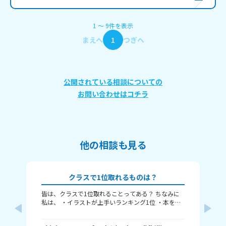
1
〜
9
件
を表示
まえへ
1
つぎへ
公開されている相談についての
お問い合わせはコチラ
他の相談も見る
クラスで1位取れるものは？
皆は、クラスで1位取れることってある？ ちなみに
〈本
私は、 ・イラストが上手いランキング1位 ・本を読
れ
むランキング1位（一番たくさん読む） ・アニメ詳
ということ
しいランキング1位 こんな感じ。 皆はどんなランキ
何番