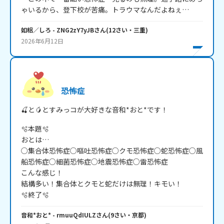
ゃいるから、登下校が苦痛。トラウマなんだよねぇ…
如梠／しろ
- ZNG2zY7yJB
さん
(
12
さい・
三重
)
2026年6月12日
恐怖症
🍒と🥭とすみっコが大好きな音和*おと*です！
🫧本題🫧

おとは…

○集合体恐怖症○嘔吐恐怖症○クモ恐怖症○蛇恐怖症○風
船恐怖症○細菌恐怖症○地震恐怖症○雷恐怖症

こんな感じ！

結構多い！集合体とクモと蛇だけは無理！キモい！

🫧終了🫧
音和*おと*
- rmuuQdIULZ
さん
(
9
さい・
京都
)