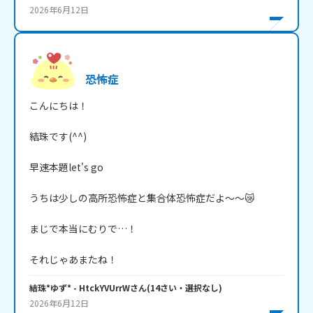
2026年6月12日
恐怖症
こんにちは！

結珠です(^^)

早速本題let's go

うちは少しの高所恐怖症と集合体恐怖症だよ～～😿

まじで本当にむりで…！

それじゃあまたね！
結珠*ゆず*
- HtckYVUrrW
さん
(
14
さい・
選択なし
)
2026年6月12日