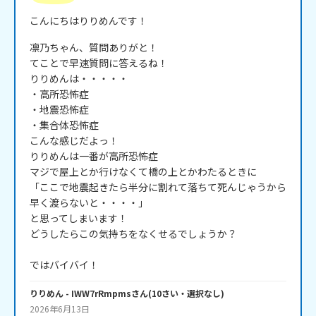
こんにちはりりめんです！
凛乃ちゃん、質問ありがと！

てことで早速質問に答えるね！

りりめんは・・・・・

・高所恐怖症

・地震恐怖症

・集合体恐怖症

こんな感じだよっ！

りりめんは一番が高所恐怖症

マジで屋上とか行けなくて橋の上とかわたるときに

「ここで地震起きたら半分に割れて落ちて死んじゃうから
早く渡らないと・・・・」

と思ってしまいます！

どうしたらこの気持ちをなくせるでしょうか？

ではバイバイ！
りりめん
- IWW7rRmpms
さん
(
10
さい・
選択なし
)
2026年6月13日