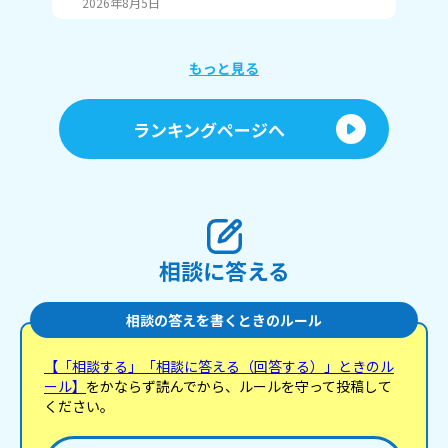
2026年8月5日
20
もっと見る
ランキングページへ
相談に答える
相談の答えを書くときのルール
【「相談する」「相談に答える（回答する）」ときのル
ール】
をかならず読んでから、ルールを守って投稿して
ください。