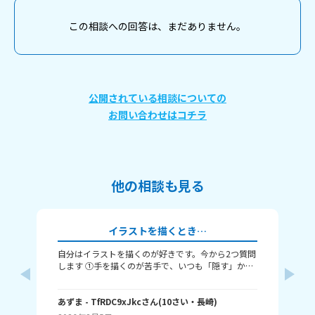
この相談への回答は、まだありません。
公開されている相談についての
お問い合わせはコチラ
他の相談も見る
イラストを描くとき…
自分はイラストを描くのが好きです。今から2つ質問
み
します ①手を描くのが苦手で、いつも「隠す」か
（
「萌え袖」か「頑張って描く」のどれかなんですよ
・
ね。手を上手く描くコツってありますか……？ ②い
る？
つも立ち絵ばかり描いていて、それ以外は全く描け
あずま
- TfRDC9xJkc
さん
(
10
さい・
長崎
)
な
ません。とうしたらいいですか？