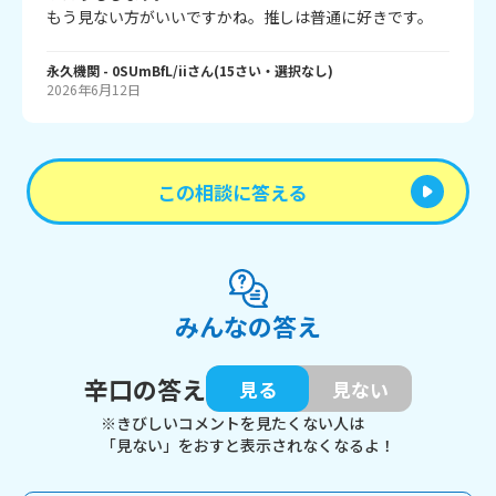
永久機関
- 0SUmBfL/ii
さん
(
15
さい・
選択なし
)
2026年6月12日
この相談に答える
みんなの答え
辛口の答え
見る
見ない
※きびしいコメントを見たくない人は
「見ない」をおすと表示されなくなるよ！