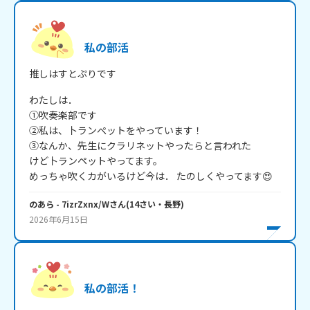
私の部活
推しはすとぷりです
わたしは．

①吹奏楽部です

②私は、卜ランぺットをやっています！

③なんか、先生にクラリネットやったらと言われた

けど卜ランペットやってます。

めっちゃ吹くカがいるけど今は． たのしくやってます😍
のあら
- 7izrZxnx/W
さん
(
14
さい・
長野
)
2026年6月15日
私の部活！