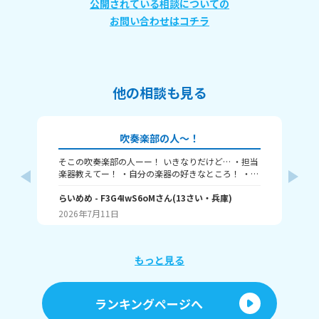
公開されている相談についての
お問い合わせはコチラ
他の相談も見る
吹奏楽部の人～！
そこの吹奏楽部の人ーー！ いきなりだけど… ・担当
小
楽器教えてー！ ・自分の楽器の好きなところ！ ・マ
活
イ楽器あるー？ ・憧れの楽器とかある？ その他あっ
て
たら！ もうすぐ本番だよーとか、なんでもいいよ
らいめめ
- F3G4IwS6oM
さん
(
13
さい・
兵庫
)
え
ご
ー！ 私は… アルトサックス担当！ 綺麗な音が出る事
欲
2026年7月11日
20
が好き！ マイ楽器欲しいなーって思ってるー ホルン
かっこよくない！？ めっちゃ音が美しすぎる！ あと
パーカスもかっこよくない！？ 移動してたりすると
ことか、高速でバチ振ってるとことか、かっこよす
もっと見る
ぎるぅぅ！ 明日演奏会です！コンクールももうす
ぐ！ 長文＆読みにくい文ごめん！ ここまで読んでく
れてありがとう！ タメ口OK🙆
ランキングページへ