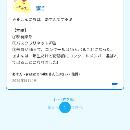
部活
🎶🍀こんにちは　あすんです🍀🎵
【本題】

①吹奏楽部

②バスクラリネット担当

③部員が66人で、コンクールは45人出ることになった。

あすんは一年生だけど奇跡的にコンクールメンバー選ばれ
て出ることになりました❗
あすん
- p7gYpQn4kU
さん
(
13
さい・
佐賀
)
2026年6月14日
1
〜
4
件
を表示
まえへ
1
つぎへ