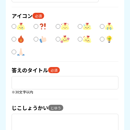
アイコン
必須
答えのタイトル
必須
※30文字以内
じこしょうかい
じゆう