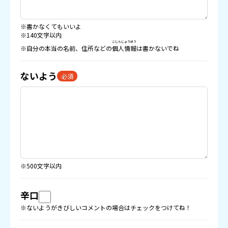
※書かなくてもいいよ
※140文字以内
こじんじょうほう
※自分の本当の名前、住所などの
個人情報
は書かないでね
ないよう
必須
※500文字以内
辛口
※ないようがきびしいコメントの場合はチェックをつけてね！