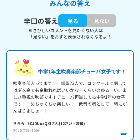
みんなの答え
辛口の答え
見る
見ない
※きびしいコメントを見たくない人は
「見ない」をおすと表示されなくなるよ！
中学1年生吹奏楽部チューバ女子です！
吹奏楽部入ってます！　部員23人で、コンクールに関して
はダメ金でも金取れればいいかなーくらいのゆるーい、楽
しさ重視の吹部です！チューバ担当してる中学1年の女子
です！　めちゃくちゃ楽しい！　低音の者として一緒にが
んばりましょー！
きらら
- tCJDUozQXI
さん
(
12
さい・
茨城
)
2026年6月15日