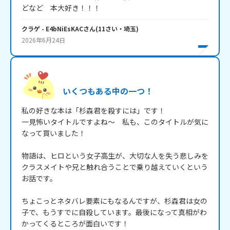
どなど　本大好き！！！
クラゲ
- E4bNiEsKAC
さん
(
11
さい・
埼玉
)
2026年6月24日
いくつもある中の一つ！
私の好きな本は「杉森君を殺すには」です！

一見怖いタイトルですよね～　私も、このタイトルが気に
なって買いました！

物語は、ヒロという女子高生が、大切な人を失う悲しみを
クラスメイトや兄と触れ合うことで乗り越えていくという
お話です。

ちょこっとネタバレ要素にもなるんですが、杉森君は女の
子で、もうすでに自殺しています。最後になって真相がわ
かってくるところが面白いです！
