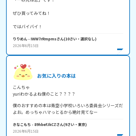
ぜひ買ってみてね！

ではバイバイ！
りりめん
- IWW7rRmpms
さん
(
10
さい・
選択なし
)
2026年6月15日
お気に入りの本は
こんちゃ

yuriわかるよね僕のこと？？？？
僕のおすすめの本は青空小学校いろいろ委員会シリーズだ
よお。めっちゃハマっとるから絶対見てなー
きなこもち
- 89hbeFJkCZ
さん
(
9
さい・
東京
)
2026年6月15日