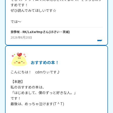
すめです！

ぜひ読んでみてほしいです☆

では～
奈季咲
- RK/LaXwYmp
さん
(
15
さい・
茨城
)
2026年6月20日
おすすめの本！
こんにちは！　cdmりぃです♪
【本題】

私のおすすめの本は、

「はじめまして、僕のずっと好きな人。」

です！

最後は、めっちゃ泣けます(T ^ T)
