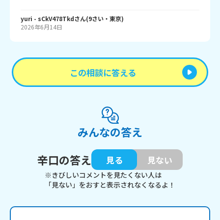
yuri
- sCkV478Tkd
さん
(
9
さい・
東京
)
2026年6月14日
この相談に答える
みんなの答え
辛口の答え
見る
見ない
※きびしいコメントを見たくない人は
「見ない」をおすと表示されなくなるよ！