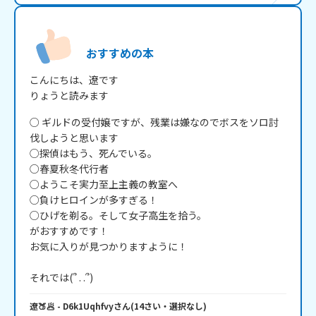
おすすめの本
こんにちは、遼です

りょうと読みます
○ ギルドの受付嬢ですが、残業は嫌なのでボスをソロ討
伐しようと思います

○探偵はもう、死んでいる。

○春夏秋冬代行者

○ようこそ実力至上主義の教室へ

○負けヒロインが多すぎる！

○ひげを剃る。そして女子高生を拾う。

がおすすめです！

お気に入りが見つかりますように！

それでは(՞ . .՞)
遼🍑🥟
- D6k1Uqhfvy
さん
(
14
さい・
選択なし
)