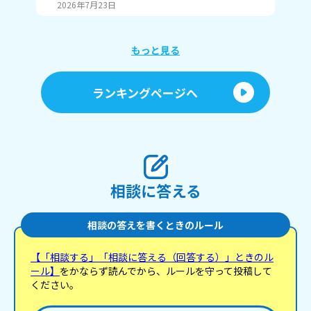
にも、天下三英傑の信長、秀吉、家康、全員の出身
ん県
2026年7月23日
20
地です。
教え
もっと見る
ランキングページへ
相談に答える
相談の答えを書くときのルール
【「相談する」「相談に答える（回答する）」ときのル
ール】
をかならず読んでから、ルールを守って投稿して
ください。