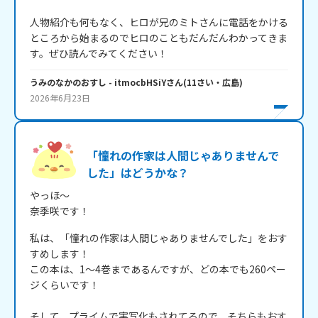
人物紹介も何もなく、ヒロが兄のミトさんに電話をかける
ところから始まるのでヒロのこともだんだんわかってきま
す。ぜひ読んでみてください！
うみのなかのおすし
- itmocbHSiY
さん
(
11
さい・
広島
)
2026年6月23日
「憧れの作家は人間じゃありませんで
した」はどうかな？
やっほ～

奈季咲です！
私は、「憧れの作家は人間じゃありませんでした」をおす
すめします！

この本は、1～4巻まであるんですが、どの本でも260ペー
ジくらいです！

そして、プライムで実写化もされてるので、そちらもおす