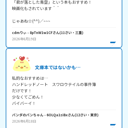
「君が落とした青空」という本もおすすめ！

映画化もされています＾＾

じゃあね☆(^^)／~~~
cdmりぃ
- 8pTnW1w1CF
さん
(
11
さい・
三重
)
2026年6月19日
文庫本ではないかも…
私的なおすすめは…

ハンドレッドノート　スワロウテイルの事件簿

だけです！

少なくてごめん！

バイバーイ！
パンダのパンちゃん
- 6OLQa1ziBx
さん
(
12
さい・
東京
)
2026年6月18日