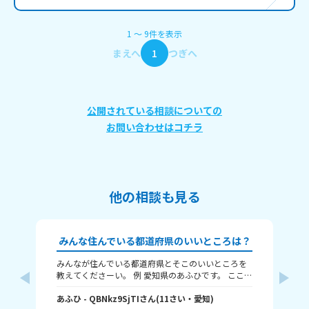
1
〜
9
件
を表示
まえへ
1
つぎへ
公開されている相談についての
お問い合わせはコチラ
他の相談も見る
みんな住んでいる都道府県のいいところは？
みんなが住んでいる都道府県とそこのいいところを
🗾本題🗾 だいたい
教えてくださーい。 例 愛知県のあふひです。 ここは
人
都市ですが、工業が発展していて中京工業地帯があ
島 父：
ります。観光名所では名古屋城が有名です。歴史的
あふひ
- QBNkz9SjTI
さん
(
11
さい・
愛知
)
け
幼