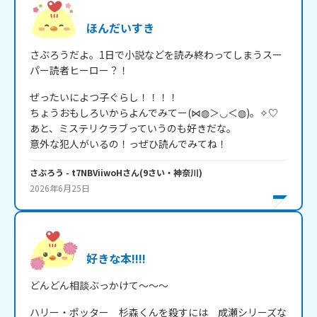
ほんだいすき
さぶろうだよ。1日で小説などを読み終わってしまうスー
パー読者ヒーロー？！
ぜったいによつ子ぐらし！！！！

ちょうおもしろいからよんでみてー(⋈◍＞◡＜◍)。✧♡

あと、ミステリクラブっていうのも好きだな。

意外な犯人がいるの！っぜひ読んでみてね！
さぶろう
- t7NBViiwoH
さん
(
9
さい・
神奈川
)
2026年6月25日
好きな本!!!!
どんどん相談ぶっかけて～～～
ハリー・ポッター　杉森くんを殺すには　成瀬シリーズな