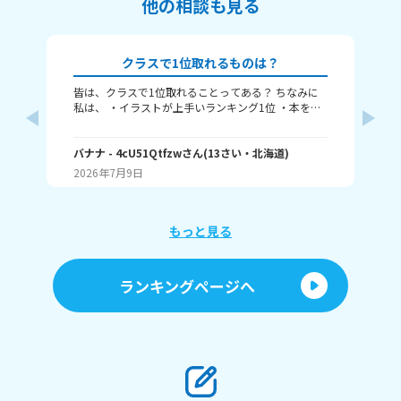
他の相談も見る
クラスで1位取れるものは？
皆は、クラスで1位取れることってある？ ちなみに
み
私は、 ・イラストが上手いランキング1位 ・本を読
むランキング1位（一番たくさん読む） ・アニメ詳
ふぃ
しいランキング1位 こんな感じ。 皆はどんなランキ
🤍
ングで1位取れる？ 書いてくれたら嬉しいです！ じ
バナナ
- 4cU51Qtfzw
さん
(
13
さい・
北海道
)
(
13
ゃね。
2026年7月9日
20
もっと見る
ランキングページへ