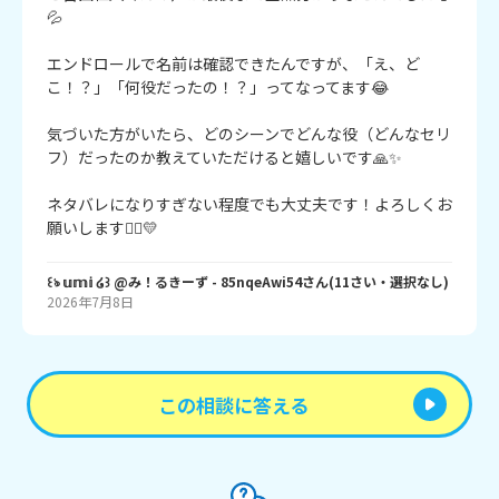
💦

エンドロールで名前は確認できたんですが、「え、ど
こ！？」「何役だったの！？」ってなってます😂

気づいた方がいたら、どのシーンでどんな役（どんなセリ
フ）だったのか教えていただけると嬉しいです🙏✨

ネタバレになりすぎない程度でも大丈夫です！よろしくお
願いします🙇‍♀️💛
꒰ঌ 𝕦𝕞𝕚 ໒꒱ @み！るきーず
- 85nqeAwi54
さん
(
11
さい・
選択なし
)
2026年7月8日
この相談に答える