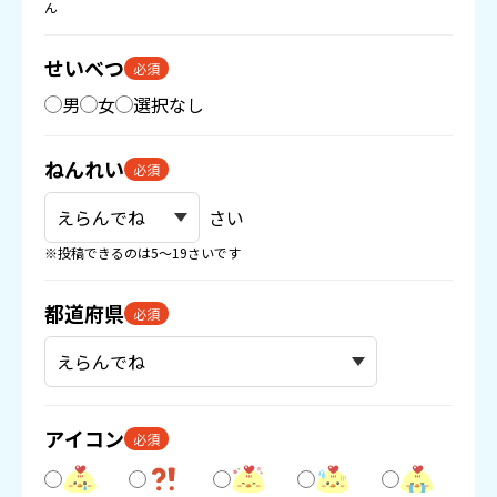
ん
せいべつ
必須
男
女
選択なし
ねんれい
必須
さい
※投稿できるのは5〜19さいです
都道府県
必須
アイコン
必須