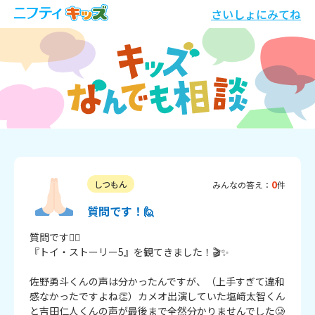
さいしょにみてね
0
しつもん
みんなの答え：
件
質問です！🙋
質問です🙋‍♀️

『トイ・ストーリー5』を観てきました！🎬✨

佐野勇斗くんの声は分かったんですが、（上手すぎて違和
感なかったですよね👏）カメオ出演していた塩﨑太智くん
と吉田仁人くんの声が最後まで全然分かりませんでした🥲