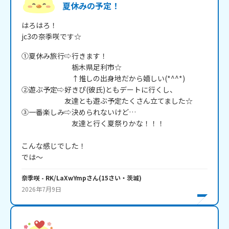
夏休みの予定！
はろはろ！

jc3の奈季咲です☆
①夏休み旅行⇨行きます！

　　　　　　　栃木県足利市☆

　　　　　　　↑推しの出身地だから嬉しい(*^^*)

②遊ぶ予定⇨好きぴ(彼氏)ともデートに行くし、

　　　　　　友達とも遊ぶ予定たくさん立てました☆

③一番楽しみ⇨決められないけど…

　　　　　　　友達と行く夏祭りかな！！！

こんな感じでした！

奈季咲
- RK/LaXwYmp
さん
(
15
さい・
茨城
)
2026年7月9日