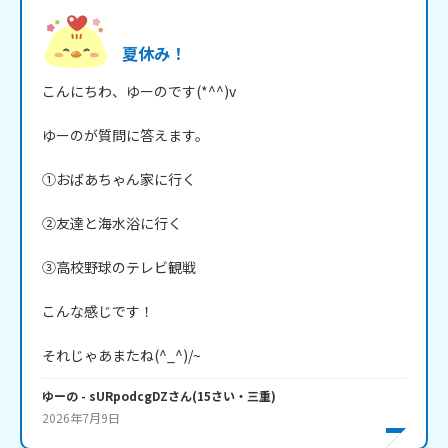
夏休み！
こんにちわ、ゆーのです(*^^)v

ゆーのが質問に答えます。

①おばあちゃん家に行く

②友達と海水浴に行く

③高校野球のテレビ観戦

こんな感じです！

それじゃあまたね(^_^)/~
ゆーの
- sURpodcgDZ
さん
(
15
さい・
三重
)
2026年7月9日