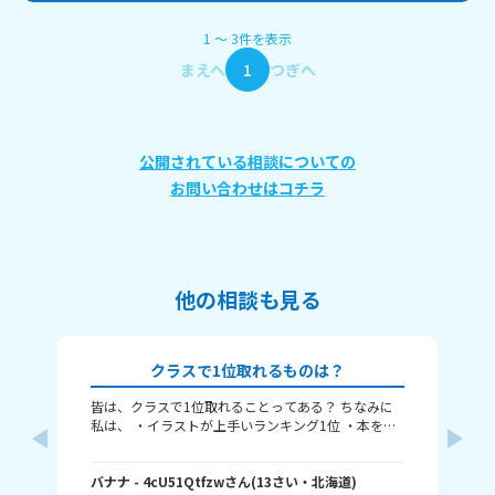
1
〜
3
件
を表示
まえへ
1
つぎへ
公開されている相談についての
お問い合わせはコチラ
他の相談も見る
クラスで1位取れるものは？
皆は、クラスで1位取れることってある？ ちなみに
み
私は、 ・イラストが上手いランキング1位 ・本を読
むランキング1位（一番たくさん読む） ・アニメ詳
ふぃ
しいランキング1位 こんな感じ。 皆はどんなランキ
🤍
ングで1位取れる？ 書いてくれたら嬉しいです！ じ
バナナ
- 4cU51Qtfzw
さん
(
13
さい・
北海道
)
(
13