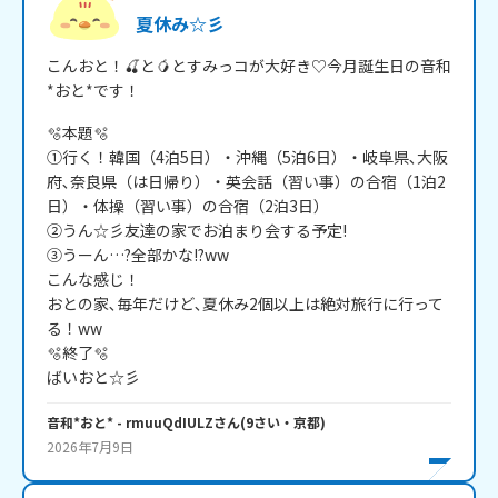
夏休み☆彡
こんおと！🍒と🥭とすみっコが大好き♡今月誕生日の音和
*おと*です！
🫧本題🫧

①行く！韓国（4泊5日）・沖縄（5泊6日）・岐阜県､大阪
府､奈良県（は日帰り）・英会話（習い事）の合宿（1泊2
日）・体操（習い事）の合宿（2泊3日）

②うん☆彡友達の家でお泊まり会する予定!

③うーん…?全部かな!?ww

こんな感じ！

おとの家､毎年だけど､夏休み2個以上は絶対旅行に行って
る！ww

🫧終了🫧

ばいおと☆彡
音和*おと*
- rmuuQdIULZ
さん
(
9
さい・
京都
)
2026年7月9日