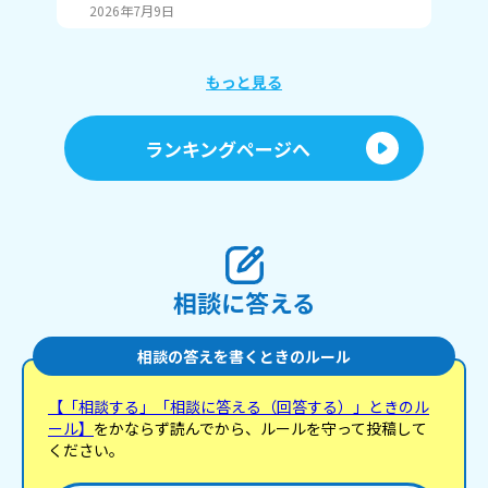
ゃね。
2026年7月9日
20
もっと見る
ランキングページへ
相談に答える
相談の答えを書くときのルール
【「相談する」「相談に答える（回答する）」ときのル
ール】
をかならず読んでから、ルールを守って投稿して
ください。