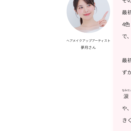
最
4
で
ヘアメイクアップアーティスト
夢月さん
最
ず
なみだ
涙
や
き