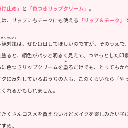
焼け止め」
と
「色つきリップクリーム」
。
たは、リップにもチークにも使える
「リップ＆チーク」
いせん
たいさく
外線
対策
は、ぜひ毎日してほしいのですが、そのうえで
を塗ると、顔色がパッと明るく見えて、つやっとした印
ぬ
らに色つきリップクリームを
塗
るだけでも、とってもか
イクに反対しているおうちの人も、このくらいなら「や
てくれるかもしれません。
だたくさんコスメを買えないけどメイクを楽しみたい子
すすめ。