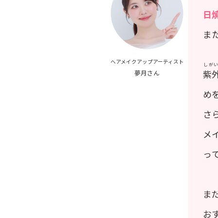
日
ま
ヘアメイクアップアーティスト
しが
紫
夢月さん
め
さ
メ
っ
ま
お