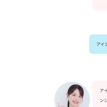
アイ
ア
ン