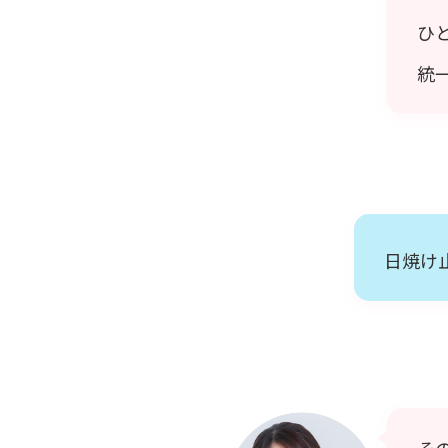
ひ
統
日焼け
そ