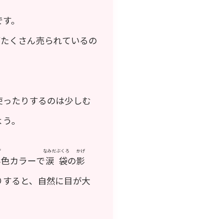
です。
がたくさん売られているの
使ったりするのは少しむ
よう。
げ
なみだぶくろ
かげ
影
色カラーで
涙袋
の
影
りすると、自然に目が大