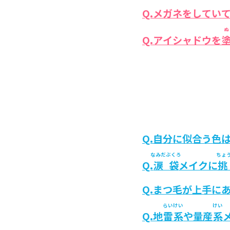
Q.メガネをしてい
ぬ
Q.アイシャドウを
Q.自分に似合う色
なみだぶくろ
ちょ
Q.
涙袋
メイクに
挑
Q.まつ毛が上手に
らいけい
けい
Q.地
雷系
や量産
系