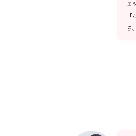
ェ
「
ら