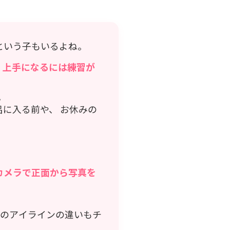
という子もいるよね。
、
上手になるには練習が
ろ
呂
に入る前や、 お休みの
カメラで正面から写真を
左右のアイラインの違いもチ