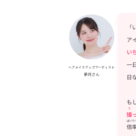
「
ア
い
一
ヘアメイクアップアーティスト
夢月さん
日
も
と
撮
ばいり
倍