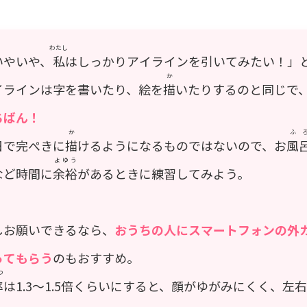
わたし
いやいや、
私
はしっかりアイラインを引いてみたい！」
か
イラインは字を書いたり、絵を
描
いたりするのと同じで
ちばん！
か
ふ
日で完ぺきに
描
けるようになるものではないので、お
風
よゆう
など時間に
余裕
があるときに練習してみよう。
しお願いできるなら、
おうちの人にスマートフォンの外
ってもらう
のもおすすめ。
つ
率
は1.3〜1.5倍くらいにすると、顔がゆがみにくく、