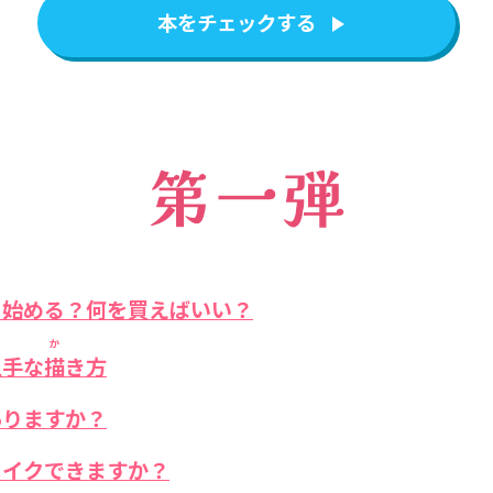
本をチェックする
ら始める？何を買えばいい？
か
上手な
描
き方
ありますか？
メイクできますか？