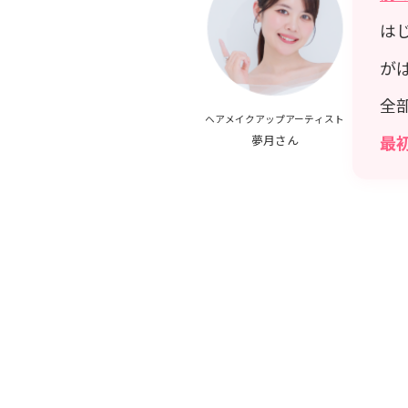
は
が
全
ヘアメイクアップアーティスト
最
夢月さん