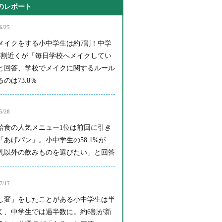
のレポート
6/25
メイクをする小中学生は約7割！中学
4割近くが「毎日学校へメイクしてい
と回答、学校でメイクに関するルール
のは73.8％
5/28
給食の人気メニュー1位は前回に引き
「あげパン」。小中学生の58.1%が
乳以外の飲みものを選びたい」と回答
7/17
し変」をしたことがある小中学生は半
く、中学生では過半数に。約6割が新