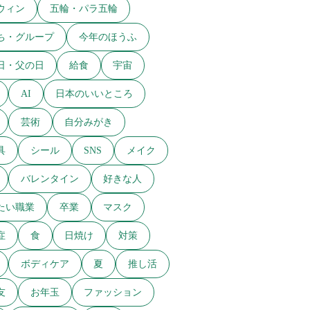
ウィン
五輪・パラ五輪
ち・グループ
今年のほうふ
日・父の日
給食
宇宙
AI
日本のいいところ
芸術
自分みがき
具
シール
SNS
メイク
バレンタイン
好きな人
たい職業
卒業
マスク
症
食
日焼け
対策
ボディケア
夏
推し活
友
お年玉
ファッション