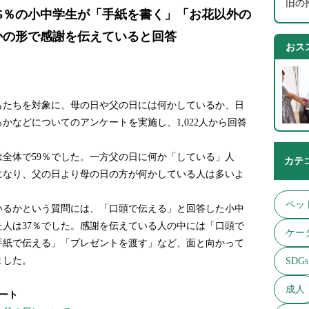
旧の
45％の小中学生が「手紙を書く」「お花以外の
かの形で感謝を伝えていると回答
おス
もたちを対象に、母の日や父の日には何かしているか、日
かなどについてのアンケートを実施し、1,022人から回答
全体で59％でした。一方父の日に何か「している」人
カテ
になり、父の日より母の日の方が何かしている人は多いよ
ペッ
いるかという質問には、「口頭で伝える」と回答した小中
た人は37％でした。感謝を伝えている人の中には「口頭で
ケー
手紙で伝える」「プレゼントを渡す」など、面と向かって
ました。
SDGs
成人
ート