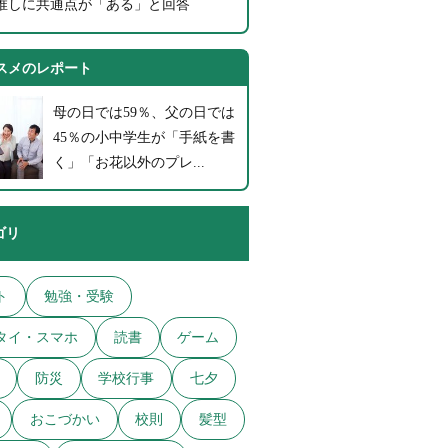
推しに共通点が「ある」と回答
スメのレポート
母の日では59％、父の日では
45％の小中学生が「手紙を書
く」「お花以外のプレ...
ゴリ
ト
勉強・受験
タイ・スマホ
読書
ゲーム
防災
学校行事
七夕
おこづかい
校則
髪型