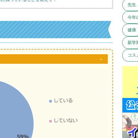
先生
今年
健康
新学
コス