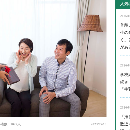
人気
2026/0
普段
生の
く」
がある
2026/0
学校
続き
「牛
2026/0
「推
数近
者数：1022人
2023/05/10