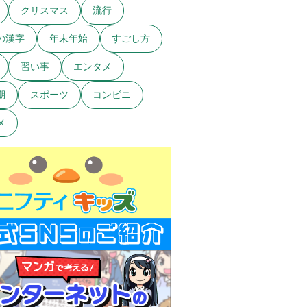
クリスマス
流行
の漢字
年末年始
すごし方
習い事
エンタメ
期
スポーツ
コンビニ
メ