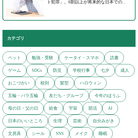
ト犯罪」。6割以上が将来的な日本での...
カテゴリ
ペット
勉強・受験
ケータイ・スマホ
読書
ゲーム
SDGs
防災
学校行事
七夕
成人
おこづかい
校則
髪型
ハロウィン
五輪・パラ五輪
友だち・グループ
今年のほうふ
母の日・父の日
給食
宇宙
部活
AI
日本のいいところ
生理
芸術
自分みがき
文房具
シール
SNS
メイク
睡眠