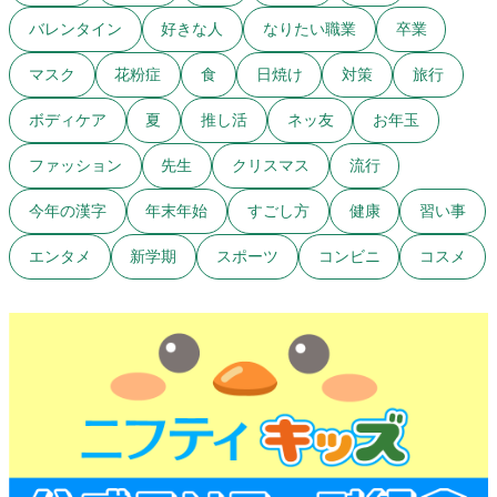
バレンタイン
好きな人
なりたい職業
卒業
マスク
花粉症
食
日焼け
対策
旅行
ボディケア
夏
推し活
ネッ友
お年玉
ファッション
先生
クリスマス
流行
今年の漢字
年末年始
すごし方
健康
習い事
エンタメ
新学期
スポーツ
コンビニ
コスメ