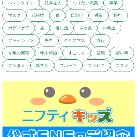
バレンタイン
好きな人
なりたい職業
卒業
マスク
花粉症
食
日焼け
対策
旅行
ボディケア
夏
推し活
ネッ友
お年玉
ファッション
先生
クリスマス
流行
今年の漢字
年末年始
すごし方
健康
習い事
エンタメ
新学期
スポーツ
コンビニ
コスメ