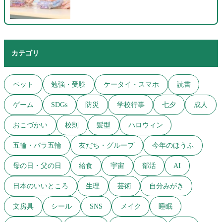
カテゴリ
ペット
勉強・受験
ケータイ・スマホ
読書
ゲーム
SDGs
防災
学校行事
七夕
成人
おこづかい
校則
髪型
ハロウィン
五輪・パラ五輪
友だち・グループ
今年のほうふ
母の日・父の日
給食
宇宙
部活
AI
日本のいいところ
生理
芸術
自分みがき
文房具
シール
SNS
メイク
睡眠