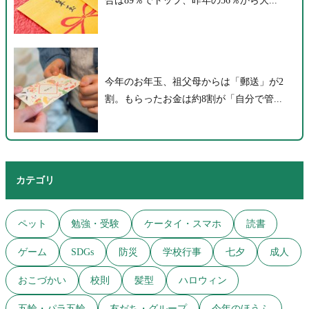
合は89％でトップ、昨年の56％から大...
今年のお年玉、祖父母からは「郵送」が2
割。もらったお金は約8割が「自分で管...
カテゴリ
ペット
勉強・受験
ケータイ・スマホ
読書
ゲーム
SDGs
防災
学校行事
七夕
成人
おこづかい
校則
髪型
ハロウィン
五輪・パラ五輪
友だち・グループ
今年のほうふ