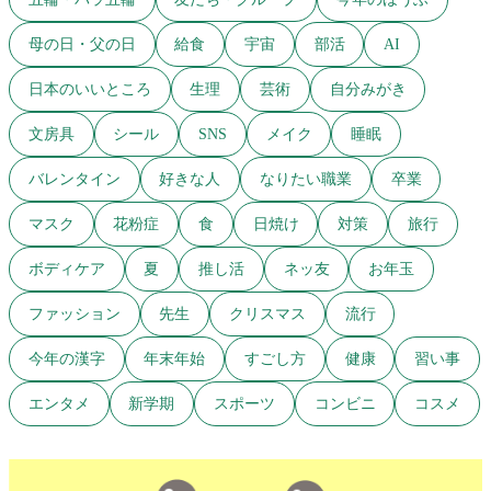
母の日・父の日
給食
宇宙
部活
AI
日本のいいところ
生理
芸術
自分みがき
文房具
シール
SNS
メイク
睡眠
バレンタイン
好きな人
なりたい職業
卒業
マスク
花粉症
食
日焼け
対策
旅行
ボディケア
夏
推し活
ネッ友
お年玉
ファッション
先生
クリスマス
流行
今年の漢字
年末年始
すごし方
健康
習い事
エンタメ
新学期
スポーツ
コンビニ
コスメ