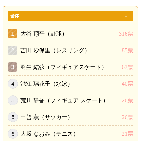
全体
大谷 翔平（野球）
316票
吉田 沙保里（レスリング）
85票
羽生 結弦（フィギュアスケート）
67票
池江 璃花子（水泳）
40票
荒川 静香（フィギュア スケート）
26票
三笘 薫（サッカー）
26票
大坂 なおみ（テニス）
21票