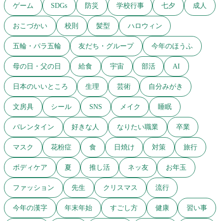
ゲーム
SDGs
防災
学校行事
七夕
成人
おこづかい
校則
髪型
ハロウィン
五輪・パラ五輪
友だち・グループ
今年のほうふ
母の日・父の日
給食
宇宙
部活
AI
日本のいいところ
生理
芸術
自分みがき
文房具
シール
SNS
メイク
睡眠
バレンタイン
好きな人
なりたい職業
卒業
マスク
花粉症
食
日焼け
対策
旅行
ボディケア
夏
推し活
ネッ友
お年玉
ファッション
先生
クリスマス
流行
今年の漢字
年末年始
すごし方
健康
習い事