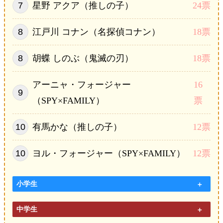
星野 アクア（推しの子）
24票
江戸川 コナン（名探偵コナン）
18票
胡蝶 しのぶ（鬼滅の刃）
18票
アーニャ・フォージャー
16
（SPY×FAMILY）
票
有馬かな（推しの子）
12票
ヨル・フォージャー（SPY×FAMILY）
12票
小学生
中学生