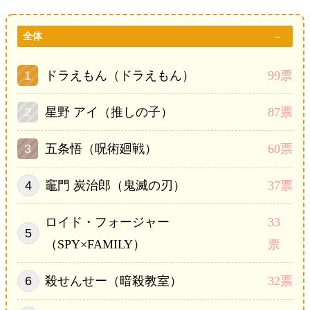
全体
ドラえもん（ドラえもん）
99票
星野 アイ（推しの子）
87票
五条悟（呪術廻戦）
60票
竈門 炭治郎（鬼滅の刃）
37票
ロイド・フォージャー
33
（SPY×FAMILY）
票
殺せんせー（暗殺教室）
32票