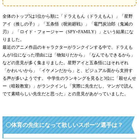
全体のトップ5は1位から順に「ドラえもん（ドラえもん）」「星野
アイ（推しの子）」「五条悟（呪術廻戦）」「竈門炭治郎（鬼滅の
刃）」「ロイド・フォージャー（SPY×FAMILY）」という結果にな
りました。
最近のアニメ作品のキャラクターがランクインする中で、ドラえも
んが1位になった理由には「物知りだから」「なんでもできるから」
などの意見が多く集まりました。星野アイと五条悟にはそれぞれ
「かわいいから」「イケメンだから」と、ビジュアル面から支持す
る声が多いようです。 中学生のランキングを見ると3位に「殺せんせ
ー（暗殺教室）」がランクインし「実際に先生だし、マンガで読ん
でて素晴らしい先生だと思った」との意見があがっていました。
〇
体育の先生になって欲しいスポーツ選手は？