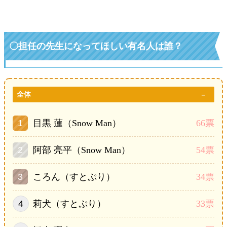
〇
担任の先生になってほしい有名人は誰？
全体
目黒 蓮（Snow Man）
66票
阿部 亮平（Snow Man）
54票
ころん（すとぷり）
34票
莉犬（すとぷり）
33票