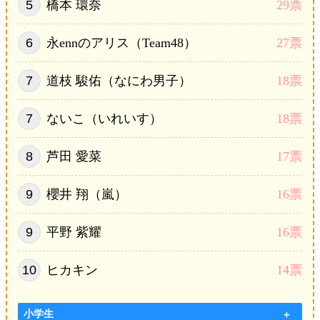
橋本 環奈
29票
永ennのアリス（Team48）
27票
道枝 駿佑（なにわ男子）
18票
ないこ（いれいす）
18票
芦田 愛菜
17票
櫻井 翔（嵐）
16票
平野 紫耀
16票
ヒカキン
14票
小学生