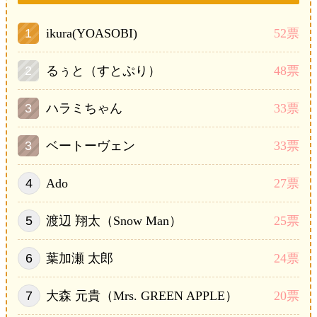
ikura(YOASOBI)
52票
るぅと（すとぷり）
48票
ハラミちゃん
33票
ベートーヴェン
33票
Ado
27票
渡辺 翔太（Snow Man）
25票
葉加瀬 太郎
24票
大森 元貴（Mrs. GREEN APPLE）
20票