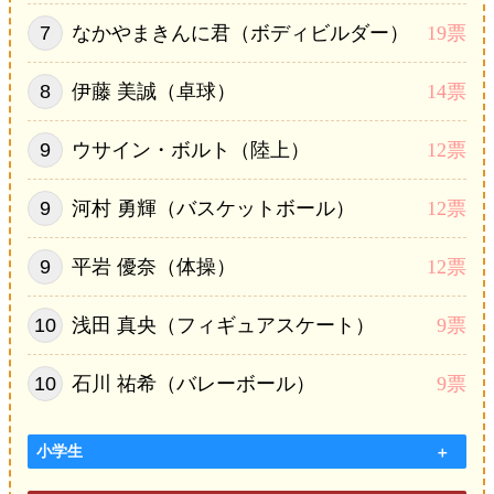
なかやまきんに君（ボディビルダー）
19票
伊藤 美誠（卓球）
14票
ウサイン・ボルト（陸上）
12票
河村 勇輝（バスケットボール）
12票
平岩 優奈（体操）
12票
浅田 真央（フィギュアスケート）
9票
石川 祐希（バレーボール）
9票
小学生