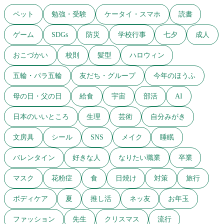
ペット
勉強・受験
ケータイ・スマホ
読書
ゲーム
SDGs
防災
学校行事
七夕
成人
おこづかい
校則
髪型
ハロウィン
五輪・パラ五輪
友だち・グループ
今年のほうふ
母の日・父の日
給食
宇宙
部活
AI
日本のいいところ
生理
芸術
自分みがき
文房具
シール
SNS
メイク
睡眠
バレンタイン
好きな人
なりたい職業
卒業
マスク
花粉症
食
日焼け
対策
旅行
ボディケア
夏
推し活
ネッ友
お年玉
ファッション
先生
クリスマス
流行