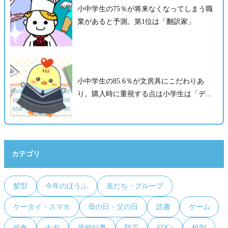
小中学生の75％が将来なくなってしまう職
業があると予測。第1位は「翻訳家」
小中学生の85.6％が文房具にこだわりあ
り。購入時に重視する点は小学生は「デ...
カテゴリ
髪型
今年のほうふ
友だち・グループ
ケータイ・スマホ
母の日・父の日
読書
ゲーム
給食
七夕
学校行事
防災
SDGs
校則