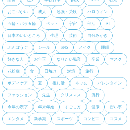
おこづかい
成人
勉強・受験
ハロウィン
五輪・パラ五輪
ペット
宇宙
部活
AI
日本のいいところ
生理
芸術
自分みがき
ぶんぼうぐ
シール
SNS
メイク
睡眠
好きな人
お年玉
なりたい職業
卒業
マスク
花粉症
食
日焼け
対策
旅行
ボディケア
夏
推し活
ネッ友
バレンタイン
ファッション
先生
クリスマス
流行
今年の漢字
年末年始
すごし方
健康
習い事
エンタメ
新学期
スポーツ
コンビニ
コスメ