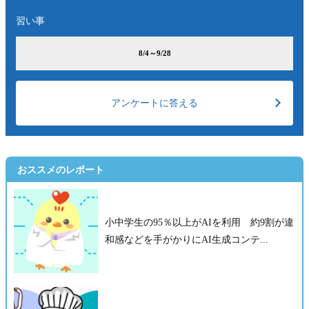
習い事
8/4～9/28
アンケートに答える
おススメのレポート
小中学生の95％以上がAIを利用 約9割が違
和感などを手がかりにAI生成コンテ...