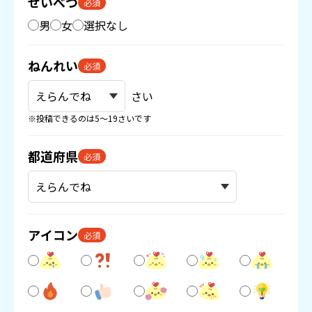
せいべつ
必須
男
女
選択なし
ねんれい
必須
さい
※投稿できるのは5〜19さいです
都道府県
必須
アイコン
必須