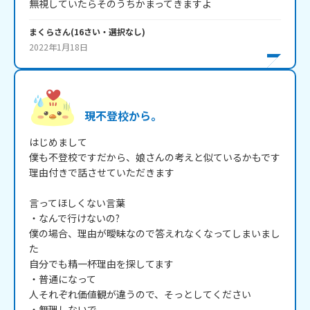
無視していたらそのうちかまってきますよ
まくら
さん
(
16
さい・
選択なし
)
2022年1月18日
現不登校から。
はじめまして

僕も不登校ですだから、娘さんの考えと似ているかもです

理由付きで話させていただきます

言ってほしくない言葉

・なんで行けないの?

僕の場合、理由が曖昧なので答えれなくなってしまいまし
た

自分でも精一杯理由を探してます

・普通になって

人それぞれ価値観が違うので、そっとしてください

・無理しないで
