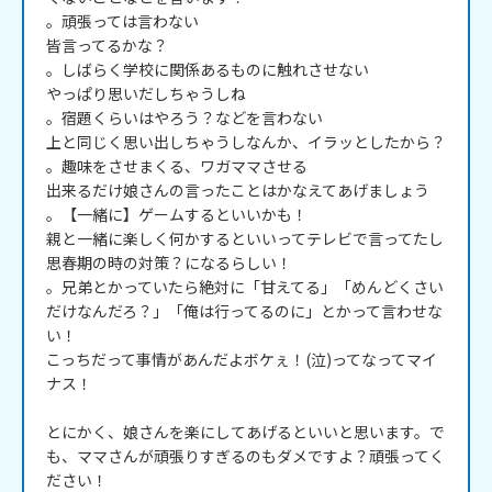
。頑張っては言わない

皆言ってるかな？

。しばらく学校に関係あるものに触れさせない

やっぱり思いだしちゃうしね

。宿題くらいはやろう？などを言わない

上と同じく思い出しちゃうしなんか、イラッとしたから？

。趣味をさせまくる、ワガママさせる

出来るだけ娘さんの言ったことはかなえてあげましょう

。【一緒に】ゲームするといいかも！

親と一緒に楽しく何かするといいってテレビで言ってたし
思春期の時の対策？になるらしい！

。兄弟とかっていたら絶対に「甘えてる」「めんどくさい
だけなんだろ？」「俺は行ってるのに」とかって言わせな
い！

こっちだって事情があんだよボケぇ！(泣)ってなってマイ
ナス！

とにかく、娘さんを楽にしてあげるといいと思います。で
も、ママさんが頑張りすぎるのもダメですよ？頑張ってく
ださい！