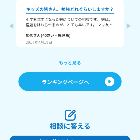
キッズの皆さん、勉強どれぐらいしますか？
小学五年生になった娘についての相談です。 娘は、
良
宿題を終わらせるのが、とても早いです。 ママ友に
に
聞いたら、その宿題を終わらせるのには、一時間は
ま
かかるそうです。 でも、娘は、10分～20分ですんで
加代
さん
(
40
さい・
鹿児島
)
最
結
います。 ちゃんとやったのか聞いても、ちゃんとや
り
2017年4月19日
20
ったと言います。 その宿題は、日記、漢字、宅習の
視
3つです。
す
も
そ
もっと見る
っ
か
し
ランキングページへ
側
相談に答える