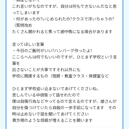
これ言いがちなのですが、自分は何もできないんだなと思
ってしまいます

・何があったの?いじめられたの?クラスで浮いちゃうの?
（質問攻め

たくさん聞かれると焦って過呼吸になる場合があります

言ってほしい言葉

・今日のご飯何がいい?ハンバーグ作ったよ!

ここらへんは何でもいいのですが、ひとまず学校という言
葉を

出さないことが大事ですそれ以外にも

学校に関連するもの（宿題・教室クラス・保健室など

ひとまず学校追い込まないであげてくださいね、

苦しんでいる中頑張って話せれたので

僕は自傷行為などやってるので言えるのですが、娘さんが
自分を傷つけていたら自殺の一歩手前になってます　その
時は止めないで話を聞いてあげてください

貴方様のような母親が増えることを願います