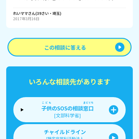
れいママ
さん
(
39
さい・
埼玉
)
2017年3月16日
この相談に答える
いろんな相談先があります
こども
まどぐち
子供
のSOSの相談
窓口
[文部科学省]
チャイルドライン
[特定非営利活動法人