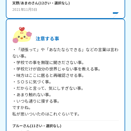
天野/あまの
さん
(
12
さい・
選択なし
)
2021年11月5日
注意する事
・「頑張って」や「あなたならできる」などの言葉は言わ
ない事。

・学校での事を無理に聞きださない事。

・学校だけが自分の世界じゃない事を教える事。

・味方はここに居ると再確認させる事。

・ＳＯＳに気づく事。

・だからと言って、気にしすぎない事。

・あまり触れない事。

・いつも通りに接する事。

ですかね。

私が思いついたのはこれぐらいです。
ブルー
さん
(
11
さい・
選択なし
)