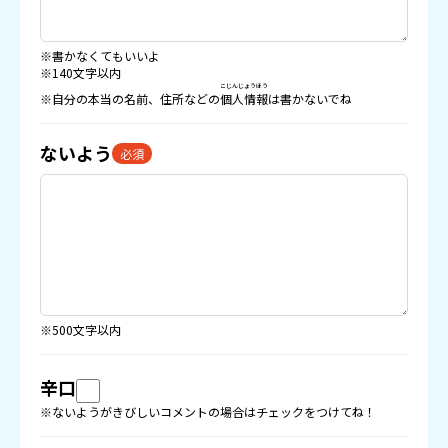
※書かなくてもいいよ
※140文字以内
こじんじょうほう
※自分の本当の名前、住所などの
個人情報
は書かないでね
ないよう
必須
※500文字以内
辛口
※ないようがきびしいコメントの場合はチェックをつけてね！