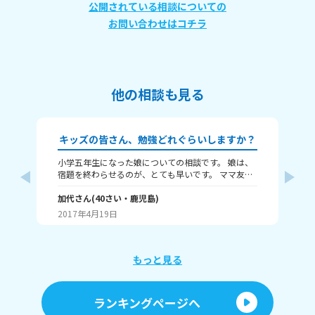
公開されている相談についての
お問い合わせはコチラ
他の相談も見る
キッズの皆さん、勉強どれぐらいしますか？
小学五年生になった娘についての相談です。 娘は、
良
宿題を終わらせるのが、とても早いです。 ママ友に
に
聞いたら、その宿題を終わらせるのには、一時間は
ま
かかるそうです。 でも、娘は、10分～20分ですんで
加代
さん
(
40
さい・
鹿児島
)
最
結
います。 ちゃんとやったのか聞いても、ちゃんとや
り
2017年4月19日
20
ったと言います。 その宿題は、日記、漢字、宅習の
視
3つです。
す
も
そ
もっと見る
っ
か
し
ランキングページへ
側