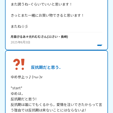
また誘うね~ぐらいでいいと思います！

きっとまた一緒にお買い物できると思います！

またね☆彡
月亜＠るあ＃元れむむ
さん
(
11
さい・
長崎
)
2025年6月3日
反抗期だと思う．
ゆめ参上っ♪(>ω-)v

*start*

ゆめは，

反抗期だと思う!

反抗期は誰にでもくるから，愛情を注いできたからって言
う理由では反抗期は来ないことにはならないよ!
