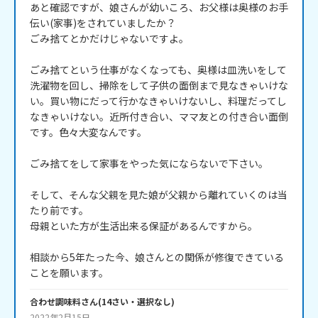
あと確認ですが、娘さんが幼いころ、お父様は奥様のお手
伝い(家事)をされていましたか？

ごみ捨てとかだけじゃないですよ。

ごみ捨てという仕事がなくなっても、奥様は皿洗いをして
洗濯物を回し、掃除をして子供の面倒まで見なきゃいけな
い。買い物にだって行かなきゃいけないし、料理だってし
なきゃいけない。近所付き合い、ママ友との付き合い面倒
です。色々大変なんです。

ごみ捨てをして家事をやった気にならないで下さい。

そして、そんな父親を見た娘が父親から離れていくのは当
たり前です。

母親といた方が生活出来る保証があるんですから。

相談から5年たった今、娘さんとの関係が修復できている
ことを願います。
合わせ調味料
さん
(
14
さい・
選択なし
)
2022年2月15日