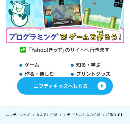
ゲーム
知る・学ぶ
作る・楽しむ
プリントグッズ
ニフティキッズへもどる
ニフティキッズ
なんでも相談
カテゴリ: おとなの相談
相談タイトル: