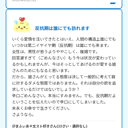
反抗期は誰にでも訪れます
いくら愛情を注いできたとはいえ、人間の構造上誰にでも
いつかは第二イヤイヤ期（反抗期）は誰にでも来ます。

女性は、男性が思うよりややこしく、複雑です。

回答遅すぎて（ごめんなさい）もう今は状況が変わってい
るかもしれませんが、今はそっとしてあげるのが愛する娘
さんのためにもなると思います。

だから、娘さんがとってる態度は決して一般的に考えて親
に対するダメな態度ではありません。それは自分の欲を追
求しているだけではないでしょうか？

辛口ごめんなさい。本当にすみません。でも、反抗期だよ
ということを伝えたいので辛口にしてしまいました。

末永くお幸せで生きてください。

さようなら。
＠まふぃあ＃文スト好き
さん
(
13
さい・
選択なし
)