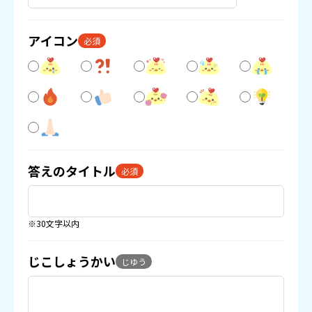
アイコン
必須
答えのタイトル
必須
※30文字以内
じこしょうかい
じゆう