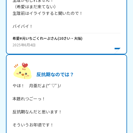
生理かもしれません！

（希愛はまだ来てない）

生理前はイライラすると聞いたので！

バイバイ！
希愛#元いちごくれーぷ
さん
(
10
さい・
大阪
)
2025年6月4日
反抗期なのでは？
やほ！　月亜だよ(*ﾟ▽ﾟ)ﾉ

本題れつごーっ！

反抗期なんだと思います！

そういうお年頃です！
