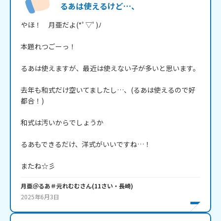
るあは使えるけど…、
やほ！　月亜だよ(*ﾟ▽ﾟ)ﾉ

本題れつごーっ！

るあは使えますが、最近は使えない子が多いと思います。

去年も和式だけ空いてましたし…、(るあは使えるので好
都合！)

和式は汚いからでしょうか

るあもできるだけ、洋式がいいですね…！

またね☆彡
月亜＠るあ＃元れむむ
さん
(
11
さい・
長崎
)
2025年6月3日