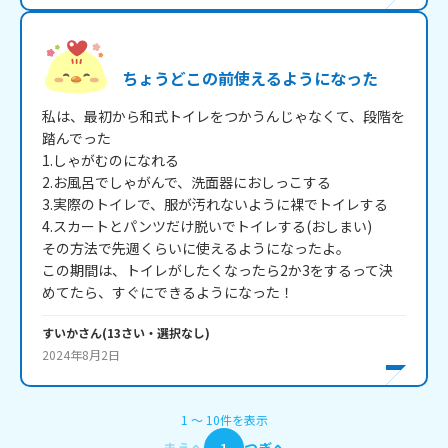
ちょうどこの前使えるようになった
私は、最初から和式トイレをつかうんじゃなくて、段階を
踏んでった

1.しゃがむのになれる

2.お風呂でしゃがんで、洗面器におしっこする

3.実際のトイレで、服が汚れないように裸でトイレする

4.スカートとパンツだけ脱いでトイレする(おしまい)

その方法で先週くらいに使えるようになったよ。

この期間は、トイレがしたくなったら2か3をするって決
めてたら、すぐにできるようになった！
すいか
さん
(
13
さい・
選択なし
)
2024年8月2日
1
〜
10
件
を表示