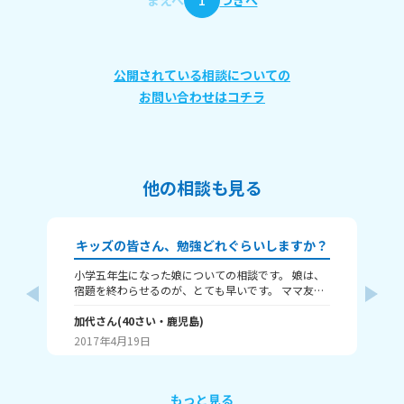
まえへ
1
つぎへ
公開されている相談についての
お問い合わせはコチラ
他の相談も見る
キッズの皆さん、勉強どれぐらいしますか？
小学五年生になった娘についての相談です。 娘は、
良
宿題を終わらせるのが、とても早いです。 ママ友に
に
聞いたら、その宿題を終わらせるのには、一時間は
ま
かかるそうです。 でも、娘は、10分～20分ですんで
加代
さん
(
40
さい・
鹿児島
)
最
結
います。 ちゃんとやったのか聞いても、ちゃんとや
り
2017年4月19日
20
ったと言います。 その宿題は、日記、漢字、宅習の
視
3つです。
す
も
そ
もっと見る