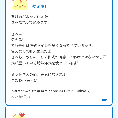
使える!
五月雨だよっ♪(>ω-)v

さみだれって読みます!

さみは，

使える!

でも最近は洋式トイレも多くなってきているから，

使えなくても大丈夫だよ!

さみも，めちゃくちゃ和式が得意ってわけではないから洋
式が空いている時は洋式を使っているよ!

ミントさんの心，天気になぁれ♪

またね(・ω・)ﾉ
五月雨*さみだれ* ＠samidare
さん
(
10
さい・
選択なし
)
2025年6月29日