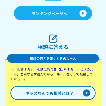
っ
か
し
ランキングページへ
側
相談に答える
相談の答えを書くときのルール
【「相談する」「相談に答える（回答する）」ときのル
ール】
をかならず読んでから、ルールを守って投稿して
ください。
キッズなんでも相談とは？