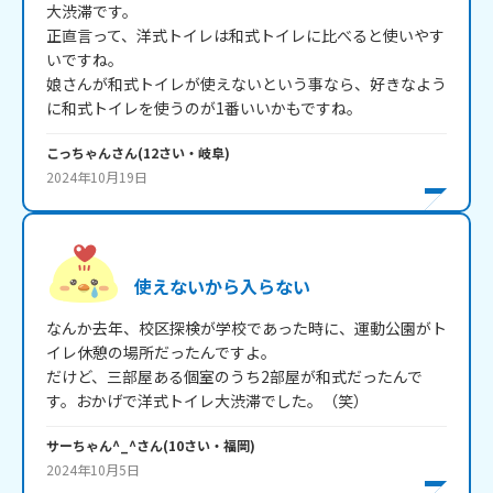
大渋滞です。

正直言って、洋式トイレは和式トイレに比べると使いやす
いですね。

娘さんが和式トイレが使えないという事なら、好きなよう
に和式トイレを使うのが1番いいかもですね。
こっちゃん
さん
(
12
さい・
岐阜
)
2024年10月19日
使えないから入らない
なんか去年、校区探検が学校であった時に、運動公園がト
イレ休憩の場所だったんですよ。

だけど、三部屋ある個室のうち2部屋が和式だったんで
す。おかげで洋式トイレ大渋滞でした。（笑）
サーちゃん^_^
さん
(
10
さい・
福岡
)
2024年10月5日