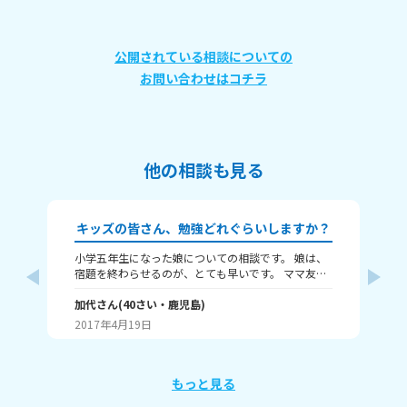
公開されている相談についての
お問い合わせはコチラ
他の相談も見る
キッズの皆さん、勉強どれぐらいしますか？
小学五年生になった娘についての相談です。 娘は、
良
宿題を終わらせるのが、とても早いです。 ママ友に
に
聞いたら、その宿題を終わらせるのには、一時間は
ま
かかるそうです。 でも、娘は、10分～20分ですんで
加代
さん
(
40
さい・
鹿児島
)
最
結
います。 ちゃんとやったのか聞いても、ちゃんとや
り
2017年4月19日
20
ったと言います。 その宿題は、日記、漢字、宅習の
視
3つです。
す
も
そ
もっと見る
っ