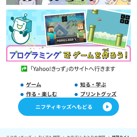
ゲーム
知る・学ぶ
作る・楽しむ
プリントグッズ
ニフティキッズへもどる
ニフティキッズ
なんでも相談
カテゴリ: おとなの相談
相談タイトル: