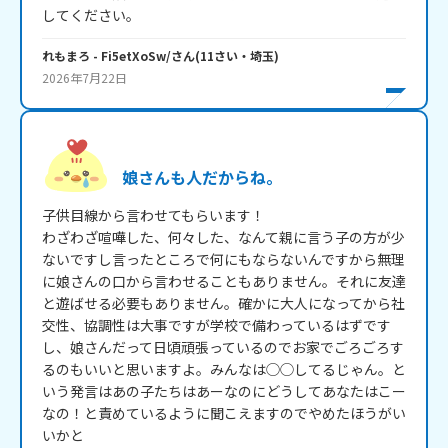
してください。
れもまろ
- Fi5etXoSw/
さん
(
11
さい・
埼玉
)
2026年7月22日
娘さんも人だからね。
子供目線から言わせてもらいます！

わざわざ喧嘩した、何々した、なんて親に言う子の方が少
ないですし言ったところで何にもならないんですから無理
に娘さんの口から言わせることもありません。それに友達
と遊ばせる必要もありません。確かに大人になってから社
交性、協調性は大事ですが学校で備わっているはずです
し、娘さんだって日頃頑張っているのでお家でごろごろす
るのもいいと思いますよ。みんなは◯◯してるじゃん。と
いう発言はあの子たちはあーなのにどうしてあなたはこー
なの！と責めているように聞こえますのでやめたほうがい
いかと