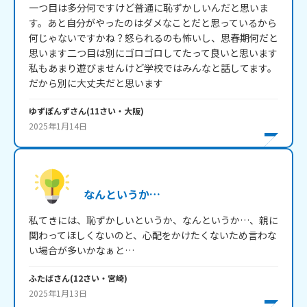
一つ目は多分何ですけど普通に恥ずかしいんだと思いま
す。あと自分がやったのはダメなことだと思っているから
何じゃないですかね？怒られるのも怖いし、思春期何だと
思います二つ目は別にゴロゴロしてたって良いと思います
私もあまり遊びませんけど学校ではみんなと話してます。
だから別に大丈夫だと思います
ゆずぽんず
さん
(
11
さい・
大阪
)
2025年1月14日
なんというか…
私てきには、恥ずかしいというか、なんというか…、親に
関わってほしくないのと、心配をかけたくないため言わな
い場合が多いかなぁと…
ふたば
さん
(
12
さい・
宮崎
)
2025年1月13日