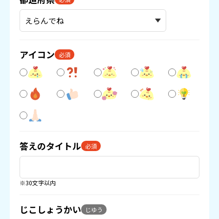
アイコン
必須
答えのタイトル
必須
※30文字以内
じこしょうかい
じゆう