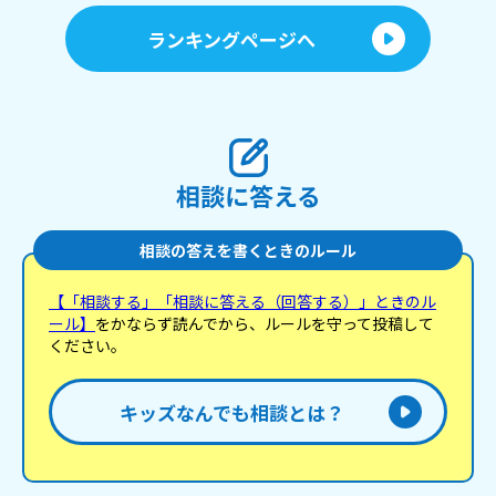
か
し
ランキングページへ
側
相談に答える
相談の答えを書くときのルール
【「相談する」「相談に答える（回答する）」ときのル
ール】
をかならず読んでから、ルールを守って投稿して
ください。
キッズなんでも相談とは？