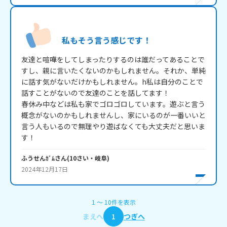
私もそう言う感じです！
友達と喧嘩をしてしまったりするのは誰だってあることで
すし、親に言いたくないのかもしれません。それか、単純
に話す気がないだけかもしれません。h私は自分のことで
話すことがないので友達のことを話してます！

春休み中などは私も家でゴロゴロしています。遊ぶと言う
概念がないのかもしれませんし、家にいるのが一番いいと
言う人もいるので無理やり遊ばなくても大丈夫だと思いま
す！
ふうせんｶﾞﾑ
さん
(
10
さい・
岐阜
)
2024年12月17日
1
〜
10
件
を表示
まえへ
1
つぎへ