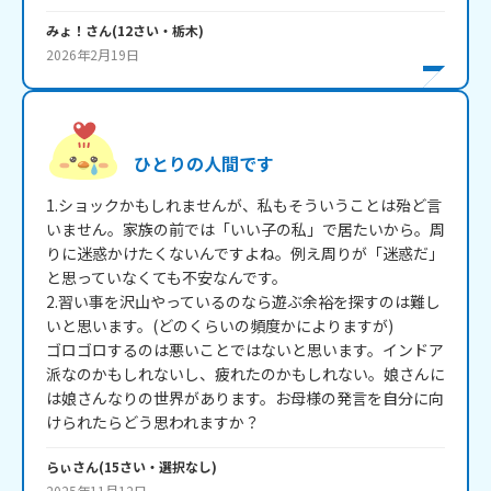
みょ！
さん
(
12
さい・
栃木
)
2026年2月19日
ひとりの人間です
1.ショックかもしれませんが、私もそういうことは殆ど言
いません。家族の前では「いい子の私」で居たいから。周
りに迷惑かけたくないんですよね。例え周りが「迷惑だ」
と思っていなくても不安なんです。

2.習い事を沢山やっているのなら遊ぶ余裕を探すのは難し
いと思います。(どのくらいの頻度かによりますが)

ゴロゴロするのは悪いことではないと思います。インドア
派なのかもしれないし、疲れたのかもしれない。娘さんに
は娘さんなりの世界があります。お母様の発言を自分に向
けられたらどう思われますか？
らぃ
さん
(
15
さい・
選択なし
)
2025年11月12日