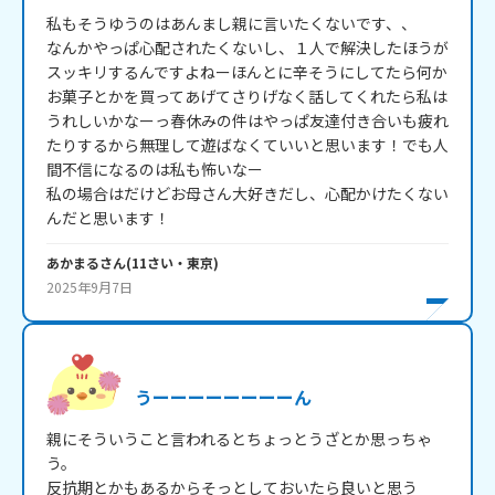
私もそうゆうのはあんまし親に言いたくないです、、

なんかやっぱ心配されたくないし、１人で解決したほうが
スッキリするんですよねーほんとに辛そうにしてたら何か
お菓子とかを買ってあげてさりげなく話してくれたら私は
うれしいかなーっ春休みの件はやっぱ友達付き合いも疲れ
たりするから無理して遊ばなくていいと思います！でも人
間不信になるのは私も怖いなー

私の場合はだけどお母さん大好きだし、心配かけたくない
んだと思います！
あかまる
さん
(
11
さい・
東京
)
2025年9月7日
うーーーーーーーーん
親にそういうこと言われるとちょっとうざとか思っちゃ
う。

反抗期とかもあるからそっとしておいたら良いと思う
