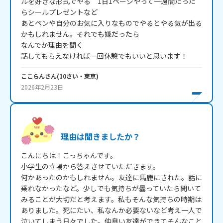
ルを好きな形式でやる　1日1ページやって一週間たった
らシールプレゼントなど

あとペンや自分のお気に入りなものでやるとやる気が出る
かもしれません。それでも嫌だったら

なんでか理由を聞く

話してもらえなければ一回休憩でもいいと思います！
ここらん
さん
(
10
さい・
東京
)
2026年2月23日
理由は聞きましたか？
こんにちは！こっちゃんです。

小学生の立場から答えさせていただきます。

何かあったのかもしれません。友達に馬鹿にされた。話に
乗れなかったなど。少しでも気持ちが曇っていたら聞いて
みることが大切だと考えます。私もそんな気持ちの時期は
ありました。死にたい、私なんか必要ないなど考え一人で
泣いてしまう日々でした。仲良い友達ができてそんなこと