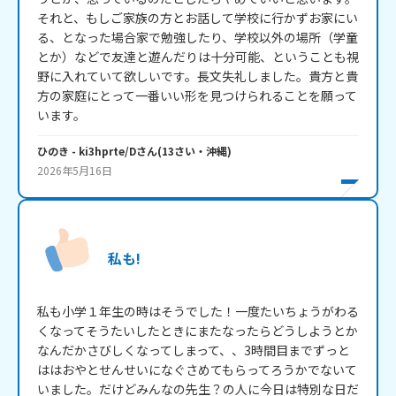
それと、もしご家族の方とお話して学校に行かずお家にい
る、となった場合家で勉強したり、学校以外の場所（学童
とか）などで友達と遊んだりは十分可能、ということも視
野に入れていて欲しいです。長文失礼しました。貴方と貴
方の家庭にとって一番いい形を見つけられることを願って
います。
ひのき
- ki3hprte/D
さん
(
13
さい・
沖縄
)
2026年5月16日
私も!
私も小学１年生の時はそうでした！一度たいちょうがわる
くなってそうたいしたときにまたなったらどうしようとか
なんだかさびしくなってしまって、、3時間目までずっと
ははおやとせんせいになぐさめてもらってろうかでないて
いました。だけどみんなの先生？の人に今日は特別な日だ