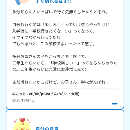
すぐ慣れるはず‼️
多分知らん人いっぱいで行く気無くしたんやと思う。

自分も行く前は「楽しみ！」っていう感じやったけど

入学後に「学校行きたくなーい」ってなって、

イヤイヤながら行ってたわ。

でも今思うと、この学校でよかったって感じ。

多分お母さんの子もこっちと同じ感じで、

二年生ぐらいから、「学校楽しい！」ってなるんちゃうか
な。二年生ぐらいに急激に友達増えんで‼️

まだ慣れないかもだけど、お子さん、学校がんばれ‼️
みこっと
- eD/RK/pGVa
さん
(
9
さい・
大阪
)
2026年8月4日
自分の意見