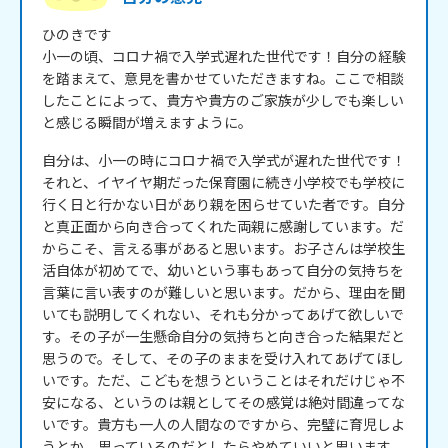
ひのきです

小一の頃、コロナ禍で入学式遅れた世代です！自分の経験
を踏まえて、意見を書かせていただきますね。ここで相談
したことによって、貴方や貴方のご家族が少しでも楽しい
と感じる瞬間が増えますように。
自分は、小一の時にコロナ禍で入学式が遅れた世代です！
それと、イヤイヤ期だった保育園に続き小学校でも学校に
行く日と行かない日があり親を困らせていた者です。自分
と真正面から向き合ってくれた両親に感謝しています。だ
からこそ、言える事があると思います。お子さんは学校生
活自体が初めてで、幼いという事もあって自分の気持ちを
言葉に言い表すのが難しいと思います。だから、理由を聞
いても説明してくれない、それも分かってあげて欲しいで
す。その子が一生懸命自分の気持ちと向き合った結果だと
思うので。そして、その子のままを受け入れてあげてほし
いです。ただ、こどもを想うということはそれだけじゃ不
安になる、というのは親としてその感覚は絶対間違ってな
いです。貴方も一人の人間なのですから、完璧に育児しよ
うとか、思っているのだとしたらやめていいと思います。