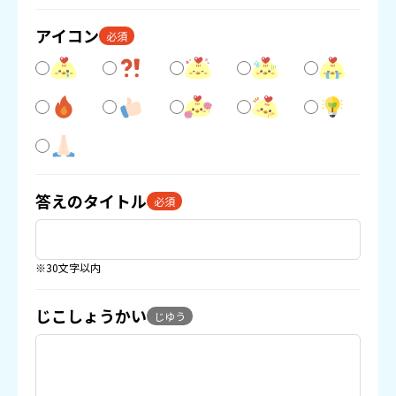
アイコン
必須
答えのタイトル
必須
※30文字以内
じこしょうかい
じゆう