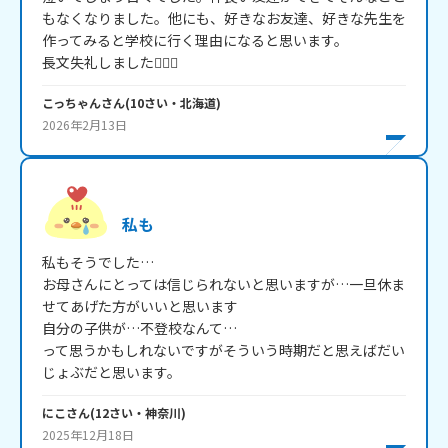
もなくなりました。他にも、好きなお友達、好きな先生を
作ってみると学校に行く理由になると思います。

長文失礼しました🙇🏻‍♀️
こっちゃん
さん
(
10
さい・
北海道
)
2026年2月13日
私も
私もそうでした…

お母さんにとっては信じられないと思いますが…一旦休ま
せてあげた方がいいと思います

自分の子供が…不登校なんて…

って思うかもしれないですがそういう時期だと思えばだい
じょぶだと思います。
にこ
さん
(
12
さい・
神奈川
)
2025年12月18日