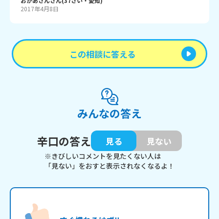
おかあさん
さん
(
37
さい・
愛知
)
2017年4月8日
この相談に答える
みんなの答え
辛口の答え
見る
見ない
※きびしいコメントを見たくない人は
「見ない」をおすと表示されなくなるよ！