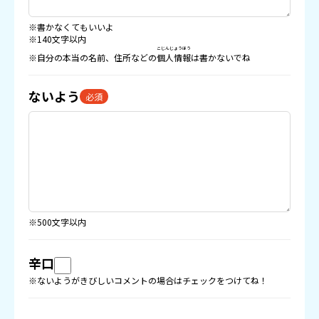
※書かなくてもいいよ
※140文字以内
こじんじょうほう
※自分の本当の名前、住所などの
個人情報
は書かないでね
ないよう
必須
※500文字以内
辛口
※ないようがきびしいコメントの場合はチェックをつけてね！