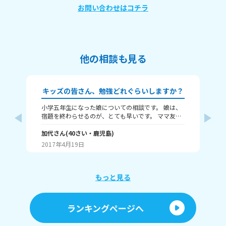
お問い合わせはコチラ
他の相談も見る
キッズの皆さん、勉強どれぐらいしますか？
小学五年生になった娘についての相談です。 娘は、
良
宿題を終わらせるのが、とても早いです。 ママ友に
に
聞いたら、その宿題を終わらせるのには、一時間は
ま
かかるそうです。 でも、娘は、10分～20分ですんで
加代
さん
(
40
さい・
鹿児島
)
最
結
います。 ちゃんとやったのか聞いても、ちゃんとや
り
2017年4月19日
20
ったと言います。 その宿題は、日記、漢字、宅習の
視
3つです。
す
も
そ
もっと見る
っ
か
し
ランキングページへ
側