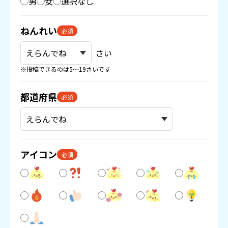
男
女
選択なし
ねんれい
必須
さい
※投稿できるのは5〜19さいです
都道府県
必須
アイコン
必須