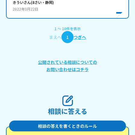
きうい
さん
(
8
さい・
静岡
)
2022年3月22日
1
〜
10
件
を表示
まえへ
1
つぎへ
公開されている相談についての
お問い合わせはコチラ
相談に答える
相談の答えを書くときのルール