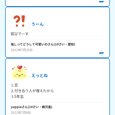
うーん
狐🦊でーす
推しってどうして可愛いの
さん
(
10
さい・
愛知
)
2022年7月25日
えっとね
⒈恋

⒉付き合う人が増えたから

⒊5年生
yuppie
さん
(
10
さい・
鹿児島
)
2022年7月8日