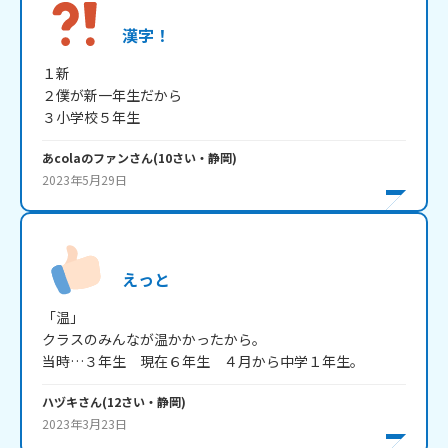
漢字！
１新

２僕が新一年生だから

３小学校５年生
あcolaのファン
さん
(
10
さい・
静岡
)
2023年5月29日
えっと
「温」

クラスのみんなが温かかったから。

当時…３年生　現在６年生　４月から中学１年生。
ハヅキ
さん
(
12
さい・
静岡
)
2023年3月23日