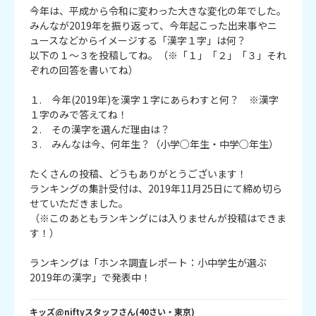
今年は、平成から令和に変わった大きな変化の年でした。
みんなが2019年を振り返って、今年起こった出来事やニ
ュースなどからイメージする「漢字１字」は何？
以下の１～３を投稿してね。（※「１」「２」「３」それ
ぞれの回答を書いてね）
１. 今年(2019年)を漢字１字にあらわすと何？ ※漢字
１字のみで答えてね！
２. その漢字を選んだ理由は？
３. みんなは今、何年生？（小学○年生・中学○年生）
たくさんの投稿、どうもありがとうございます！
ランキングの集計受付は、2019年11月25日にて締め切ら
せていただきました。
（※このあともランキングには入りませんが投稿はできま
す！）
ランキングは「ホンネ調査レポート：小中学生が選ぶ
2019年の漢字」で発表中！
キッズ@niftyスタッフ
さん
(
40
さい・
東京
)