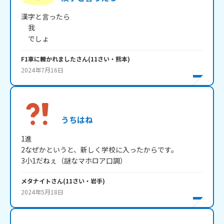
漢字と言ったら

　我

　でしょ
F1車に轢かれました
さん
(
11
さい・
熊本
)
2024年7月16日
うちはね
1進

2なぜかというと、新しく学校に入ったからです。

3小1だねぇ（謎なマホロア口調）
メタナイト
さん
(
11
さい・
岩手
)
2024年5月18日