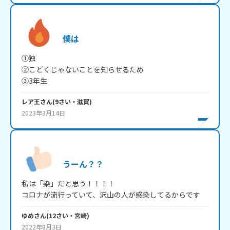
僕は
①独

②こどくじゃないことを知らせるため

③3年生
レア王
さん
(
9
さい・
滋賀
)
2023年3月14日
うーん？？
私は「染」だと思う！！！！

ゆめ
さん
(
12
さい・
宮崎
)
2022年8月3日