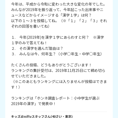
今年は、平成から令和に変わった大きな変化の年でした。
みんなが2019年を振り返って、今年起こった出来事やニ
ュースなどからイメージする「漢字１字」は何？
以下の１～３を投稿してね。（※「１」「２」「３」それ
ぞれの回答を書いてね）
１. 今年(2019年)を漢字１字にあらわすと何？ ※漢字
１字のみで答えてね！
２. その漢字を選んだ理由は？
３. みんなは今、何年生？（小学○年生・中学○年生）
たくさんの投稿、どうもありがとうございます！
ランキングの集計受付は、2019年11月25日にて締め切ら
せていただきました。
（※このあともランキングには入りませんが投稿はできま
す！）
ランキングは「ホンネ調査レポート：小中学生が選ぶ
2019年の漢字」で発表中！
キッズ@niftyスタッフ
さん
(
40
さい・
東京
)