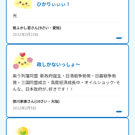
ひかりぃぃぃ！
光
夜ふかし君
さん
(
9
さい・
愛知
)
2022年2月23日
政しかないっしょ～
奥う列藩同盟·新政府誕生・日清戦争勃発・日露戦争勃
発・三国同盟成立・高度経済成長中・オイルショック･そ
んな、日本政府が､好きです！！
徳川家康
さん
(
10
さい・
大阪
)
2022年2月9日