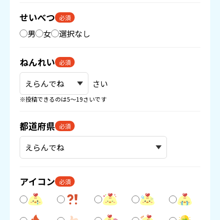
せいべつ
必須
男
女
選択なし
ねんれい
必須
さい
※投稿できるのは5〜19さいです
都道府県
必須
アイコン
必須