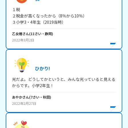
１税

２税金が高くなったから（8％から10％）

３小学3・4年生（2019当時）
乙女椿
さん
(
11
さい・
静岡
)
2022年3月2日
ひかり!
光だよ。どうしてかというと、みんな光っていると見える
からです。小学2年生！
あやか
さん
(
7
さい・
秋田
)
2022年2月27日