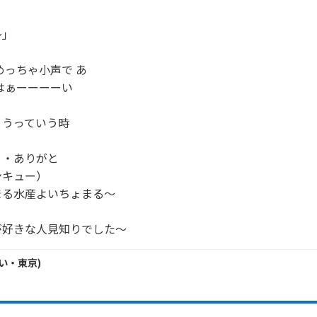
」

  ・めっちゃ小声で あ

  ・はぁーーーーい

うっていう時

    ・ありがと

キュー）

る水産よいちょまる～

が好きな人見知りでした～
い・
東京
)