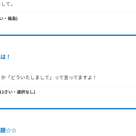
まして。
い・
福島
)
私は！
とか「どういたしまして」って言ってますよ！
12
さい・
選択なし
)
無題☆☆