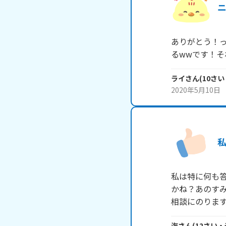
ありがとう！
るwwです！それで
ライ
さん
(
10
さい
2020年5月10日
私は特に何も
かね？あのす
相談にのりま
海
さん
(
12
さい・