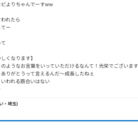
ピよりちゃんでーすww

われたら

てー

て



しくなります】

のようなお言葉をいっていただけるなんて！光栄でございます
ありがとうって言えるんだ～成長したねぇ

いわれる筋合いはない

ー
い・
埼玉
)