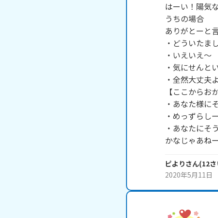
はーい！陽気な
うちの場合

ありがとーと言
・どういたまし
・いえいえ～

・気にせんとい
・全然大丈夫よ
【ここからおか
・あなた様にそ
・めっずらしー
・あなたにそう
かなじゃあね
ピより
さん
(
12
さ
2020年5月11日