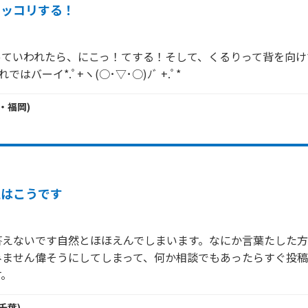
ニッコリする！
っていわれたら、にこっ！てする！そして、くるりって背を向け
はバーイ*.ﾟ+ヽ(○･▽･○)ﾉﾞ +.ﾟ*
・
福岡
)
私はこうです
答えないです自然とほほえんでしまいます。なにか言葉たした
みません偉そうにしてしまって、何か相談でもあったらすぐ投
す。
千葉
)