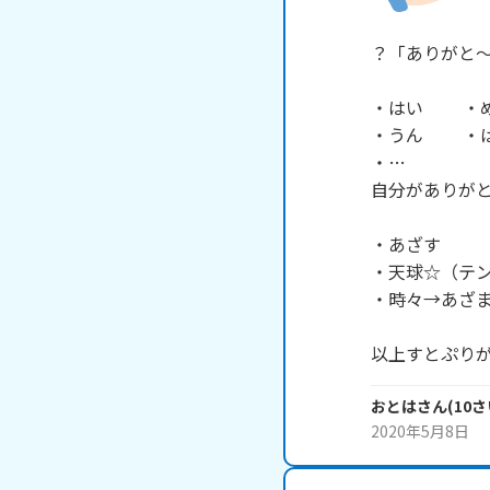
？「ありがと～
・はい       
・うん       
・…

自分がありがと
・あざす        
・天球☆（テン
・時々→あざま
以上すとぷり
おとは
さん
(
10
さ
2020年5月8日