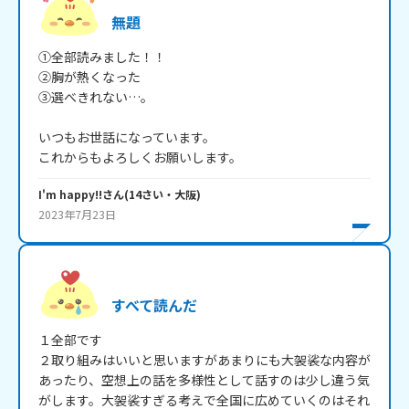
無題
①全部読みました！！

②胸が熱くなった

③選べきれない…。

いつもお世話になっています。

これからもよろしくお願いします。
I'm happy!!
さん
(
14
さい・
大阪
)
2023年7月23日
すべて読んだ
１全部です

２取り組みはいいと思いますがあまりにも大袈裟な内容が
あったり、空想上の話を多様性として話すのは少し違う気
がします。大袈裟すぎる考えで全国に広めていくのはそれ