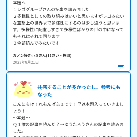
本題へ

１レゴグループさんの記事を読みました

２多様性としての取り組みはいいと思いますがレゴみたい
な空想上の世界まで多様性にするのは少し違うと思いま
す。多様性に配慮しすぎて多様性ばかりの世の中になって
もそれはそれで困ります

３全部読んでみたいです
ガノン好き小５
さん
(
11
さい・
静岡
)
2023年8月21日
共感することが多かったし、参考にも
なった
こんにちは！れもんぱふぇです！早速本題入っていきまし
ょう！

～本題～

Ｑ１誰の記事を読んだ？→ゆうたろうさんの記事を読みま
した。
