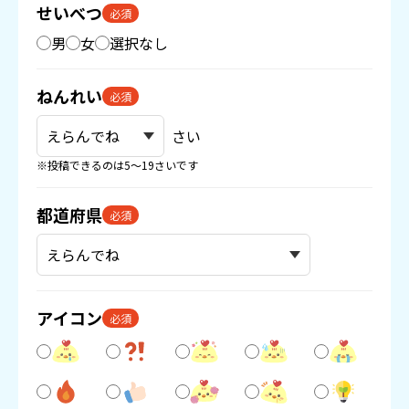
せいべつ
必須
男
女
選択なし
ねんれい
必須
さい
※投稿できるのは5〜19さいです
都道府県
必須
アイコン
必須