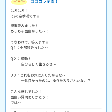
ココカラ学園！
はろはろ！

jc3の奈季咲です☆
記事読みました！

めっちゃ面白かった～！

てなわけで、答えます☆

Q１：全部読みました～

Q２： 感動！

　　　自分らしく生きるぜ～

Q３：どれもお気に入りだからな～

　　　一番良かったのは、ゆうたろうさんかな、？

こんな感じでした！

面白い質問ありがとう！

では～