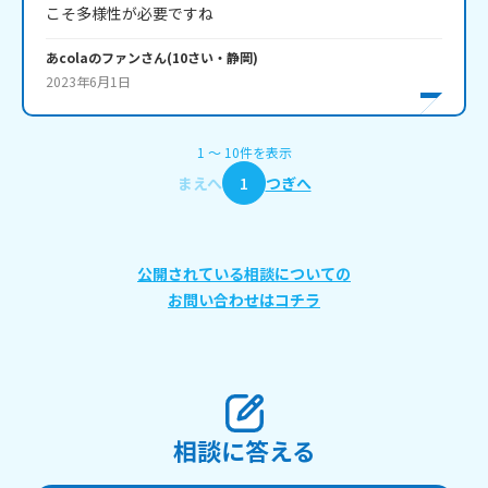
こそ多様性が必要ですね
あcolaのファン
さん
(
10
さい・
静岡
)
2023年6月1日
1
〜
10
件
を表示
まえへ
1
つぎへ
公開されている相談についての
お問い合わせはコチラ
相談に答える