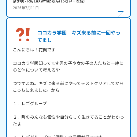
奈季咲
- RK/LaXwYmp
さん
(
15
さい・
茨城
)
2026年7月11日
ココカラ学園 キズ来る前に一回やっ
てまし
こんにちは！花楓です

ココカラ学園知ってます男の子や女の子の人たちと一緒に
心と体について考えるや

つですよね。キズに来る前にやってテストクリアしてから
こっちに来ました。から

１．レゴグループ

２．町のみんなも個性や自分らしく生きてることがわかっ
たよ
