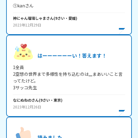
神にゃん瑠璃しゃま
さん
(
9
さい・
愛媛
)
2023年12月29日
はーーーーーーい！答えます！
1全員

2空想の世界まで多様性を持ち込むのは,,,まあいいこと言
ってたけど。

3サッコ先生
なにぬねの
さん
(
9
さい・
東京
)
2023年12月26日
読みました