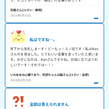
３．レゴグループの「個性」の言葉が好きです
花楓
さん
(
11
さい・
静岡
)
2025年5月31日
私はですね…。
年下から失礼しまーす！どーもっ！スノ坦です！私はKan
さんのを見ました。とてもいい言葉を言っていたと思いま
す。おきになのは、Kanさんですかね。お役に立てばうれ
しいでーす！それではー！！
いわめめの心臓であり、阿部ちゃんの脳
さん
(
11
さい・
滋賀
)
2024年3月15日
全部は答えられません