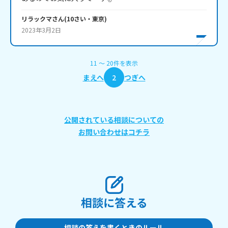
リラックマ
さん
(
10
さい・
東京
)
2023年3月2日
11
〜
20
件
を表示
まえへ
2
つぎへ
公開されている相談についての
お問い合わせはコチラ
相談に答える
相談の答えを書くときのルール