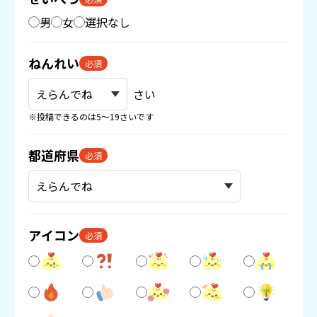
男
女
選択なし
ねんれい
必須
さい
※投稿できるのは5〜19さいです
都道府県
必須
アイコン
必須