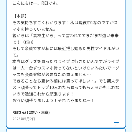
こんにちはー、REIです。

【本題】

その気持ちすごくわかります！私は現役中1なのですがス
マホを持っていません。

親からは「高校生から」って言われててまだまだ遠い未来
です（(泣)）

そして余談ですが私には最近推し始めた男性アイドルがい
て。

本当はグッズを買ったりライブに行きたいんですがライブ
は一人一台ずつスマホ持ってないといけないみたいで…グ
ッズも会員登録が必要なため買えません…

できることなら夏休み前には買ってほしい…。でも期末テ
スト頑張ってトップ10入れたら買ってもらえるかもしれな
いので勉強これから頑張ります！

お互い頑張りましょう！それじゃまたねー！
REI
さん
(
12
さい・
東京
)
2026年5月2日