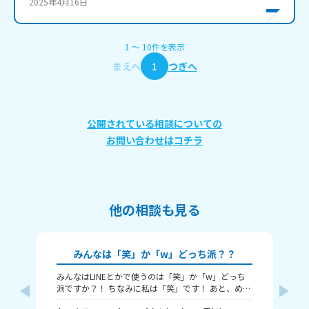
2025年4月16日
1
〜
10
件
を表示
まえへ
1
つぎへ
公開されている相談についての
お問い合わせはコチラ
他の相談も見る
みんなは「笑」か「w」どっち派？？
みんなはLINEとかで使うのは「笑」か「w」どっち
🎀
派ですか？！ ちなみに私は「笑」です！ あと、めっ
ん
ちゃ笑ってるときは何を使うかも教えてほしいで
人