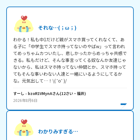
それな…(；ω；)
わかる！私も中1だけど親がスマホ買ってくれなくて、あ
る子に「中学生でスマホ持ってないのやばw」って言われ
てめっちゃムカついたし、悲しかったからめっちゃ共感で
きる。私もだけど、そんな事言ってくる奴なんか友達じゃ
ないから、私はスマホ持ってない仲間とか、スマホ持って
てもそんな事いわない人達と一緒にいるようにしてるか
な。元気出して…！\( ˆoˆ )/
すーし
- bzoR1VMynA
さん
(
12
さい・
福井
)
2026年8月6日
わかりみすぎる…