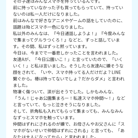
その子達はみんなスマホを持っているんです。

前に持っていなかった子も買ってもらっていて、持ってい
ないのは私一人だけになりました。

前はみんなで好きなアニメやゲームの話をしていたのに、
話題は殆どスマホ一色になりました。

私以外のみんなは、『今日通話しようよ！』『今度みんな
で集まってグルラつくろ！』などと、ずっと話していま
す。その間、私はずっと黙っています。

今日は、今までで一番悲しかったことを言われました。

友達Aが、「今日公園いこ！」と言っていたので、「いく
いく！」と私は言いました。そうしたら友達Aに嫌そうな
顔をされて、「いや、スマホ持ってる人だけだよ？LINE
繋ぐから。椿は持ってないでしょ？だからダメ」と言われ
ました。

物凄く傷ついて、涙が出そうでした。しかもみんな、

「うん！じゃあ公園集まろー！私達スマホ仲間～！」など
と言っていて、もっと泣きそうになりました。

そして、折角私も入れてもらって集まっても、みんなみん
なずっとスマホを触っています。

仲間はずれにされるのが嫌で、お母さんやお父さんに「ス
マホがないせいで仲間はずれにされる」と言っても、「あ
なたは大人になってから」と言われました。
