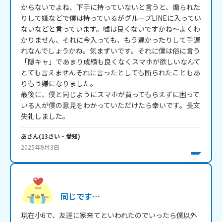
からないでよね、下手に持っていないと言うと、煽られた
りして嫌などで僕は持っているがグループLINEに入ってい
ないなどと言っています。嘘は良くないですかね～よくわ
かりません、それに今入っても、もう遅かったりして手遅
れなんでしょうかね。気まずいです。それに僕は俗に言う
「隠キャ」であまり成績も良くなくスマホが欲しいなんて
とても言えませんそれに言ったとしても断られたこともあ
りもう嫌になりました。

最後に、僕と同じようにスマホが買ってもらえずに困って
いる人が僕の意見をわかっていただけたら幸いです。長文
失礼しました。
あ
さん
(
13
さい・
愛知
)
2025年9月3日
同じです…
現在小6で、友達に家来てといわれたのでいったら僕以外