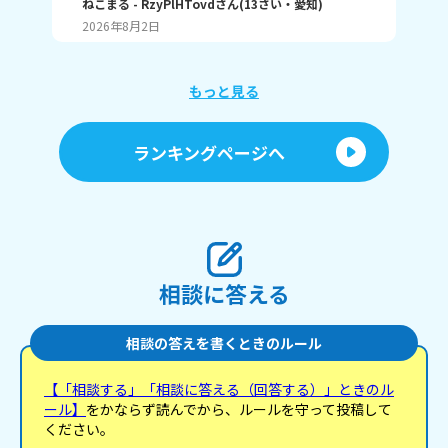
す！ （笑笑、爆笑、wwwなど）
ねこまる
- RzyPlHTovd
さん
(
13
さい・
愛知
)
ン
わた
が
2026年8月2日
20
に
「
け
ょ
もっと見る
に
行
す
ランキングページへ
間
ラ
「
しくて
た
を
も
い。
相談に答える
相談の答えを書くときのルール
【「相談する」「相談に答える（回答する）」ときのル
ール】
をかならず読んでから、ルールを守って投稿して
ください。