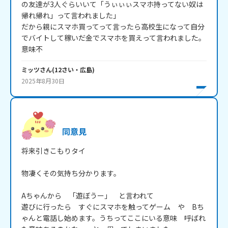
の友達が3人ぐらいいて「うぃぃぃスマホ持ってない奴は
帰れ帰れ」って言われました」

だから親にスマホ買ってって言ったら高校生になって自分
でバイトして稼いだ金でスマホを買えって言われました。
意味不
ミッツ
さん
(
12
さい・
広島
)
2025年8月30日
同意見
将来引きこもりタイ

物凄くその気持ち分かります。

Aちゃんから　「遊ぼうー」　と言われて

遊びに行ったら　すぐにスマホを触ってゲーム　や　Bち
ゃんと電話し始めます。うちってここにいる意味　呼ばれ