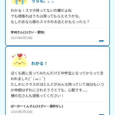
うちも。。。
わかる！スマホ持ってないの嫌だよね

でも頑張ればうちは買ってもらえそうかな、

もしだめなら親のスマホのお古とかもらったら？
李祠
さん
(
11
さい・
愛知
)
2025年6月24日
わかる！
ぼくも親に言ってみたんだけど中学生になってからって言
われました(´；ω；`)

たしかにクラスのほとんどがみんな持っていて自分もいつ
か仲間はずれにされそうでとても、心配です､､､

椿の花さんも頑張ってください！
ぱーかーくん
さん
(
11
さい・
選択なし
)
2025年5月28日