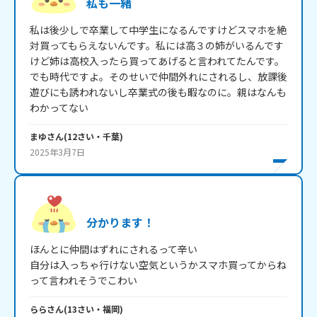
私も一緒
私は後少しで卒業して中学生になるんですけどスマホを絶
対買ってもらえないんです。私には高３の姉がいるんです
けど姉は高校入ったら買ってあげると言われてたんです。
でも時代ですよ。そのせいで仲間外れにされるし、放課後
遊びにも誘われないし卒業式の後も暇なのに。親はなんも
わかってない
まゆ
さん
(
12
さい・
千葉
)
2025年3月7日
分かります！
ほんとに仲間はずれにされるって辛い

自分は入っちゃ行けない空気というかスマホ買ってからね
って言われそうでこわい
らら
さん
(
13
さい・
福岡
)