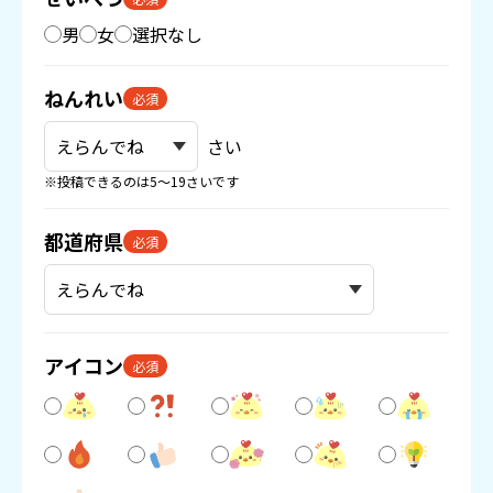
男
女
選択なし
ねんれい
必須
さい
※投稿できるのは5〜19さいです
都道府県
必須
アイコン
必須