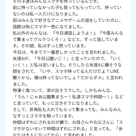
その子達はみんなスマホを持っているんです。

前に持っていなかった子も買ってもらっていて、持ってい
ないのは私一人だけになりました。

前はみんなで好きなアニメやゲームの話をしていたのに、
話題は殆どスマホ一色になりました。

私以外のみんなは、『今日通話しようよ！』『今度みんな
で集まってグルラつくろ！』などと、ずっと話していま
す。その間、私はずっと黙っています。

今日は、今までで一番悲しかったことを言われました。

友達Aが、「今日公園いこ！」と言っていたので、「いく
いく！」と私は言いました。そうしたら友達Aに嫌そうな
顔をされて、「いや、スマホ持ってる人だけだよ？LINE
繋ぐから。椿は持ってないでしょ？だからダメ」と言われ
ました。

物凄く傷ついて、涙が出そうでした。しかもみんな、

「うん！じゃあ公園集まろー！私達スマホ仲間～！」など
と言っていて、もっと泣きそうになりました。

そして、折角私も入れてもらって集まっても、みんなみん
なずっとスマホを触っています。

仲間はずれにされるのが嫌で、お母さんやお父さんに「ス
マホがないせいで仲間はずれにされる」と言っても、「あ
なたは大人になってから」と言われました。
