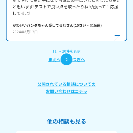
前でやけに良い子になり何気にお手伝いなどをしたら良い
と思います!テストで良い点を取ったりね!頑張って！応援
かわいいパンダちゃん愛してるわ
さん
(
15
さい・
北海道
)
2024年6月12日
11
〜
20
件
を表示
まえへ
2
つぎへ
公開されている相談についての
お問い合わせはコチラ
他の相談も見る