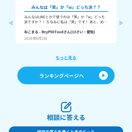
みんなは「笑」か「w」どっち派？？
みんなはLINEとかで使うのは「笑」か「w」どっち
🎀
派ですか？！ ちなみに私は「笑」です！ あと、めっ
ん
ちゃ笑ってるときは何を使うかも教えてほしいで
人
す！ （笑笑、爆笑、wwwなど）
ねこまる
- RzyPlHTovd
さん
(
13
さい・
愛知
)
ン
わた
が
2026年8月2日
20
に
「
け
ょ
もっと見る
に
行
す
ランキングページへ
間
ラ
「
しくて
た
を
も
い。
相談に答える
相談の答えを書くときのルール