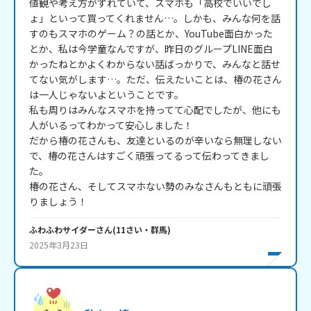
値観や考え方がずれていて、スマホも「高校でいいでし
ょ」といって買ってくれません…。しかも、みんな何を話
すのもスマホのゲーム？の話とか、YouTube面白かった
とか、私は今学童なんですが、昨日のグループLINE面白
かったねとかよくわからない話ばっかりで、みんなと話せ
てない気がします…。ただ、伝えたいことは、椿の花さん
は一人じゃないよということです。

私も周りはみんなスマホを持ってて心配でしたが、他にも
人がいるってわかって安心しました！

だから椿の花さんも、友達といるのが辛いなら無理しない
で、椿の花さんはすごく頑張ってるって伝わってきまし
た。

椿の花さん、そしてスマホない勢のみなさんもともに頑張
りましょう！
ふわふわサイダー
さん
(
11
さい・
群馬
)
2025年3月23日