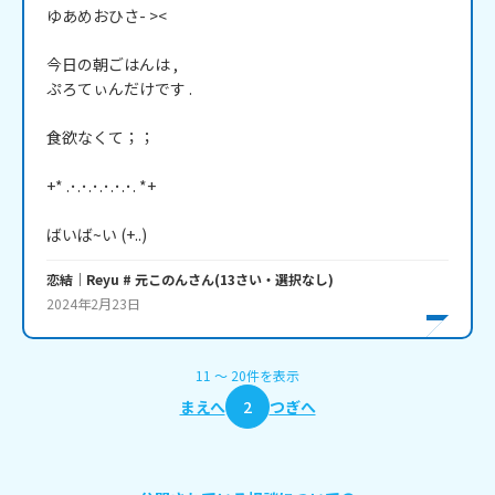
ゆあめおひさ- ><

今日の朝ごはんは ,

ぷろてぃんだけです .

食欲なくて；；

+* .･.･.･.･.･.･. *+

ばいば~い (+..)
恋結｜Reyu # 元このん
さん
(
13
さい・
選択なし
)
2024年2月23日
11
〜
20
件
を表示
まえへ
2
つぎへ