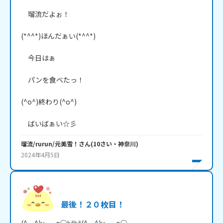
　瑠流だよぉ！

(*^^*)ほんだぁい(*^^*)

　今日はぁ

　パンを食べたっ！

(^o^)終わり(^o^)

　ばいばぁい☆彡
瑠流/rurun/元美雪！
さん
(
10
さい・
神奈川
)
2024年4月5日
最後！２０枚目！