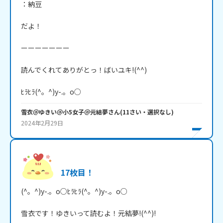
：納豆

だよ！

ーーーーーーー

読んでくれてありがとっ！ばいユキ!(^^)

ﾋﾗﾋﾗ(^。^)y-.。o○
雪衣＠ゆきい＠小5女子＠元結夢
さん
(
11
さい・
選択なし
)
2024年2月29日
17枚目！
(^。^)y-.。o○ﾋﾗﾋﾗ(^。^)y-.。o○

雪衣です！ゆきいって読むよ！元結夢!(^^)!
