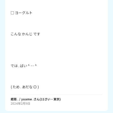
□ ヨーグルト

こんな かんじ です

では . ばい ^ ･･ ^

( ため . あだな ◎ )
癒雨 . / yuame .
さん
(
11
さい・
東京
)
2024年2月9日