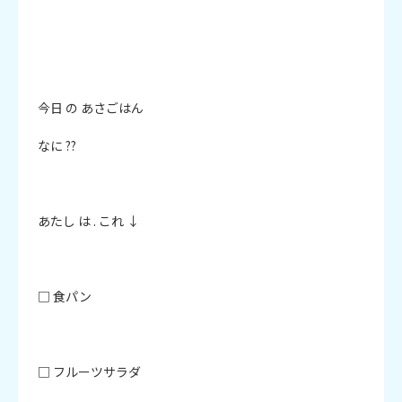
今日 の あさごはん

なに ??

あたし は . これ ↓

□ 食パン

□ フルーツサラダ
