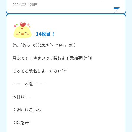
2024年2月26日
14枚目！
(^。^)y-.。o○ﾋﾗﾋﾗ(^。^)y-.。o○

雪衣です！ゆきいって読むよ！元結夢!(^^)!

そろそろ改名しよーかな(*^^*

ーーー本題ーーー

今日は、、

：卵かけごはん

：味噌汁
