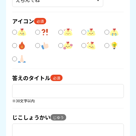
アイコン
必須
答えのタイトル
必須
※30文字以内
じこしょうかい
じゆう