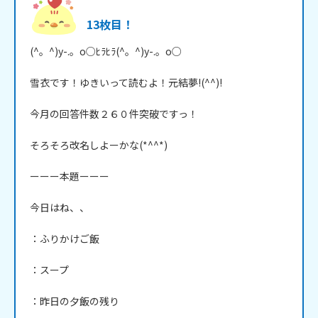
13枚目！
(^。^)y-.。o○ﾋﾗﾋﾗ(^。^)y-.。o○

雪衣です！ゆきいって読むよ！元結夢!(^^)!

今月の回答件数２６０件突破ですっ！

そろそろ改名しよーかな(*^^*)

ーーー本題ーーー

今日はね、、

：ふりかけご飯

：スープ

：昨日の夕飯の残り
