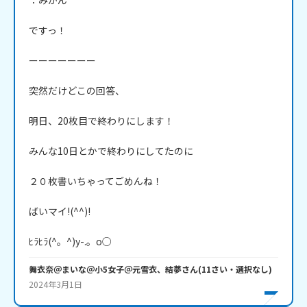
：みかん

ですっ！

ーーーーーーー

突然だけどこの回答、

明日、20枚目で終わりにします！

みんな10日とかで終わりにしてたのに

２０枚書いちゃってごめんね！

ばいマイ!(^^)!

ﾋﾗﾋﾗ(^。^)y-.。o○
舞衣奈＠まいな＠小5女子＠元雪衣、結夢
さん
(
11
さい・
選択なし
)
2024年3月1日