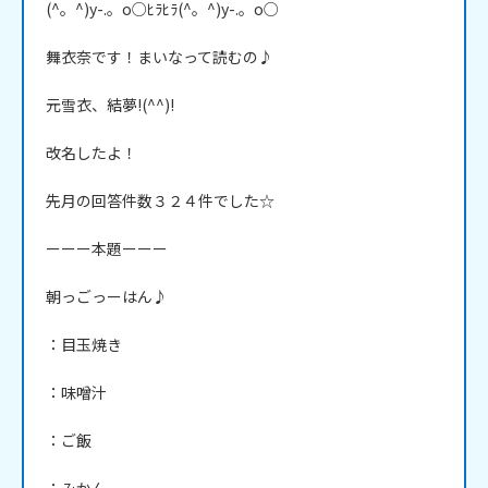
(^。^)y-.。o○ﾋﾗﾋﾗ(^。^)y-.。o○

舞衣奈です！まいなって読むの♪

元雪衣、結夢!(^^)!

改名したよ！

先月の回答件数３２４件でした☆

ーーー本題ーーー

朝っごっーはん♪

：目玉焼き

：味噌汁

：ご飯
