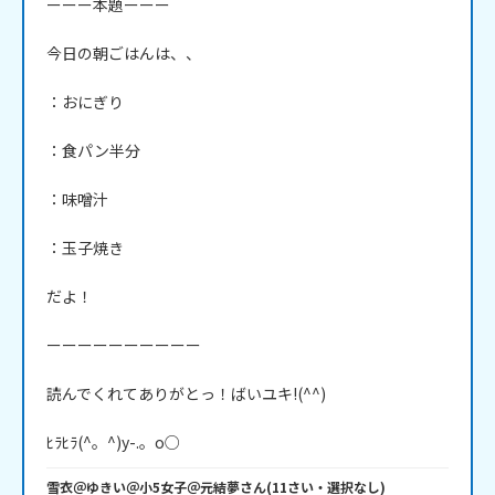
ーーー本題ーーー

今日の朝ごはんは、、

：おにぎり

：食パン半分

：味噌汁

：玉子焼き

だよ！

ーーーーーーーーーー

読んでくれてありがとっ！ばいユキ!(^^)

ﾋﾗﾋﾗ(^。^)y-.。o○
雪衣＠ゆきい＠小5女子＠元結夢
さん
(
11
さい・
選択なし
)