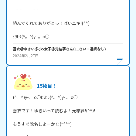
ーーーーーー

読んでくれてありがとっ！ばいユキ!(^^)

ﾋﾗﾋﾗ(^。^)y-.。o○
雪衣＠ゆきい＠小5女子＠元結夢
さん
(
11
さい・
選択なし
)
2024年2月27日
15枚目！
(^。^)y-.。o○ﾋﾗﾋﾗ(^。^)y-.。o○

雪衣です！ゆきいって読むよ！元結夢!(^^)!

もうすぐ改名しよーかな(*^^*)
