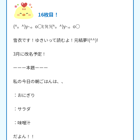
16枚目！
(^。^)y-.。o○ﾋﾗﾋﾗ(^。^)y-.。o○

雪衣です！ゆきいって読むよ！元結夢!(^^)!

3月に改名予定！

ーーー本題ーーー

私の今日の朝ごはんは、、

：おにぎり

：サラダ

：味噌汁

だよん！！
