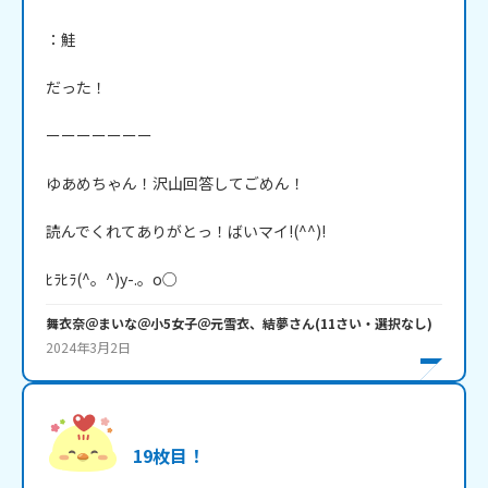
：鮭

だった！

ーーーーーーー

ゆあめちゃん！沢山回答してごめん！

読んでくれてありがとっ！ばいマイ!(^^)!

舞衣奈＠まいな＠小5女子＠元雪衣、結夢
さん
(
11
さい・
選択なし
)
2024年3月2日
19枚目！