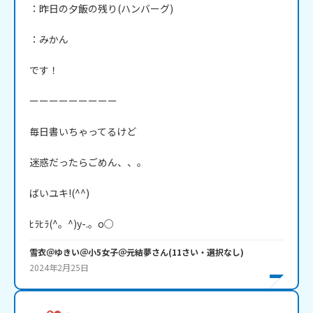
：昨日の夕飯の残り(ハンバーグ)

：みかん

です！

ーーーーーーーーー

毎日書いちゃってるけど

迷惑だったらごめん、、。

ばいユキ!(^^)

ﾋﾗﾋﾗ(^。^)y-.。o○
雪衣＠ゆきい＠小5女子＠元結夢
さん
(
11
さい・
選択なし
)
2024年2月25日