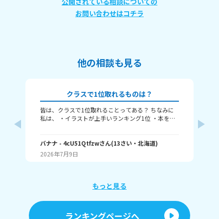
公開されている相談についての
お問い合わせはコチラ
他の相談も見る
クラスで1位取れるものは？
皆は、クラスで1位取れることってある？ ちなみに
〈本
私は、 ・イラストが上手いランキング1位 ・本を読
れ
むランキング1位（一番たくさん読む） ・アニメ詳
ということ
しいランキング1位 こんな感じ。 皆はどんなランキ
何番
ングで1位取れる？ 書いてくれたら嬉しいです！ じ
バナナ
- 4cU51Qtfzw
さん
(
13
さい・
北海道
)
海荷
ゃね。
2026年7月9日
20
もっと見る
ランキングページへ