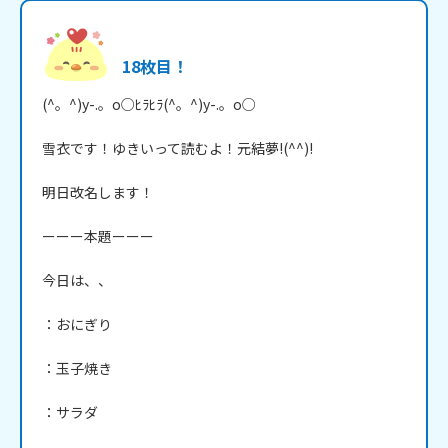
18枚目！
(^。^)y-.。o○ﾋﾗﾋﾗ(^。^)y-.。o○

雪衣です！ゆきいって読むよ！元結夢!(^^)!

明日改名します！

ーーー本題ーーー

今日は、、

：おにぎり

：玉子焼き

：サラダ
