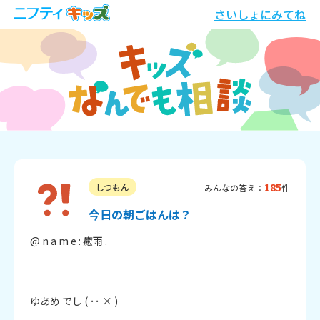
さいしょにみてね
185
しつもん
みんなの答え：
件
今日の朝ごはんは？
@ n a m e : 癒雨 .

ゆあめ でし ( ･･ × )
