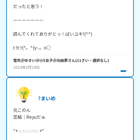
だったと思う！

ーーーーーーー

読んでくれてありがとっ！ばいユキ!(^^)

ﾋﾗﾋﾗ(^。^)y-.。o○
雪衣＠ゆきい＠小5女子＠元結夢
さん
(
11
さい・
選択なし
)
2024年2月24日
?まいめ
元このん

恋結｜Reyuだゅ.

*+ .･.･.･.･.･.･. +*
