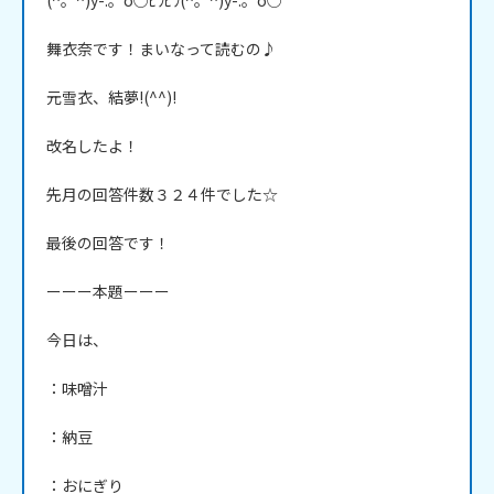
(^。^)y-.。o○ﾋﾗﾋﾗ(^。^)y-.。o○

舞衣奈です！まいなって読むの♪

元雪衣、結夢!(^^)!

改名したよ！

先月の回答件数３２４件でした☆

最後の回答です！

ーーー本題ーーー

今日は、

：味噌汁

：納豆

：おにぎり
