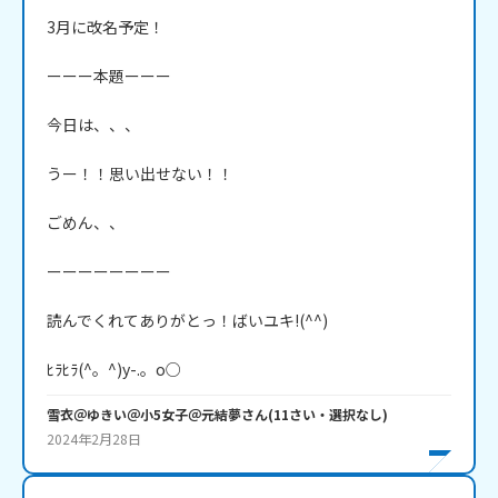
3月に改名予定！

ーーー本題ーーー

今日は、、、

うー！！思い出せない！！

ごめん、、

ーーーーーーーー

読んでくれてありがとっ！ばいユキ!(^^)

ﾋﾗﾋﾗ(^。^)y-.。o○
雪衣＠ゆきい＠小5女子＠元結夢
さん
(
11
さい・
選択なし
)
2024年2月28日