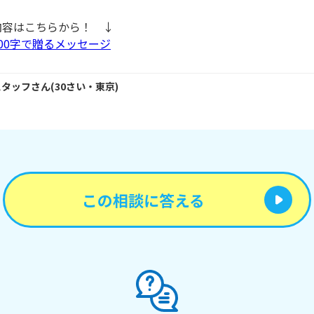
内容はこちらから！ ↓
00字で贈るメッセージ
スタッフ
さん
(
30
さい・
東京
)
この相談に答える