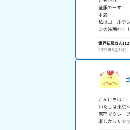
ども世界

征服でーす！

本題

私はゴールデ
ンの映画神！
世界征服
さん
(
12
2025年5月15日
こんにちは！

わたしは東京へ
原宿でクレープ