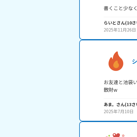
書くこと少な
らいと
さん
(
10
さ
2025年11月26日
お友達と池袋い
散財w
あま。
さん
(
13
さ
2025年7月10日