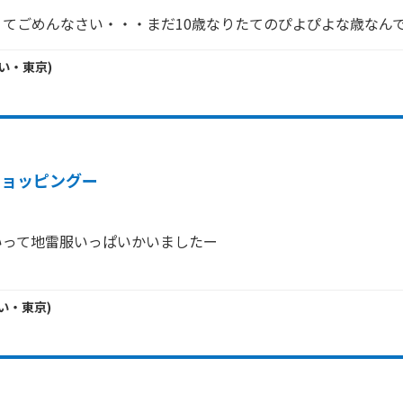
くてごめんなさい・・・まだ10歳なりたてのぴよぴよな歳なん
い・
東京
)
ショッピングー
って地雷服いっぱいかいましたー

い・
東京
)