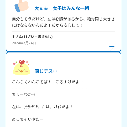
大丈夫 女子はみんな一緒
自分もそうだけど、左は心臓があるから、絶対同じ大きさ
にはならないんだよ！だから安心して！
主
さん
(
11
さい・
選択なし
)
2024年7月24日
同じデス…
こんちくわんこそば！　ころすけだよー

ーーーーーーーーーーーーーーーーーーー

ちょーわかる

左は、ﾌｸﾗﾝﾃﾞﾃ、右は、ﾏﾅｲﾀだよ！

めっちゃいやだー
