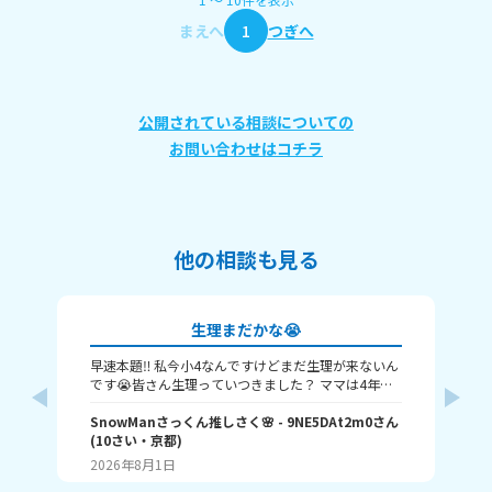
まえへ
1
つぎへ
公開されている相談についての
お問い合わせはコチラ
他の相談も見る
生理まだかな😭
早速本題‼️ 私今小4なんですけどまだ生理が来ないん
早
です😭皆さん生理っていつきました？ ママは4年生
お
に来たって言ってました🤦‍♀️ 私ももうちょっとで来る
来て
SnowManさっくん推しさく🌸
- 9NE5DAt2m0
さん
で
のかな💦 教えてください🙇‍♀️ 以上さくでした😊
(
10
さい・
京都
)
ミ
2026年8月1日
20