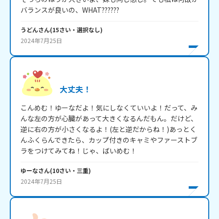
バランスが良いの、WHAT??????
うどん
さん
(
15
さい・
選択なし
)
2024年7月25日
大丈夫！
こんめむ！ゆーなだよ！気にしなくていいよ！だって、み
んな左の方が心臓があって大きくなるんだもん。だけど、
逆に右の方が小さくなるよ！(左と逆だからね！)あっとく
んふくらんできたら、カップ付きのキャミやファーストブ
ラをつけてみてね！じゃ、ばいめむ！
ゆーな
さん
(
10
さい・
三重
)
2024年7月25日