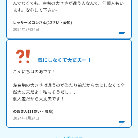
んでなくても、左右の大きさが違う人なんて、何億人もい
ます。安心して下さい。
レッサーメロン
さん
(
12
さい・
愛知
)
2024年7月24日
気にしなくて大丈夫ー！
こんにちはのあです！

左右胸の大きさは違うのが当たり前だから気にしなくて全
然大丈夫だよ！私もそうだし、、

個人差だから大丈夫です！
のあ
さん
(
11
さい・
岐阜
)
2024年7月24日
1
〜
10
件
を表示