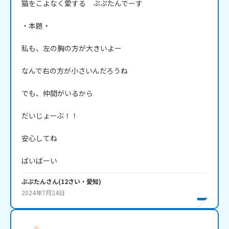
猫をこよなく愛する　ぷぷたんでーす

・本題・

私も、左の胸の方が大きいよー

なんで右の方が小さいんだろうね

でも、仲間がいるから

だいじょーぶ！！

安心してね

ばいばーい
ぷぷたん
さん
(
12
さい・
愛知
)
2024年7月24日